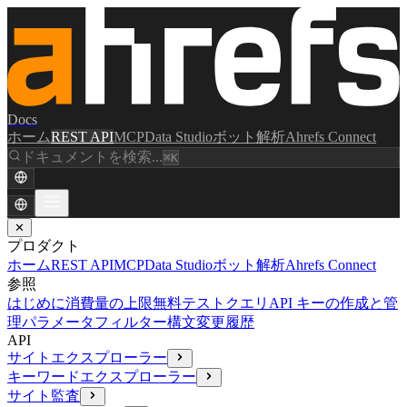
Docs
ホーム
REST API
MCP
Data Studio
ボット解析
Ahrefs Connect
ドキュメントを検索...
⌘K
✕
プロダクト
ホーム
REST API
MCP
Data Studio
ボット解析
Ahrefs Connect
参照
はじめに
消費量の上限
無料テストクエリ
API キーの作成と管
理
パラメータ
フィルター構文
変更履歴
API
サイトエクスプローラー
キーワードエクスプローラー
サイト監査