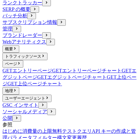
ランクトラッカー
SERP の概要
バッチ分析
サブスクリプション情報
管理
ブランドレーダー
Webアナリティクス
概要
トラフィックソース
ページ
GET
エントリーページ
GET
エントリーページチャート
GET
エ
グジットページ
GET
エグジットページチャート
GET
上位ペー
ジ
GET
上位ページチャート
地理
ユーザーエージェント
GSC インサイト
ソーシャルメディア
公開
参照
はじめに
消費量の上限
無料テストクエリ
API キーの作成と管
理
パラメータ
フィルター構文
変更履歴