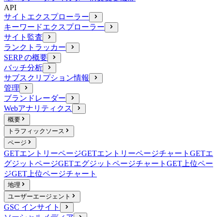
API
サイトエクスプローラー
キーワードエクスプローラー
サイト監査
ランクトラッカー
SERP の概要
バッチ分析
サブスクリプション情報
管理
ブランドレーダー
Webアナリティクス
概要
トラフィックソース
ページ
GET
エントリーページ
GET
エントリーページチャート
GET
エ
グジットページ
GET
エグジットページチャート
GET
上位ペー
ジ
GET
上位ページチャート
地理
ユーザーエージェント
GSC インサイト