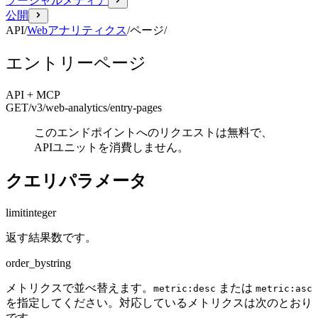
ソーシャルメディア
公開
API
/
Webアナリティクス
/
ページ
/
エントリーページ
API + MCP
GET
/v3/web-analytics
/entry-pages
このエンドポイントへのリクエストは無料で、
APIユニットを消費しません。
クエリパラメータ
limit
integer
返す結果数です。
order_by
string
メトリクスで並べ替えます。
または
metric:desc
metric:asc
を指定してください。対応しているメトリクスは次のとおり
です。