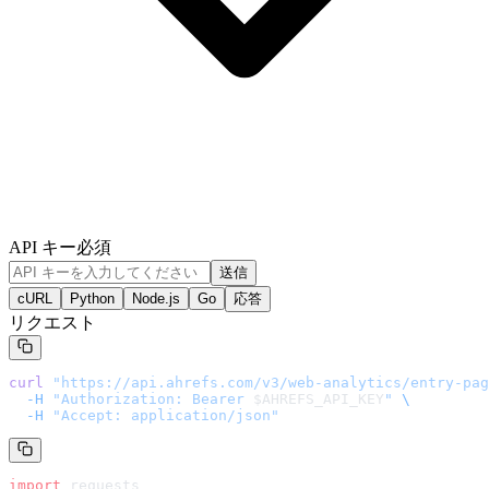
API キー
必須
送信
cURL
Python
Node.js
Go
応答
リクエスト
curl
 "
https://api.ahrefs.com/v3/web-analytics/entry-pag
  -H
 "Authorization: Bearer 
$AHREFS_API_KEY
"
 \
  -H
 "Accept: application/json"
import
 requests