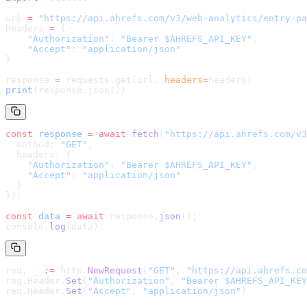
url 
=
 "
https://api.ahrefs.com/v3/web-analytics/entry-pa
headers 
=
 {
    "Authorization"
: 
"Bearer $AHREFS_API_KEY"
,
    "Accept"
: 
"application/json"
}
response 
=
 requests.get(url, 
headers
=
headers
)
print
(response.json())
const
 response
 =
 await
 fetch
(
"
https://api.ahrefs.com/v3
  method: 
"GET"
,
  headers: {
    "Authorization"
: 
"Bearer $AHREFS_API_KEY"
,
    "Accept"
: 
"application/json"
  }
});
const
 data
 =
 await
 response.
json
();
console.
log
(data);
req, _ 
:=
 http.
NewRequest
(
"GET"
, 
"
https://api.ahrefs.co
req.Header.
Set
(
"Authorization"
, 
"Bearer $AHREFS_API_KEY
req.Header.
Set
(
"Accept"
, 
"application/json"
)