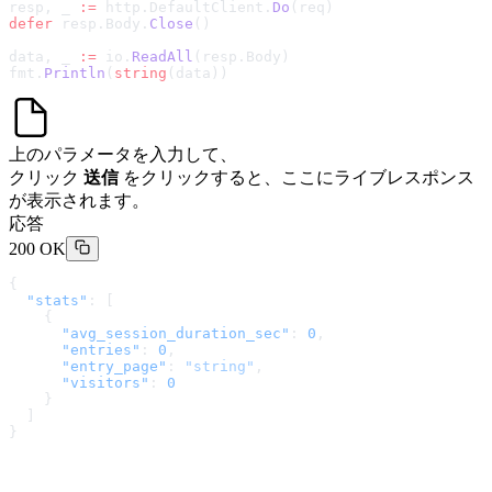
resp, _ 
:=
 http.DefaultClient.
Do
(req)
defer
 resp.Body.
Close
()
data, _ 
:=
 io.
ReadAll
(resp.Body)
fmt.
Println
(
string
(data))
上のパラメータを入力して、
クリック
送信
をクリックすると、ここにライブレスポンス
が表示されます。
応答
200 OK
{
  "stats"
: [
    {
      "avg_session_duration_sec"
: 
0
,
      "entries"
: 
0
,
      "entry_page"
: 
"string"
,
      "visitors"
: 
0
    }
  ]
}