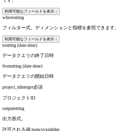
利用可能なフィールドを表示 ↓
where
string
フィルター式。ディメンションと指標を参照できます。
利用可能なフィールドを表示 ↓
to
string (date-time)
データクエリの終了日時
from
string (date-time)
データクエリの開始日時
project_id
integer
必須
プロジェクトID
output
string
出力形式。
許可される値
:
json
csv
xml
php