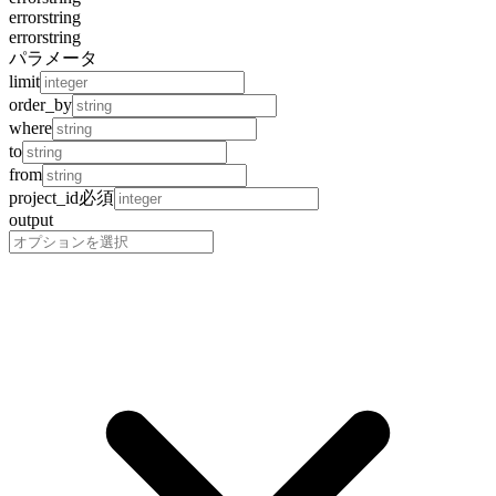
error
string
error
string
パラメータ
limit
order_by
where
to
from
project_id
必須
output