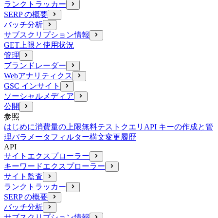
ランクトラッカー
SERP の概要
バッチ分析
サブスクリプション情報
GET
上限と使用状況
管理
ブランドレーダー
Webアナリティクス
GSC インサイト
ソーシャルメディア
公開
参照
はじめに
消費量の上限
無料テストクエリ
API キーの作成と管
理
パラメータ
フィルター構文
変更履歴
API
サイトエクスプローラー
キーワードエクスプローラー
サイト監査
ランクトラッカー
SERP の概要
バッチ分析
サブスクリプション情報