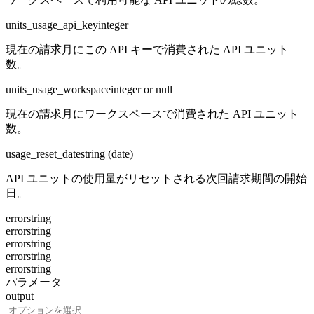
units_usage_api_key
integer
現在の請求月にこの API キーで消費された API ユニット
数。
units_usage_workspace
integer or null
現在の請求月にワークスペースで消費された API ユニット
数。
usage_reset_date
string (date)
API ユニットの使用量がリセットされる次回請求期間の開始
日。
error
string
error
string
error
string
error
string
error
string
パラメータ
output