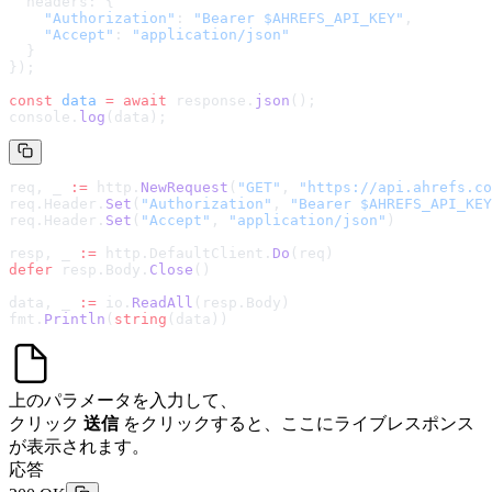
  headers: {
    "Authorization"
: 
"Bearer $AHREFS_API_KEY"
,
    "Accept"
: 
"application/json"
  }
});
const
 data
 =
 await
 response.
json
();
console.
log
(data);
req, _ 
:=
 http.
NewRequest
(
"GET"
, 
"
https://api.ahrefs.co
req.Header.
Set
(
"Authorization"
, 
"Bearer $AHREFS_API_KEY
req.Header.
Set
(
"Accept"
, 
"application/json"
)
resp, _ 
:=
 http.DefaultClient.
Do
(req)
defer
 resp.Body.
Close
()
data, _ 
:=
 io.
ReadAll
(resp.Body)
fmt.
Println
(
string
(data))
上のパラメータを入力して、
クリック
送信
をクリックすると、ここにライブレスポンス
が表示されます。
応答