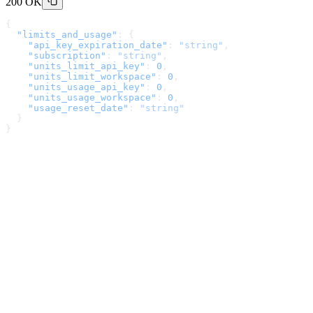
200 OK
{
  "limits_and_usage"
: {
    "api_key_expiration_date"
: 
"string"
,
    "subscription"
: 
"string"
,
    "units_limit_api_key"
: 
0
,
    "units_limit_workspace"
: 
0
,
    "units_usage_api_key"
: 
0
,
    "units_usage_workspace"
: 
0
,
    "usage_reset_date"
: 
"string"
  }
}