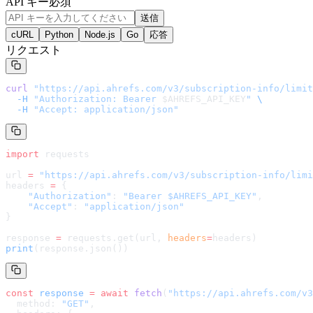
API キー
必須
送信
cURL
Python
Node.js
Go
応答
リクエスト
curl
 "
https://api.ahrefs.com/v3/subscription-info/limit
  -H
 "Authorization: Bearer 
$AHREFS_API_KEY
"
 \
  -H
 "Accept: application/json"
import
 requests
url 
=
 "
https://api.ahrefs.com/v3/subscription-info/limi
headers 
=
 {
    "Authorization"
: 
"Bearer $AHREFS_API_KEY"
,
    "Accept"
: 
"application/json"
}
response 
=
 requests.get(url, 
headers
=
headers
)
print
(response.json())
const
 response
 =
 await
 fetch
(
"
https://api.ahrefs.com/v3
  method: 
"GET"
,