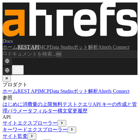
Docs
ホーム
REST API
MCP
Data Studio
ボット解析
Ahrefs Connect
ドキュメントを検索...
⌘K
✕
プロダクト
ホーム
REST API
MCP
Data Studio
ボット解析
Ahrefs Connect
参照
はじめに
消費量の上限
無料テストクエリ
API キーの作成と管
理
パラメータ
フィルター構文
変更履歴
API
サイトエクスプローラー
キーワードエクスプローラー
サイト監査