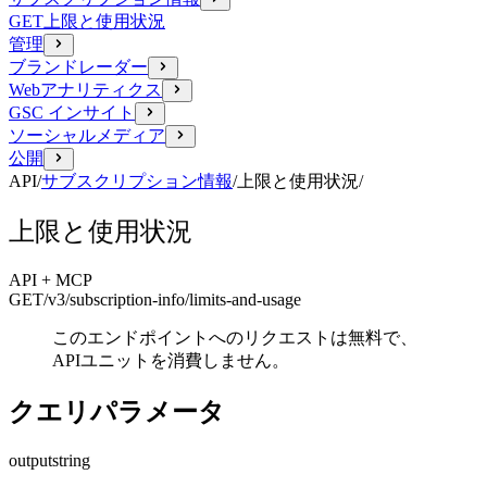
GET
上限と使用状況
管理
ブランドレーダー
Webアナリティクス
GSC インサイト
ソーシャルメディア
公開
API
/
サブスクリプション情報
/
上限と使用状況
/
上限と使用状況
API + MCP
GET
/v3/subscription-info
/limits-and-usage
このエンドポイントへのリクエストは無料で、
APIユニットを消費しません。
クエリパラメータ
output
string