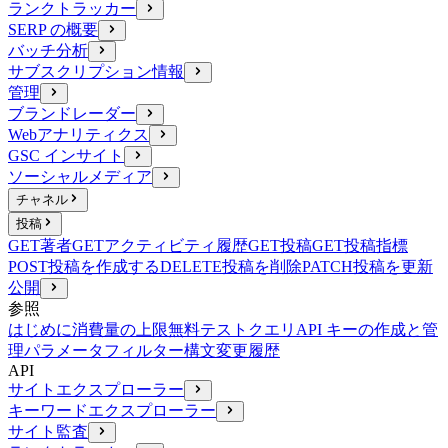
ランクトラッカー
SERP の概要
バッチ分析
サブスクリプション情報
管理
ブランドレーダー
Webアナリティクス
GSC インサイト
ソーシャルメディア
チャネル
投稿
GET
著者
GET
アクティビティ履歴
GET
投稿
GET
投稿指標
POST
投稿を作成する
DELETE
投稿を削除
PATCH
投稿を更新
公開
参照
はじめに
消費量の上限
無料テストクエリ
API キーの作成と管
理
パラメータ
フィルター構文
変更履歴
API
サイトエクスプローラー
キーワードエクスプローラー
サイト監査