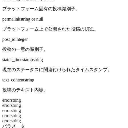
プラットフォーム固有の投稿識別子。
permalink
string or null
プラットフォーム上で公開された投稿のURL。
post_id
integer
投稿の一意の識別子。
status_timestamp
string
現在のステータスに関連付けられたタイムスタンプ。
text_content
string
投稿のテキスト内容。
error
string
error
string
error
string
error
string
error
string
パラメータ