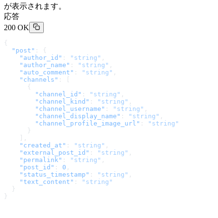
が表示されます。
応答
200 OK
{
  "post"
: {
    "author_id"
: 
"string"
,
    "author_name"
: 
"string"
,
    "auto_comment"
: 
"string"
,
    "channels"
: [
      {
        "channel_id"
: 
"string"
,
        "channel_kind"
: 
"string"
,
        "channel_username"
: 
"string"
,
        "channel_display_name"
: 
"string"
,
        "channel_profile_image_url"
: 
"string"
      }
    ],
    "created_at"
: 
"string"
,
    "external_post_id"
: 
"string"
,
    "permalink"
: 
"string"
,
    "post_id"
: 
0
,
    "status_timestamp"
: 
"string"
,
    "text_content"
: 
"string"
  }
}