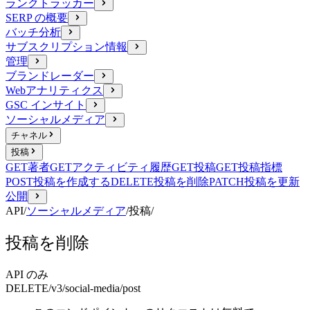
ランクトラッカー
SERP の概要
バッチ分析
サブスクリプション情報
管理
ブランドレーダー
Webアナリティクス
GSC インサイト
ソーシャルメディア
チャネル
投稿
GET
著者
GET
アクティビティ履歴
GET
投稿
GET
投稿指標
POST
投稿を作成する
DELETE
投稿を削除
PATCH
投稿を更新
公開
API
/
ソーシャルメディア
/
投稿
/
投稿を削除
API のみ
DELETE
/v3/social-media
/post