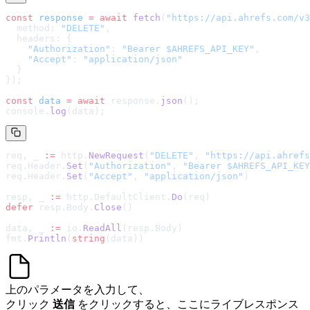
const
 response
 =
 await
 fetch
(
"
https://api.ahrefs.com/v3
  method: 
"DELETE"
,
  headers: {
    "Authorization"
: 
"Bearer $AHREFS_API_KEY"
,
    "Accept"
: 
"application/json"
  }
});
const
 data
 =
 await
 response.
json
();
console.
log
(data);
req, _ 
:=
 http.
NewRequest
(
"DELETE"
, 
"
https://api.ahrefs
req.Header.
Set
(
"Authorization"
, 
"Bearer $AHREFS_API_KEY
req.Header.
Set
(
"Accept"
, 
"application/json"
)
resp, _ 
:=
 http.DefaultClient.
Do
(req)
defer
 resp.Body.
Close
()
data, _ 
:=
 io.
ReadAll
(resp.Body)
fmt.
Println
(
string
(data))
上のパラメータを入力して、
クリック
送信
をクリックすると、ここにライブレスポンス