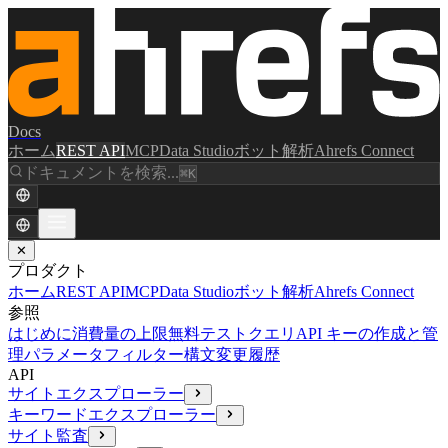
Docs
ホーム
REST API
MCP
Data Studio
ボット解析
Ahrefs Connect
ドキュメントを検索...
⌘K
✕
プロダクト
ホーム
REST API
MCP
Data Studio
ボット解析
Ahrefs Connect
参照
はじめに
消費量の上限
無料テストクエリ
API キーの作成と管
理
パラメータ
フィルター構文
変更履歴
API
サイトエクスプローラー
キーワードエクスプローラー
サイト監査