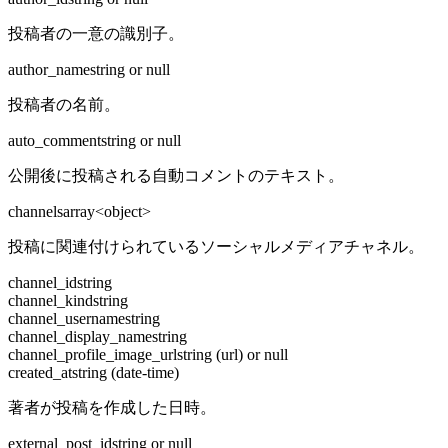
投稿者の一意の識別子。
author_name
string or null
投稿者の名前。
auto_comment
string or null
公開後に投稿される自動コメントのテキスト。
channels
array<object>
投稿に関連付けられているソーシャルメディアチャネル。
channel_id
string
channel_kind
string
channel_username
string
channel_display_name
string
channel_profile_image_url
string (url) or null
created_at
string (date-time)
著者が投稿を作成した日時。
external_post_id
string or null