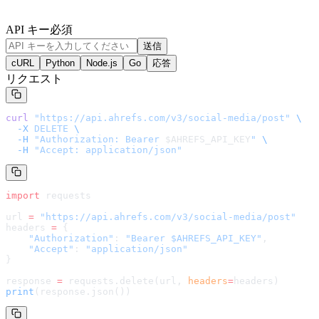
API キー
必須
送信
cURL
Python
Node.js
Go
応答
リクエスト
curl
 "
https://api.ahrefs.com/v3/social-media/post
"
 \
  -X
 DELETE
 \
  -H
 "Authorization: Bearer 
$AHREFS_API_KEY
"
 \
  -H
 "Accept: application/json"
import
 requests
url 
=
 "
https://api.ahrefs.com/v3/social-media/post
"
headers 
=
 {
    "Authorization"
: 
"Bearer $AHREFS_API_KEY"
,
    "Accept"
: 
"application/json"
}
response 
=
 requests.delete(url, 
headers
=
headers
)
print
(response.json())