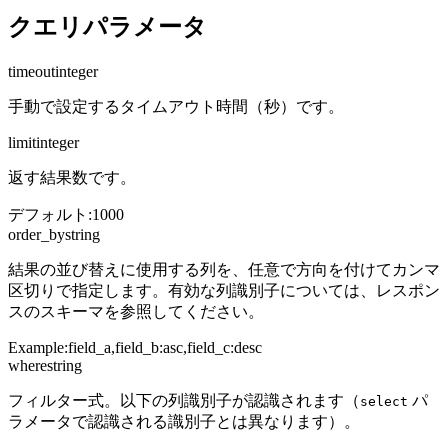
クエリパラメータ
timeout
integer
手動で設定するタイムアウト時間（秒）です。
limit
integer
返す結果数です。
デフォルト
:
1000
order_by
string
結果の並び替えに使用する列を、任意で方向を付けてカンマ
区切りで指定します。有効な列識別子については、レスポン
スのスキーマを参照してください。
Example:
field_a,field_b:asc,field_c:desc
where
string
フィルター式。以下の列識別子が認識されます（
パ
select
ラメータで認識される識別子とは異なります）。