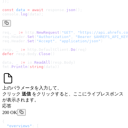
});
const
 data
 =
 await
 response.
json
();
console.
log
(data);
req, _ 
:=
 http.
NewRequest
(
"GET"
, 
"
https://api.ahrefs.co
req.Header.
Set
(
"Authorization"
, 
"Bearer $AHREFS_API_KEY
req.Header.
Set
(
"Accept"
, 
"application/json"
)
resp, _ 
:=
 http.DefaultClient.
Do
(req)
defer
 resp.Body.
Close
()
data, _ 
:=
 io.
ReadAll
(resp.Body)
fmt.
Println
(
string
(data))
上のパラメータを入力して、
クリック
送信
をクリックすると、ここにライブレスポンス
が表示されます。
応答
200 OK
{
  "overviews"
: [