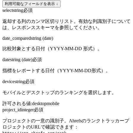
利用可能なフィールドを表示 ↓
select
string
必須
返却する列のカンマ区切りリスト。有効な列識別子について
は、レスポンススキーマを参照してください。
date_compared
string (date)
比較対象とする日付（YYYY-MM-DD 形式）。
date
string (date)
必須
指標をレポートする日付（YYYY-MM-DD形式）。
device
string
必須
モバイルとデスクトップのランキングを選択します。
許可される値
:
desktop
mobile
project_id
integer
必須
プロジェクトの一意の識別子。Ahrefsのランクトラッカープ
ロジェクトのURLで確認できます：