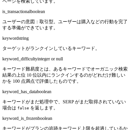
ページを検索しています。
is_transactional
boolean
ユーザーの意図：取引型。ユーザーは購入などの行動を完了
する準備ができています。
keyword
string
ターゲットがランクインしているキーワード。
keyword_difficulty
integer or null
キーワード難易度とは、あるキーワードでオーガニック検索
結果の上位 10 位以内にランクインするのがどれだけ難しい
かを 100 点満点で評価したものです。
keyword_has_data
boolean
キーワードがまだ処理中で、SERP がまだ取得されていない
場合は
を返します。
false
keyword_is_frozen
boolean
キーワードがプランの追跡キーワード上限を超過しているか