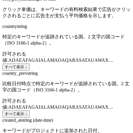
クリック単価は、キーワードの有料検索結果で広告がクリッ
クされるごとに広告主が支払う平均価格を示します。
country
string
特定のキーワードが追跡されている国。2 文字の国コード
（ISO 3166-1 alpha-2）。
許可される
値
:
AD
AE
AF
AG
AI
AL
AM
AO
AQ
AR
AS
AT
AU
AW
AX
…
すべて表示 ↓
country_prev
string
比較日付時点で特定のキーワードが追跡されている国。2 文
字の国コード（ISO 3166-1 alpha-2）。
許可される
値
:
AD
AE
AF
AG
AI
AL
AM
AO
AQ
AR
AS
AT
AU
AW
AX
…
すべて表示 ↓
created_at
string (date-time)
キーワードがプロジェクトに追加された日付。