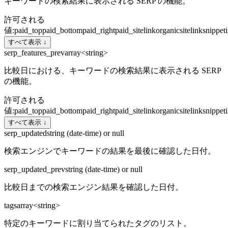
キーワードの検索結果に表示される SERP の機能。
許可される
値
:
paid_top
paid_bottom
paid_right
paid_sitelink
organic
sitelink
snippet
すべて表示 ↓
serp_features_prev
array<string>
比較日における、キーワードの検索結果に表示される SERP
の機能。
許可される
値
:
paid_top
paid_bottom
paid_right
paid_sitelink
organic
sitelink
snippet
すべて表示 ↓
serp_updated
string (date-time) or null
検索エンジンでキーワードの結果を最後に確認した日付。
serp_updated_prev
string (date-time) or null
比較日までの検索エンジン結果を確認した日付。
tags
array<string>
特定のキーワードに割り当てられたタグのリスト。