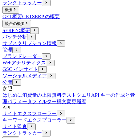
ランクトラッカー
概要
GET
概要
GET
SERP の概要
競合の概要
SERP の概要
バッチ分析
サブスクリプション情報
管理
ブランドレーダー
Webアナリティクス
GSC インサイト
ソーシャルメディア
公開
参照
はじめに
消費量の上限
無料テストクエリ
API キーの作成と管
理
パラメータ
フィルター構文
変更履歴
API
サイトエクスプローラー
キーワードエクスプローラー
サイト監査
ランクトラッカー