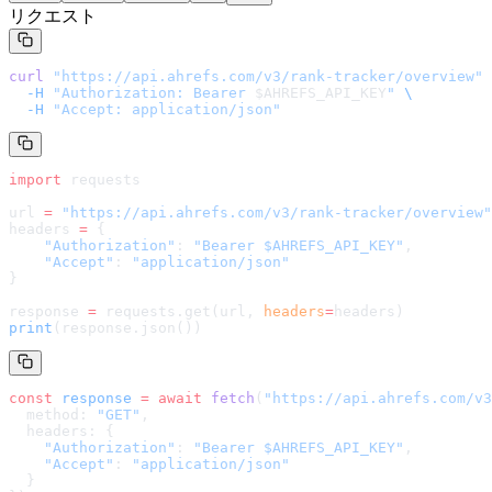
リクエスト
curl
 "
https://api.ahrefs.com/v3/rank-tracker/overview
"
 
  -H
 "Authorization: Bearer 
$AHREFS_API_KEY
"
 \
  -H
 "Accept: application/json"
import
 requests
url 
=
 "
https://api.ahrefs.com/v3/rank-tracker/overview
"
headers 
=
 {
    "Authorization"
: 
"Bearer $AHREFS_API_KEY"
,
    "Accept"
: 
"application/json"
}
response 
=
 requests.get(url, 
headers
=
headers
)
print
(response.json())
const
 response
 =
 await
 fetch
(
"
https://api.ahrefs.com/v3
  method: 
"GET"
,
  headers: {
    "Authorization"
: 
"Bearer $AHREFS_API_KEY"
,
    "Accept"
: 
"application/json"
  }