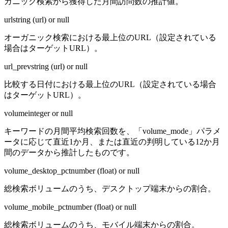
ガニック検索から獲得した月間訪問数の推計値。
url
string (url) or null
オーガニック検索における最上位のURL（設定されている
場合はターゲットURL）。
url_prev
string (url) or null
比較する日付における最上位のURL（設定されている場合
はターゲットURL）。
volume
integer or null
キーワードの月間平均検索回数を、「volume_mode」パラメ
ータに応じて直近1か月、または直近の判明している12か月
間のデータから推計したものです。
volume_desktop_pct
number (float) or null
総検索ボリュームのうち、デスクトップ端末からの割合。
volume_mobile_pct
number (float) or null
総検索ボリュームのうち、モバイル端末からの割合。