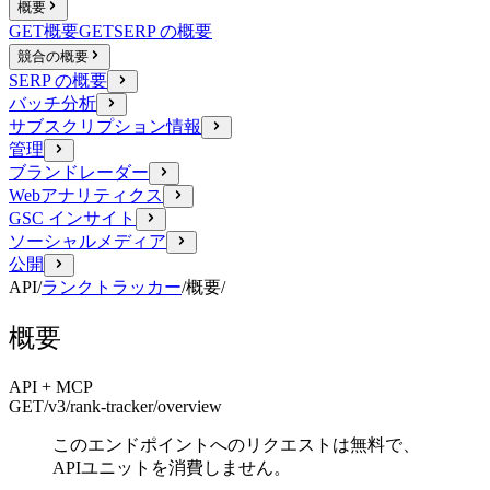
概要
GET
概要
GET
SERP の概要
競合の概要
SERP の概要
バッチ分析
サブスクリプション情報
管理
ブランドレーダー
Webアナリティクス
GSC インサイト
ソーシャルメディア
公開
API
/
ランクトラッカー
/
概要
/
概要
API + MCP
GET
/v3/rank-tracker
/overview
このエンドポイントへのリクエストは無料で、
APIユニットを消費しません。