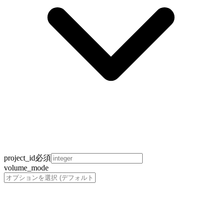
project_id
必須
volume_mode