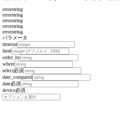
error
string
error
string
error
string
error
string
error
string
パラメータ
timeout
limit
order_by
where
select
必須
date_compared
date
必須
device
必須