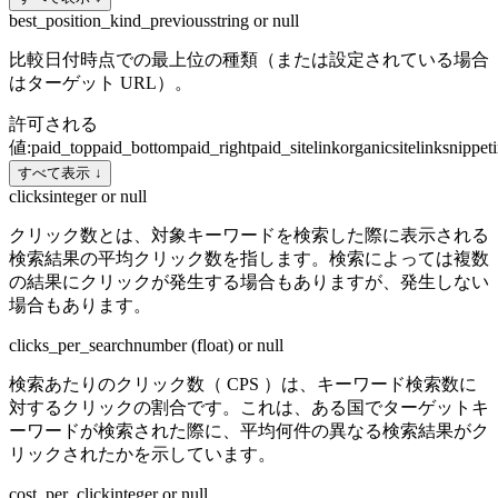
best_position_kind_previous
string or null
比較日付時点での最上位の種類（または設定されている場合
はターゲット URL）。
許可される
値
:
paid_top
paid_bottom
paid_right
paid_sitelink
organic
sitelink
snippet
すべて表示 ↓
clicks
integer or null
クリック数とは、対象キーワードを検索した際に表示される
検索結果の平均クリック数を指します。検索によっては複数
の結果にクリックが発生する場合もありますが、発生しない
場合もあります。
clicks_per_search
number (float) or null
検索あたりのクリック数（ CPS ）は、キーワード検索数に
対するクリックの割合です。これは、ある国でターゲットキ
ーワードが検索された際に、平均何件の異なる検索結果がク
リックされたかを示しています。
cost_per_click
integer or null