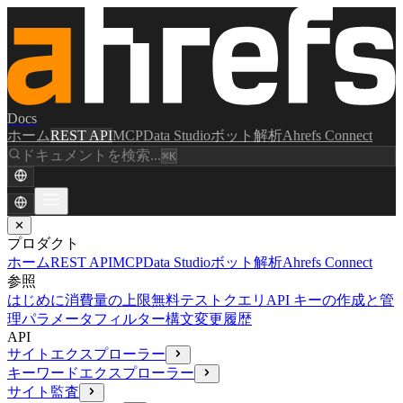
Docs
ホーム
REST API
MCP
Data Studio
ボット解析
Ahrefs Connect
ドキュメントを検索...
⌘K
✕
プロダクト
ホーム
REST API
MCP
Data Studio
ボット解析
Ahrefs Connect
参照
はじめに
消費量の上限
無料テストクエリ
API キーの作成と管
理
パラメータ
フィルター構文
変更履歴
API
サイトエクスプローラー
キーワードエクスプローラー
サイト監査