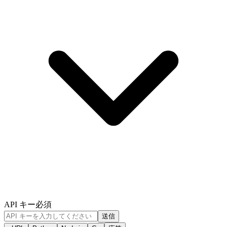
API キー
必須
送信