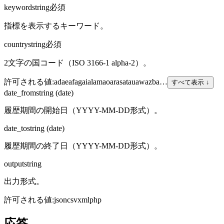
keyword
string
必須
指標を表示するキーワード。
country
string
必須
2文字の国コード（ISO 3166-1 alpha-2）。
許可される値
:
ad
ae
af
ag
ai
al
am
ao
ar
as
at
au
aw
az
ba
…
すべて表示 ↓
date_from
string (date)
履歴期間の開始日（YYYY-MM-DD形式）。
date_to
string (date)
履歴期間の終了日（YYYY-MM-DD形式）。
output
string
出力形式。
許可される値
:
json
csv
xml
php
応答