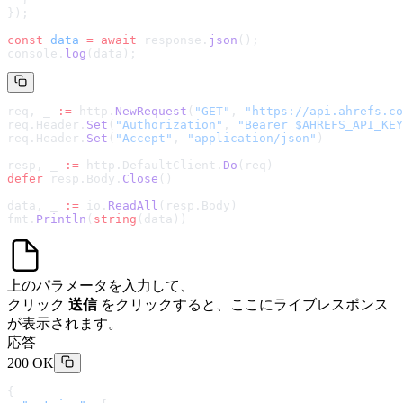
});
const
 data
 =
 await
 response.
json
();
console.
log
(data);
req, _ 
:=
 http.
NewRequest
(
"GET"
, 
"
https://api.ahrefs.co
req.Header.
Set
(
"Authorization"
, 
"Bearer $AHREFS_API_KEY
req.Header.
Set
(
"Accept"
, 
"application/json"
)
resp, _ 
:=
 http.DefaultClient.
Do
(req)
defer
 resp.Body.
Close
()
data, _ 
:=
 io.
ReadAll
(resp.Body)
fmt.
Println
(
string
(data))
上のパラメータを入力して、
クリック
送信
をクリックすると、ここにライブレスポンス
が表示されます。
応答
200 OK
{