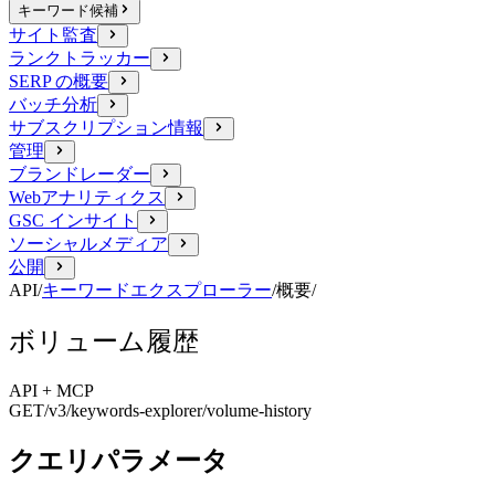
キーワード候補
サイト監査
ランクトラッカー
SERP の概要
バッチ分析
サブスクリプション情報
管理
ブランドレーダー
Webアナリティクス
GSC インサイト
ソーシャルメディア
公開
API
/
キーワードエクスプローラー
/
概要
/
ボリューム履歴
API + MCP
GET
/v3/keywords-explorer
/volume-history
クエリパラメータ