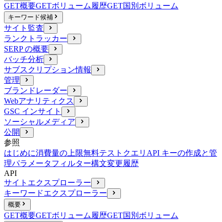
GET
概要
GET
ボリューム履歴
GET
国別ボリューム
キーワード候補
サイト監査
ランクトラッカー
SERP の概要
バッチ分析
サブスクリプション情報
管理
ブランドレーダー
Webアナリティクス
GSC インサイト
ソーシャルメディア
公開
参照
はじめに
消費量の上限
無料テストクエリ
API キーの作成と管
理
パラメータ
フィルター構文
変更履歴
API
サイトエクスプローラー
キーワードエクスプローラー
概要
GET
概要
GET
ボリューム履歴
GET
国別ボリューム