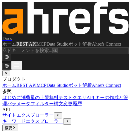
Docs
ホーム
REST API
MCP
Data Studio
ボット解析
Ahrefs Connect
ドキュメントを検索...
⌘K
✕
プロダクト
ホーム
REST API
MCP
Data Studio
ボット解析
Ahrefs Connect
参照
はじめに
消費量の上限
無料テストクエリ
API キーの作成と管
理
パラメータ
フィルター構文
変更履歴
API
サイトエクスプローラー
キーワードエクスプローラー
概要