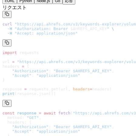
cURL
Python
Node.js
Go
応答
リクエスト
curl
 "
https://api.ahrefs.com/v3/keywords-explorer/volum
  -H
 "Authorization: Bearer 
$AHREFS_API_KEY
"
 \
  -H
 "Accept: application/json"
import
 requests
url 
=
 "
https://api.ahrefs.com/v3/keywords-explorer/volu
headers 
=
 {
    "Authorization"
: 
"Bearer $AHREFS_API_KEY"
,
    "Accept"
: 
"application/json"
}
response 
=
 requests.get(url, 
headers
=
headers
)
print
(response.json())
const
 response
 =
 await
 fetch
(
"
https://api.ahrefs.com/v3
  method: 
"GET"
,
  headers: {
    "Authorization"
: 
"Bearer $AHREFS_API_KEY"
,
    "Accept"
: 
"application/json"
  }