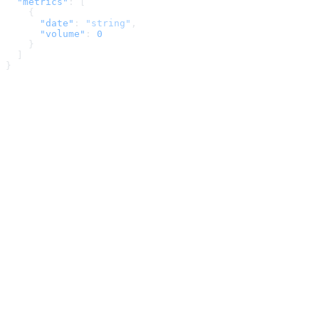
  "metrics"
: [
    {
      "date"
: 
"string"
,
      "volume"
: 
0
    }
  ]
}