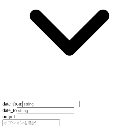
date_from
date_to
output