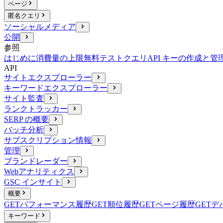
ページ
匿名クエリ
ソーシャルメディア
公開
参照
はじめに
消費量の上限
無料テストクエリ
API キーの作成と管
API
サイトエクスプローラー
キーワードエクスプローラー
サイト監査
ランクトラッカー
SERP の概要
バッチ分析
サブスクリプション情報
管理
ブランドレーダー
Webアナリティクス
GSC インサイト
概要
GET
パフォーマンス履歴
GET
順位履歴
GET
ページ履歴
GET
デ
キーワード