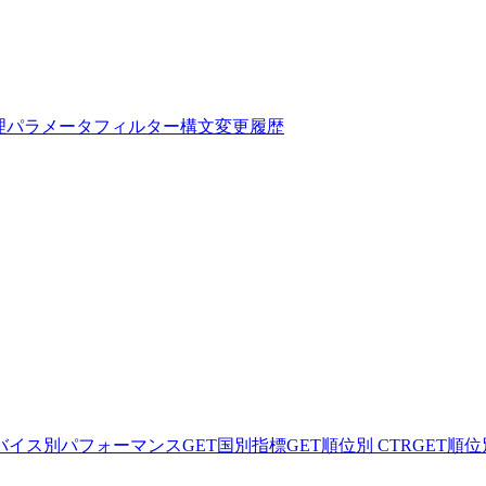
理
パラメータ
フィルター構文
変更履歴
バイス別パフォーマンス
GET
国別指標
GET
順位別 CTR
GET
順位