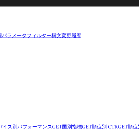
理
パラメータ
フィルター構文
変更履歴
バイス別パフォーマンス
GET
国別指標
GET
順位別 CTR
GET
順位