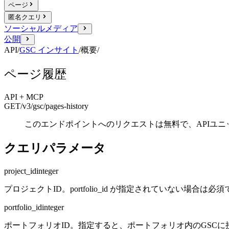
ページ
匿名クエリ
ソーシャルメディア
公開
API
/
GSC インサイト
/
概要
/
ページ履歴
API + MCP
GET
/v3/gsc
/pages-history
このエンドポイントへのリクエストは無料で、APIユ
クエリパラメータ
project_id
integer
プロジェクトID。portfolio_id が指定されていない場合は必
portfolio_id
integer
ポートフォリオID。指定すると、ポートフォリオ内のGSC