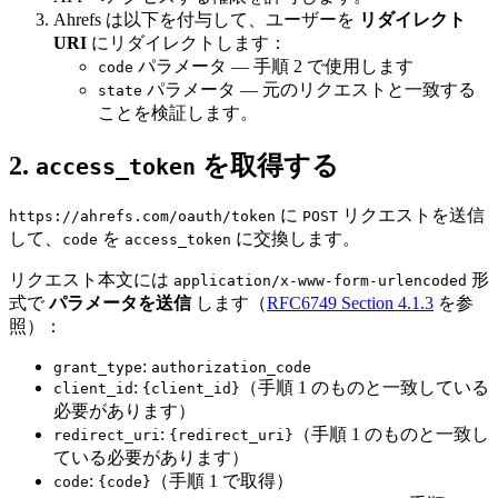
Ahrefs は以下を付与して、ユーザーを
リダイレクト
URI
にリダイレクトします：
パラメータ — 手順 2 で使用します
code
パラメータ — 元のリクエストと一致する
state
ことを検証します。
2.
を取得する
access_token
に
リクエストを送信
https://ahrefs.com/oauth/token
POST
して、
を
に交換します。
code
access_token
リクエスト本文には
形
application/x-www-form-urlencoded
式で
パラメータを送信
します（
RFC6749 Section 4.1.3
を参
照）：
:
grant_type
authorization_code
:
（手順 1 のものと一致している
client_id
{client_id}
必要があります）
:
（手順 1 のものと一致し
redirect_uri
{redirect_uri}
ている必要があります）
:
（手順 1 で取得）
code
{code}