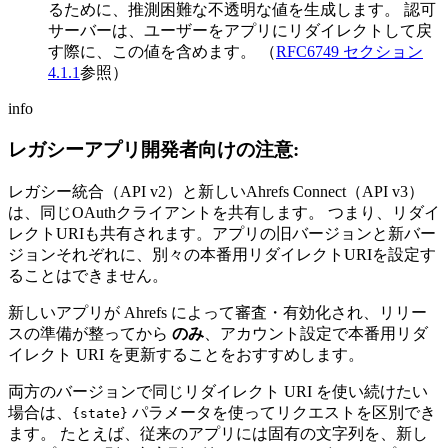
るために、推測困難な不透明な値を生成します。 認可
サーバーは、ユーザーをアプリにリダイレクトして戻
す際に、この値を含めます。 （
RFC6749 セクション
4.1.1
参照）
info
レガシーアプリ開発者向けの注意:
レガシー統合（API v2）と新しいAhrefs Connect（API v3）
は、同じOAuthクライアントを共有します。 つまり、リダイ
レクトURIも共有されます。アプリの旧バージョンと新バー
ジョンそれぞれに、別々の本番用リダイレクトURIを設定す
ることはできません。
新しいアプリが Ahrefs によって審査・有効化され、リリー
スの準備が整ってから
のみ
、アカウント設定で本番用リダ
イレクト URI を更新することをおすすめします。
両方のバージョンで同じリダイレクト URI を使い続けたい
場合は、
パラメータを使ってリクエストを区別でき
{state}
ます。 たとえば、従来のアプリには固有の文字列を、新し