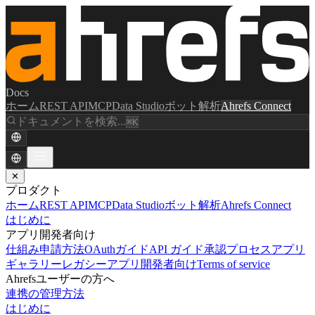
Docs
ホーム
REST API
MCP
Data Studio
ボット解析
Ahrefs Connect
ドキュメントを検索...
⌘K
✕
プロダクト
ホーム
REST API
MCP
Data Studio
ボット解析
Ahrefs Connect
はじめに
アプリ開発者向け
仕組み
申請方法
OAuthガイド
API ガイド
承認プロセス
アプリ
ギャラリー
レガシーアプリ開発者向け
Terms of service
Ahrefsユーザーの方へ
連携の管理方法
はじめに