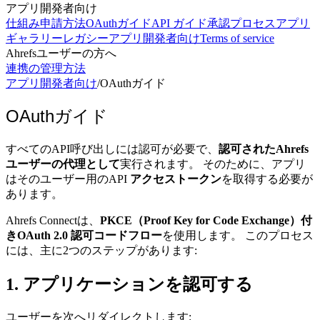
アプリ開発者向け
仕組み
申請方法
OAuthガイド
API ガイド
承認プロセス
アプリ
ギャラリー
レガシーアプリ開発者向け
Terms of service
Ahrefsユーザーの方へ
連携の管理方法
アプリ開発者向け
/
OAuthガイド
OAuthガイド
すべてのAPI呼び出しには認可が必要で、
認可されたAhrefs
ユーザーの代理として
実行されます。 そのために、アプリ
はそのユーザー用のAPI
アクセストークン
を取得する必要が
あります。
Ahrefs Connectは、
PKCE（Proof Key for Code Exchange）付
きOAuth 2.0 認可コードフロー
を使用します。 このプロセス
には、主に2つのステップがあります:
1. アプリケーションを認可する
ユーザーを次へリダイレクトします: