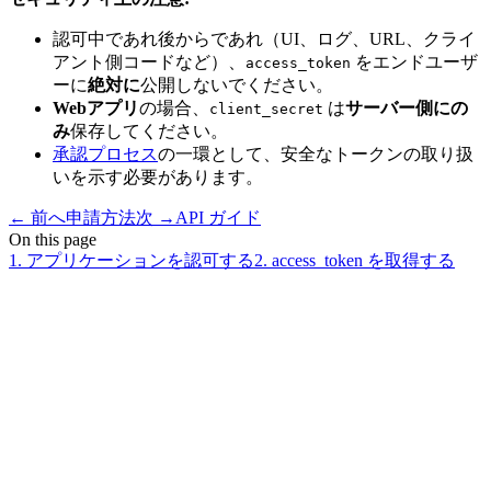
認可中であれ後からであれ（UI、ログ、URL、クライ
アント側コードなど）、
をエンドユーザ
access_token
ーに
絶対に
公開しないでください。
Webアプリ
の場合、
は
サーバー側にの
client_secret
み
保存してください。
承認プロセス
の一環として、安全なトークンの取り扱
いを示す必要があります。
←
前へ
申請方法
次
→
API ガイド
On this page
1. アプリケーションを認可する
2. access_token を取得する