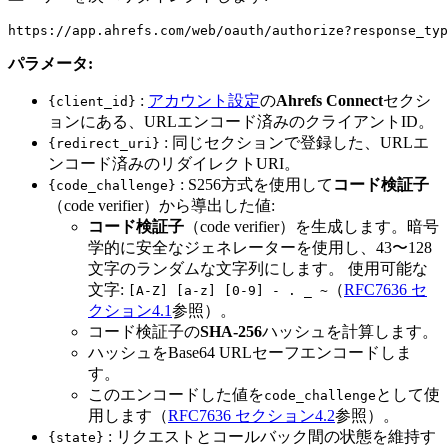
パラメータ:
:
アカウント設定
の
Ahrefs Connect
セクシ
{client_id}
ョンにある、URLエンコード済みのクライアントID。
: 同じセクションで登録した、URLエ
{redirect_uri}
ンコード済みのリダイレクトURI。
: S256方式を使用して
コード検証子
{code_challenge}
（code verifier）から導出した値:
コード検証子
（code verifier）を生成します。暗号
学的に安全なジェネレーターを使用し、43〜128
文字のランダムな文字列にします。 使用可能な
文字:
（
RFC7636 セ
[A-Z] [a-z] [0-9] - . _ ~
クション4.1
参照）。
コード検証子の
SHA-256
ハッシュを計算します。
ハッシュをBase64 URLセーフエンコードしま
す。
このエンコードした値を
として使
code_challenge
用します（
RFC7636 セクション4.2
参照）。
: リクエストとコールバック間の状態を維持す
{state}