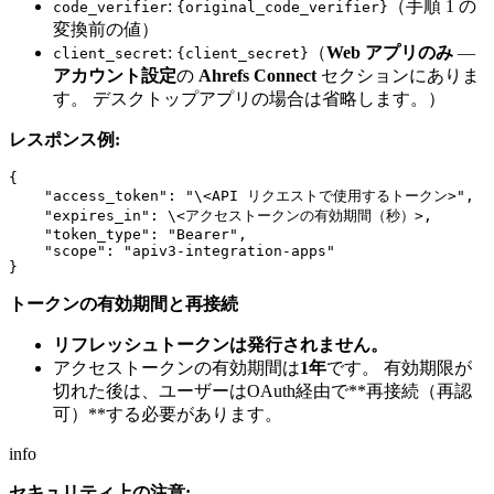
:
（手順 1 の
code_verifier
{original_code_verifier}
変換前の値）
:
（
Web アプリのみ
—
client_secret
{client_secret}
アカウント設定
の
Ahrefs Connect
セクションにありま
す。 デスクトップアプリの場合は省略します。）
レスポンス例:
{

    "access_token": "\<API リクエストで使用するトークン>",

    "expires_in": \<アクセストークンの有効期間（秒）>,

    "token_type": "Bearer",

    "scope": "apiv3-integration-apps"

トークンの有効期間と再接続
リフレッシュトークンは発行されません。
アクセストークンの有効期間は
1年
です。 有効期限が
切れた後は、ユーザーはOAuth経由で**再接続（再認
可）**する必要があります。
info
セキュリティ上の注意: