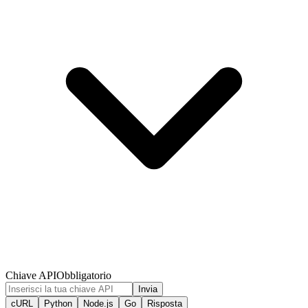
Chiave API
Obbligatorio
Invia
cURL
Python
Node.js
Go
Risposta