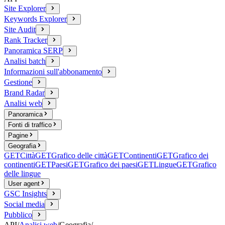
Site Explorer
Keywords Explorer
Site Audit
Rank Tracker
Panoramica SERP
Analisi batch
Informazioni sull'abbonamento
Gestione
Brand Radar
Analisi web
Panoramica
Fonti di traffico
Pagine
Geografia
GET
Città
GET
Grafico delle città
GET
Continenti
GET
Grafico dei
continenti
GET
Paesi
GET
Grafico dei paesi
GET
Lingue
GET
Grafico
delle lingue
User agent
GSC Insights
Social media
Pubblico
API
/
Analisi web
/
Geografia
/