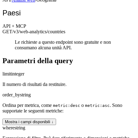
Paesi
API + MCP
GET
/v3/web-analytics
/countries
Le richieste a questo endpoint sono gratuite e non
consumano alcuna unità API.
Parametri della query
limit
integer
Il numero di risultati da restituire.
order_by
string
Ordina per metrica, come
o
. Sono
metric:desc
metric:asc
supportate le seguenti metriche:
Mostra i campi disponibili ↓
where
string