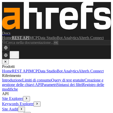
Docs
Home
REST API
MCP
Data Studio
Bot Analytics
Ahrefs Connect
Cerca nella documentazione...
⌘K
✕
Prodotti
Home
REST API
MCP
Data Studio
Bot Analytics
Ahrefs Connect
Riferimento
Introduzione
Limiti di consumo
Query di test gratuite
Creazione e
gestione delle chiavi API
Parametri
Sintassi dei filtri
Registro delle
modifiche
API
Site Explorer
Keywords Explorer
Site Audit