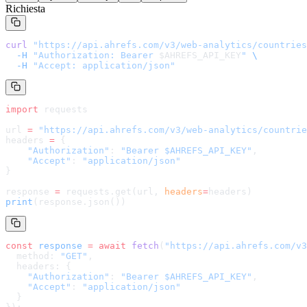
Richiesta
curl
 "
https://api.ahrefs.com/v3/web-analytics/countries
  -H
 "Authorization: Bearer 
$AHREFS_API_KEY
"
 \
  -H
 "Accept: application/json"
import
 requests
url 
=
 "
https://api.ahrefs.com/v3/web-analytics/countrie
headers 
=
 {
    "Authorization"
: 
"Bearer $AHREFS_API_KEY"
,
    "Accept"
: 
"application/json"
}
response 
=
 requests.get(url, 
headers
=
headers
)
print
(response.json())
const
 response
 =
 await
 fetch
(
"
https://api.ahrefs.com/v3
  method: 
"GET"
,
  headers: {
    "Authorization"
: 
"Bearer $AHREFS_API_KEY"
,
    "Accept"
: 
"application/json"
  }