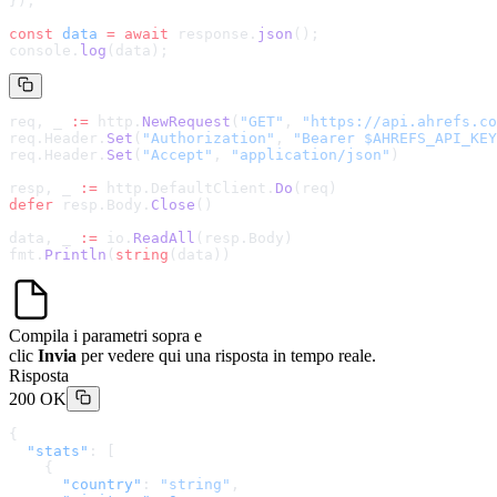
});
const
 data
 =
 await
 response.
json
();
console.
log
(data);
req, _ 
:=
 http.
NewRequest
(
"GET"
, 
"
https://api.ahrefs.co
req.Header.
Set
(
"Authorization"
, 
"Bearer $AHREFS_API_KEY
req.Header.
Set
(
"Accept"
, 
"application/json"
)
resp, _ 
:=
 http.DefaultClient.
Do
(req)
defer
 resp.Body.
Close
()
data, _ 
:=
 io.
ReadAll
(resp.Body)
fmt.
Println
(
string
(data))
Compila i parametri sopra e
clic
Invia
per vedere qui una risposta in tempo reale.
Risposta
200 OK
{
  "stats"
: [
    {
      "country"
: 
"string"
,