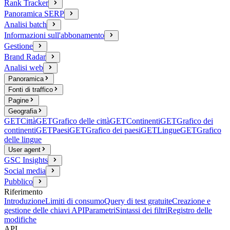
Rank Tracker
Panoramica SERP
Analisi batch
Informazioni sull'abbonamento
Gestione
Brand Radar
Analisi web
Panoramica
Fonti di traffico
Pagine
Geografia
GET
Città
GET
Grafico delle città
GET
Continenti
GET
Grafico dei
continenti
GET
Paesi
GET
Grafico dei paesi
GET
Lingue
GET
Grafico
delle lingue
User agent
GSC Insights
Social media
Pubblico
Riferimento
Introduzione
Limiti di consumo
Query di test gratuite
Creazione e
gestione delle chiavi API
Parametri
Sintassi dei filtri
Registro delle
modifiche
API