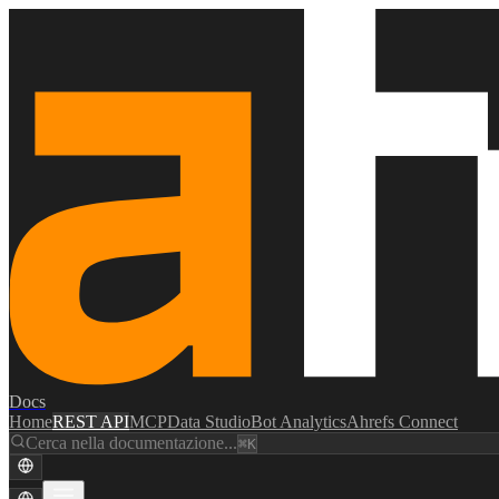
Docs
Home
REST API
MCP
Data Studio
Bot Analytics
Ahrefs Connect
Cerca nella documentazione...
⌘K