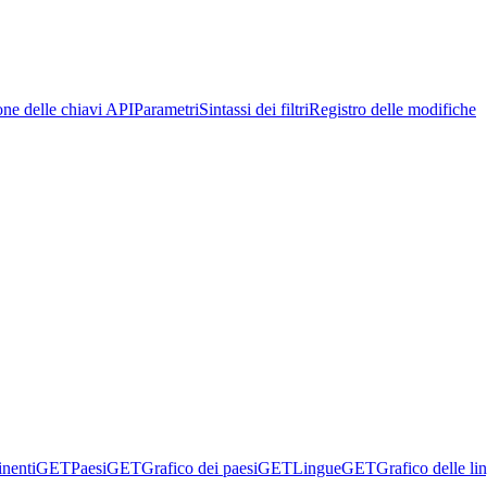
one delle chiavi API
Parametri
Sintassi dei filtri
Registro delle modifiche
inenti
GET
Paesi
GET
Grafico dei paesi
GET
Lingue
GET
Grafico delle li