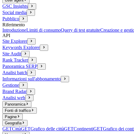
User agent
GSC Insights
Social media
Pubblico
Riferimento
Introduzione
Limiti di consumo
Query di test gratuite
Creazione e gesti
API
Site Explorer
Keywords Explorer
Site Audit
Rank Tracker
Panoramica SERP
Analisi batch
Informazioni sull'abbonamento
Gestione
Brand Radar
Analisi web
Panoramica
Fonti di traffico
Pagine
Geografia
GET
Città
GET
Grafico delle città
GET
Continenti
GET
Grafico dei cont