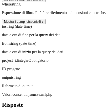
where
string
Espressione di filtro. Può fare riferimento a dimensioni e metriche.
Mostra i campi disponibili ↓
to
string (date-time)
data e ora di fine per la query dei dati
from
string (date-time)
data e ora di inizio per la query dei dati
project_id
integer
Obbligatorio
ID progetto
output
string
Il formato di output.
Valori consentiti
:
json
csv
xml
php
Risposte