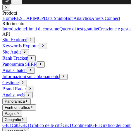
✕
Prodotti
Home
REST API
MCP
Data Studio
Bot Analytics
Ahrefs Connect
Riferimento
Introduzione
Limiti di consumo
Query di test gratuite
Creazione e gesti
API
Site Explorer
Keywords Explorer
Site Audit
Rank Tracker
Panoramica SERP
Analisi batch
Informazioni sull'abbonamento
Gestione
Brand Radar
Analisi web
Panoramica
Fonti di traffico
Pagine
Geografia
GET
Città
GET
Grafico delle città
GET
Continenti
GET
Grafico dei cont