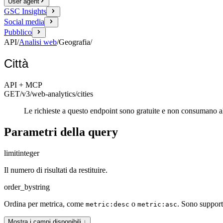
User agent
GSC Insights
Social media
Pubblico
API
/
Analisi web
/
Geografia
/
Città
API + MCP
GET
/v3/web-analytics
/cities
Le richieste a questo endpoint sono gratuite e non consumano a
Parametri della query
limit
integer
Il numero di risultati da restituire.
order_by
string
Ordina per metrica, come
o
. Sono support
metric:desc
metric:asc
Mostra i campi disponibili ↓