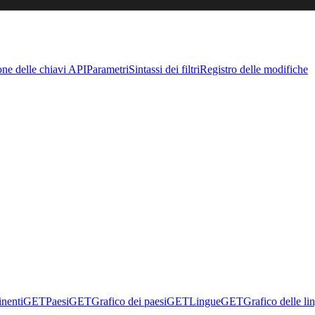
one delle chiavi API
Parametri
Sintassi dei filtri
Registro delle modifiche
inenti
GET
Paesi
GET
Grafico dei paesi
GET
Lingue
GET
Grafico delle li