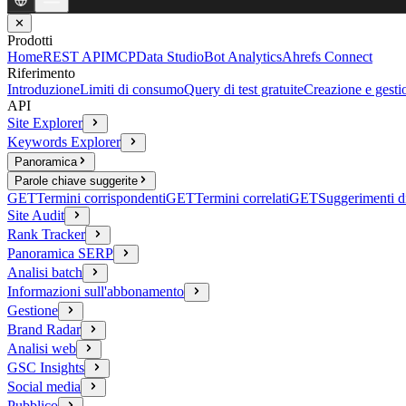
✕
Prodotti
Home
REST API
MCP
Data Studio
Bot Analytics
Ahrefs Connect
Riferimento
Introduzione
Limiti di consumo
Query di test gratuite
Creazione e gesti
API
Site Explorer
Keywords Explorer
Panoramica
Parole chiave suggerite
GET
Termini corrispondenti
GET
Termini correlati
GET
Suggerimenti di
Site Audit
Rank Tracker
Panoramica SERP
Analisi batch
Informazioni sull'abbonamento
Gestione
Brand Radar
Analisi web
GSC Insights
Social media
Pubblico