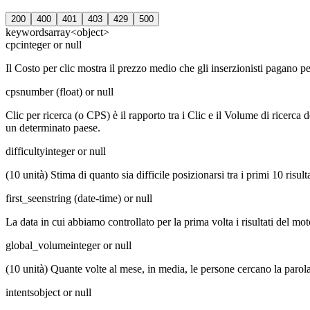
200
400
401
403
429
500
keywords
array<object>
cpc
integer or null
Il Costo per clic mostra il prezzo medio che gli inserzionisti pagano p
cps
number (float) or null
Clic per ricerca (o CPS) è il rapporto tra i Clic e il Volume di ricerca 
un determinato paese.
difficulty
integer or null
(10 unità) Stima di quanto sia difficile posizionarsi tra i primi 10 risul
first_seen
string (date-time) or null
La data in cui abbiamo controllato per la prima volta i risultati del mot
global_volume
integer or null
(10 unità) Quante volte al mese, in media, le persone cercano la parola 
intents
object or null