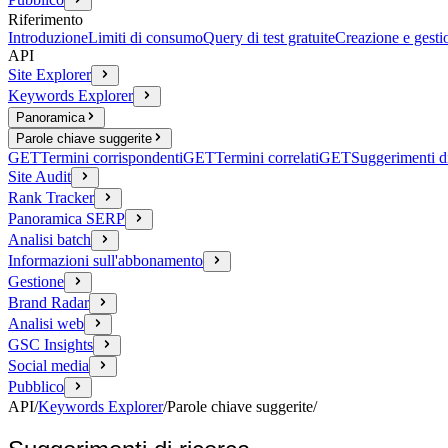
Riferimento
Introduzione
Limiti di consumo
Query di test gratuite
Creazione e gesti
API
Site Explorer
Keywords Explorer
Panoramica
Parole chiave suggerite
GET
Termini corrispondenti
GET
Termini correlati
GET
Suggerimenti di
Site Audit
Rank Tracker
Panoramica SERP
Analisi batch
Informazioni sull'abbonamento
Gestione
Brand Radar
Analisi web
GSC Insights
Social media
Pubblico
API
/
Keywords Explorer
/
Parole chiave suggerite
/