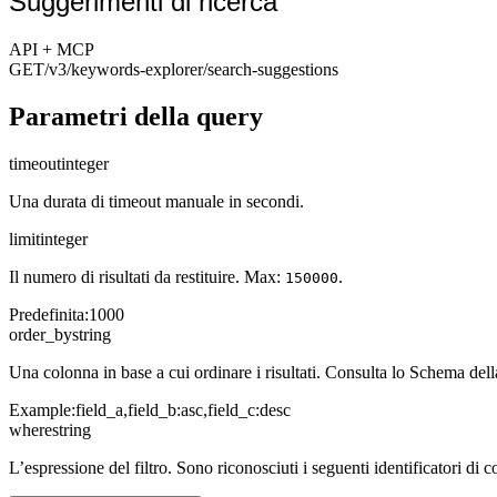
Suggerimenti di ricerca
API + MCP
GET
/v3/keywords-explorer
/search-suggestions
Parametri della query
timeout
integer
Una durata di timeout manuale in secondi.
limit
integer
Il numero di risultati da restituire. Max:
.
150000
Predefinita
:
1000
order_by
string
Una colonna in base a cui ordinare i risultati. Consulta lo Schema della
Example:
field_a,field_b:asc,field_c:desc
where
string
L’espressione del filtro. Sono riconosciuti i seguenti identificatori di