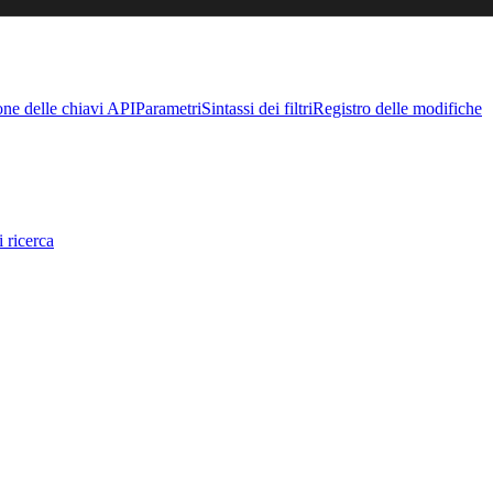
one delle chiavi API
Parametri
Sintassi dei filtri
Registro delle modifiche
 ricerca