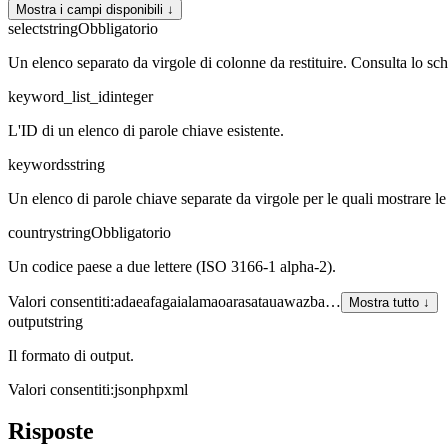
Mostra i campi disponibili ↓
select
string
Obbligatorio
Un elenco separato da virgole di colonne da restituire. Consulta lo sche
keyword_list_id
integer
L'ID di un elenco di parole chiave esistente.
keywords
string
Un elenco di parole chiave separate da virgole per le quali mostrare le
country
string
Obbligatorio
Un codice paese a due lettere (ISO 3166-1 alpha-2).
Valori consentiti
:
ad
ae
af
ag
ai
al
am
ao
ar
as
at
au
aw
az
ba
…
Mostra tutto ↓
output
string
Il formato di output.
Valori consentiti
:
json
php
xml
Risposte