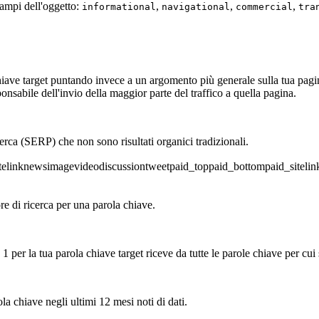
 Campi dell'oggetto:
,
,
,
informational
navigational
commercial
tra
iave target puntando invece a un argomento più generale sulla tua pagin
onsabile dell'invio della maggior parte del traffico a quella pagina.
ricerca (SERP) che non sono risultati organici tradizionali.
telink
news
image
video
discussion
tweet
paid_top
paid_bottom
paid_sitelin
ore di ricerca per una parola chiave.
 per la tua parola chiave target riceve da tutte le parole chiave per cui 
a chiave negli ultimi 12 mesi noti di dati.