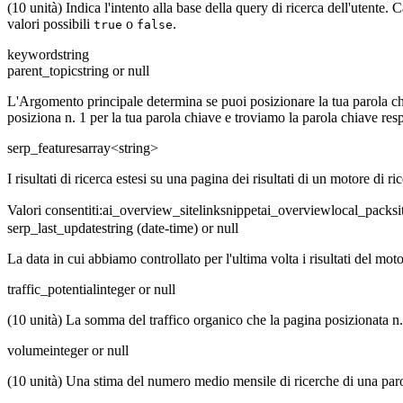
(10 unità) Indica l'intento alla base della query di ricerca dell'utente.
valori possibili
o
.
true
false
keyword
string
parent_topic
string or null
L'Argomento principale determina se puoi posizionare la tua parola ch
posiziona n. 1 per la tua parola chiave e troviamo la parola chiave resp
serp_features
array<string>
I risultati di ricerca estesi su una pagina dei risultati di un motore di 
Valori consentiti
:
ai_overview_sitelink
snippet
ai_overview
local_pack
si
serp_last_update
string (date-time) or null
La data in cui abbiamo controllato per l'ultima volta i risultati del mot
traffic_potential
integer or null
(10 unità) La somma del traffico organico che la pagina posizionata n. 1
volume
integer or null
(10 unità) Una stima del numero medio mensile di ricerche di una parol