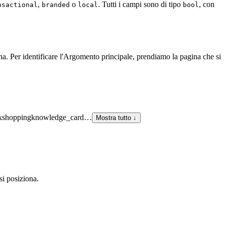
,
o
. Tutti i campi sono di tipo
, con
nsactional
branded
local
bool
a. Per identificare l'Argomento principale, prendiamo la pagina che si
k
shopping
knowledge_card
…
Mostra tutto ↓
si posiziona.