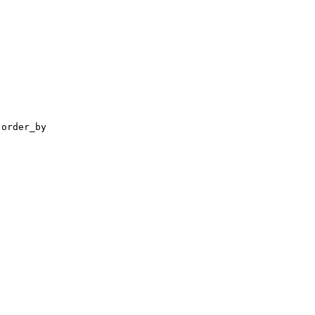
o
order_by