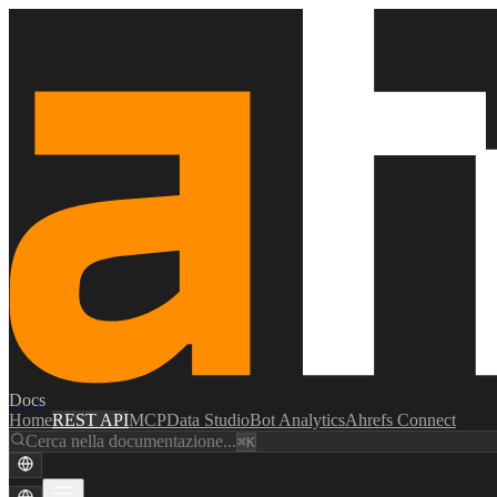
Docs
Home
REST API
MCP
Data Studio
Bot Analytics
Ahrefs Connect
Cerca nella documentazione...
⌘K