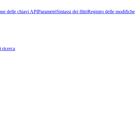
one delle chiavi API
Parametri
Sintassi dei filtri
Registro delle modifiche
 ricerca