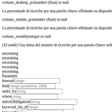
volume_desktop_pct
number (float) or null
La percentuale di ricerche per una parola chiave effettuate su dispositi
volume_mobile_pct
number (float) or null
La percentuale di ricerche per una parola chiave effettuate su dispositi
volume_monthly
integer or null
(10 unità) Una stima del numero di ricerche per una parola chiave ne
error
string
error
string
error
string
error
string
error
string
Parametri
timeout
limit
order_by
where
select
Obbligatorio
keyword_list_id