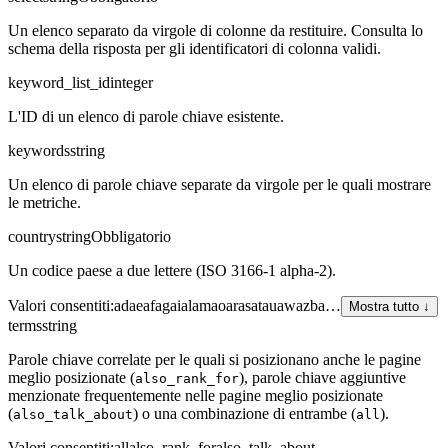
Un elenco separato da virgole di colonne da restituire. Consulta lo
schema della risposta per gli identificatori di colonna validi.
keyword_list_id
integer
L'ID di un elenco di parole chiave esistente.
keywords
string
Un elenco di parole chiave separate da virgole per le quali mostrare
le metriche.
country
string
Obbligatorio
Un codice paese a due lettere (ISO 3166-1 alpha-2).
Valori consentiti
:
ad
ae
af
ag
ai
al
am
ao
ar
as
at
au
aw
az
ba
…
Mostra tutto ↓
terms
string
Parole chiave correlate per le quali si posizionano anche le pagine
meglio posizionate (
), parole chiave aggiuntive
also_rank_for
menzionate frequentemente nelle pagine meglio posizionate
(
) o una combinazione di entrambe (
).
also_talk_about
all
Valori consentiti
:
all
also_rank_for
also_talk_about