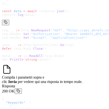
  }
});
const
 data
 =
 await
 response.
json
();
console.
log
(data);
req, _ 
:=
 http.
NewRequest
(
"GET"
, 
"
https://api.ahrefs.co
req.Header.
Set
(
"Authorization"
, 
"Bearer $AHREFS_API_KEY
req.Header.
Set
(
"Accept"
, 
"application/json"
)
resp, _ 
:=
 http.DefaultClient.
Do
(req)
defer
 resp.Body.
Close
()
data, _ 
:=
 io.
ReadAll
(resp.Body)
fmt.
Println
(
string
(data))
Compila i parametri sopra e
clic
Invia
per vedere qui una risposta in tempo reale.
Risposta
200 OK
{
  "keywords"
: [
    {