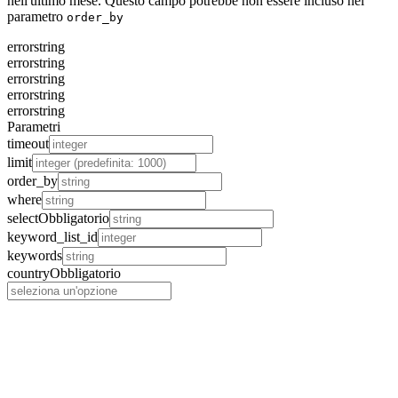
nell'ultimo mese. Questo campo potrebbe non essere incluso nel
parametro
order_by
error
string
error
string
error
string
error
string
error
string
Parametri
timeout
limit
order_by
where
select
Obbligatorio
keyword_list_id
keywords
country
Obbligatorio