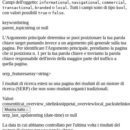
Campi dell'oggetto:
,
,
,
informational
navigational
commercial
,
o
. Tutti i campi sono di tipo
,
transactional
branded
local
bool
con valori possibili
o
.
true
false
keyword
string
parent_topic
string or null
L'Argomento principale determina se puoi posizionare la tua parola
chiave target puntando invece a un argomento più generale sulla tua
pagina. Per identificare l'Argomento principale, prendiamo la pagina
che si posiziona n. 1 per la tua parola chiave e troviamo la parola
chiave responsabile dell'invio della maggior parte del traffico a
quella pagina.
serp_features
array<string>
I risultati di ricerca estesi su una pagina dei risultati di un motore di
ricerca (SERP) che non sono risultati organici tradizionali.
Valori
consentiti
:
ai_overview_sitelink
snippet
ai_overview
local_pack
sitelink
n
Mostra tutto ↓
serp_last_update
string (date-time) or null
La data in cui abbiamo controllato per l'ultima volta i risultati del