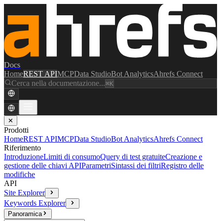
Docs
Home
REST API
MCP
Data Studio
Bot Analytics
Ahrefs Connect
Cerca nella documentazione...
⌘K
✕
Prodotti
Home
REST API
MCP
Data Studio
Bot Analytics
Ahrefs Connect
Riferimento
Introduzione
Limiti di consumo
Query di test gratuite
Creazione e
gestione delle chiavi API
Parametri
Sintassi dei filtri
Registro delle
modifiche
API
Site Explorer
Keywords Explorer
Panoramica