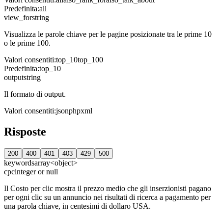
Predefinita
:
all
view_for
string
Visualizza le parole chiave per le pagine posizionate tra le prime 10
o le prime 100.
Valori consentiti
:
top_10
top_100
Predefinita
:
top_10
output
string
Il formato di output.
Valori consentiti
:
json
php
xml
Risposte
200
400
401
403
429
500
keywords
array<object>
cpc
integer or null
Il Costo per clic mostra il prezzo medio che gli inserzionisti pagano
per ogni clic su un annuncio nei risultati di ricerca a pagamento per
una parola chiave, in centesimi di dollaro USA.