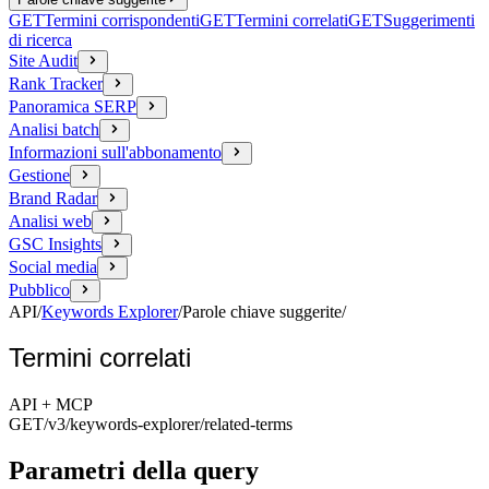
GET
Termini corrispondenti
GET
Termini correlati
GET
Suggerimenti
di ricerca
Site Audit
Rank Tracker
Panoramica SERP
Analisi batch
Informazioni sull'abbonamento
Gestione
Brand Radar
Analisi web
GSC Insights
Social media
Pubblico
API
/
Keywords Explorer
/
Parole chiave suggerite
/
Termini correlati
API + MCP
GET
/v3/keywords-explorer
/related-terms
Parametri della query