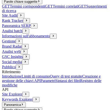
Parole chiave suggerite
GET
Termini corrispondenti
GET
Termini correlati
GET
Suggerimenti
di ricerca
Site Audit
Rank Tracker
Panoramica SERP
Analisi batch
Informazioni sull'abbonamento
Gestione
Brand Radar
Analisi web
GSC Insights
Social media
Pubblico
Riferimento
Introduzione
Limiti di consumo
Query di test gratuite
Creazione e
gestione delle chiavi API
Parametri
Sintassi dei filtri
Registro delle
modifiche
API
Site Explorer
Keywords Explorer
Panoramica
Parole chiave suggerite