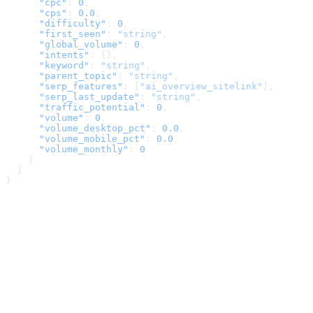
      "cpc"
: 
0
,
      "cps"
: 
0.0
,
      "difficulty"
: 
0
,
      "first_seen"
: 
"string"
,
      "global_volume"
: 
0
,
      "intents"
: {},
      "keyword"
: 
"string"
,
      "parent_topic"
: 
"string"
,
      "serp_features"
: [
"ai_overview_sitelink"
],
      "serp_last_update"
: 
"string"
,
      "traffic_potential"
: 
0
,
      "volume"
: 
0
,
      "volume_desktop_pct"
: 
0.0
,
      "volume_mobile_pct"
: 
0.0
,
      "volume_monthly"
: 
0
    }
  ]
}