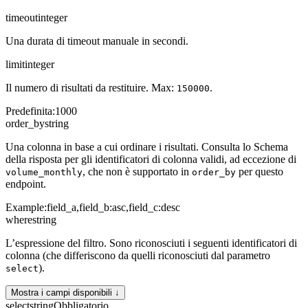
timeout
integer
Una durata di timeout manuale in secondi.
limit
integer
Il numero di risultati da restituire. Max:
.
150000
Predefinita
:
1000
order_by
string
Una colonna in base a cui ordinare i risultati. Consulta lo Schema
della risposta per gli identificatori di colonna validi, ad eccezione di
, che non è supportato in
per questo
volume_monthly
order_by
endpoint.
Example:
field_a,field_b:asc,field_c:desc
where
string
L’espressione del filtro. Sono riconosciuti i seguenti identificatori di
colonna (che differiscono da quelli riconosciuti dal parametro
).
select
Mostra i campi disponibili ↓
select
string
Obbligatorio