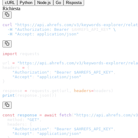
cURL
Python
Node.js
Go
Risposta
Richiesta
curl
 "
https://api.ahrefs.com/v3/keywords-explorer/relat
  -H
 "Authorization: Bearer 
$AHREFS_API_KEY
"
 \
  -H
 "Accept: application/json"
import
 requests
url 
=
 "
https://api.ahrefs.com/v3/keywords-explorer/rela
headers 
=
 {
    "Authorization"
: 
"Bearer $AHREFS_API_KEY"
,
    "Accept"
: 
"application/json"
}
response 
=
 requests.get(url, 
headers
=
headers
)
print
(response.json())
const
 response
 =
 await
 fetch
(
"
https://api.ahrefs.com/v3
  method: 
"GET"
,
  headers: {
    "Authorization"
: 
"Bearer $AHREFS_API_KEY"
,
    "Accept"
: 
"application/json"