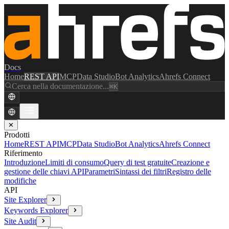
Docs
Home
REST API
MCP
Data Studio
Bot Analytics
Ahrefs Connect
Cerca nella documentazione...
⌘K
✕
Prodotti
Home
REST API
MCP
Data Studio
Bot Analytics
Ahrefs Connect
Riferimento
Introduzione
Limiti di consumo
Query di test gratuite
Creazione e
gestione delle chiavi API
Parametri
Sintassi dei filtri
Registro delle
modifiche
API
Site Explorer
Keywords Explorer
Site Audit