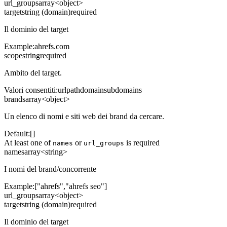
url_groups
array<object>
target
string (domain)
required
Il dominio del target
Example:
ahrefs.com
scope
string
required
Ambito del target.
Valori consentiti
:
url
path
domain
subdomains
brands
array<object>
Un elenco di nomi e siti web dei brand da cercare.
Default:
[]
At least one of
or
is required
names
url_groups
names
array<string>
I nomi del brand/concorrente
Example:
["ahrefs","ahrefs seo"]
url_groups
array<object>
target
string (domain)
required
Il dominio del target