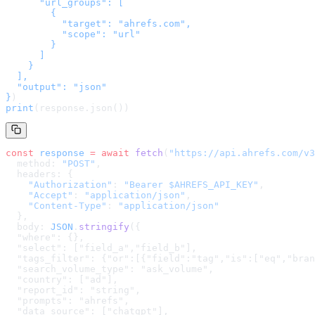
      "url_groups": [

        {

          "target": "ahrefs.com",

          "scope": "url"

        }

      ]

    }

  ],

  "output": "json"

}
)
print
(response.json())
const
 response
 =
 await
 fetch
(
"
https://api.ahrefs.com/v3
  method: 
"POST"
,
  headers: {
    "Authorization"
: 
"Bearer $AHREFS_API_KEY"
,
    "Accept"
: 
"application/json"
,
    "Content-Type"
: 
"application/json"
  },
  body: 
JSON
.
stringify
(
{

  "where": {},

  "select": ["field_a","field_b"],

  "tags_filter": {"or":[{"field":"tag","is":["eq","bran
  "search_volume_type": "ask_volume",

  "country": ["ad"],

  "report_id": "string",

  "prompts": "ahrefs",

  "data_source": ["chatgpt"],
