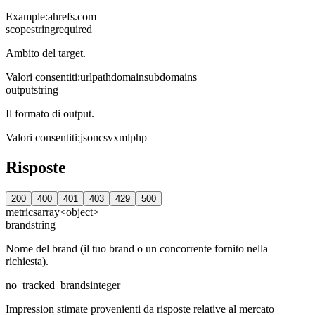
Example:
ahrefs.com
scope
string
required
Ambito del target.
Valori consentiti
:
url
path
domain
subdomains
output
string
Il formato di output.
Valori consentiti
:
json
csv
xml
php
Risposte
200
400
401
403
429
500
metrics
array<object>
brand
string
Nome del brand (il tuo brand o un concorrente fornito nella
richiesta).
no_tracked_brands
integer
Impression stimate provenienti da risposte relative al mercato