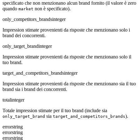
specificato che non menzionano alcun brand fornito (il valore è zero
quando
non è specificato).
market
only_competitors_brands
integer
Impression stimate provenienti da risposte che menzionano solo i
brand dei concorrenti.
only_target_brand
integer
Impression stimate provenienti da risposte che menzionano solo il
tuo brand.
target_and_competitors_brands
integer
Impression stimate provenienti da risposte che menzionano sia il tuo
brand sia i brand dei concorrenti.
total
integer
Totale impression stimate per il tuo brand (include sia
sia
).
only_target_brand
target_and_competitors_brands
error
string
error
string
error
string