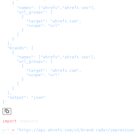
    {

      "names": ["ahrefs","ahrefs seo"],

      "url_groups": [

        {

          "target": "ahrefs.com",

          "scope": "url"

        }

      ]

    }

  ],

  "brands": [

    {

      "names": ["ahrefs","ahrefs seo"],

      "url_groups": [

        {

          "target": "ahrefs.com",

          "scope": "url"

        }

      ]

    }

  ],

  "output": "json"

}
'
import
 requests
url 
=
 "
https://api.ahrefs.com/v3/brand-radar/impression