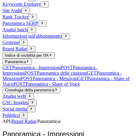
Keywords Explorer
Site Audit
Rank Tracker
Panoramica SERP
Analisi batch
Informazioni sull'abbonamento
Gestione
Brand Radar
Indice di visibilità per l'IA
Panoramica
GET
Panoramica - Impressioni
POST
Panoramica -
Impressioni
POST
Panoramica delle citazioni
GET
Panoramica -
Menzioni
POST
Panoramica - Menzioni
GET
Panoramica - Share of
Voice
POST
Panoramica - Share of Voice
Cronologia della panoramica
Analisi web
GSC Insights
Social media
Pubblico
API
/
Brand Radar
/
Panoramica
/
Panoramica - Impressioni