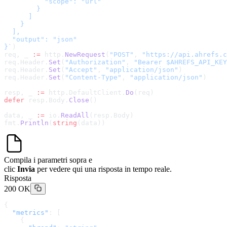
          "scope": "url"

        }

      ]

    }

  ],

  "output": "json"

}
`
)
req, _ 
:=
 http.
NewRequest
(
"POST"
, 
"
https://api.ahrefs.c
req.Header.
Set
(
"Authorization"
, 
"Bearer $AHREFS_API_KEY
req.Header.
Set
(
"Accept"
, 
"application/json"
)
req.Header.
Set
(
"Content-Type"
, 
"application/json"
)
resp, _ 
:=
 http.DefaultClient.
Do
(req)
defer
 resp.Body.
Close
()
data, _ 
:=
 io.
ReadAll
(resp.Body)
fmt.
Println
(
string
(data))
Compila i parametri sopra e
clic
Invia
per vedere qui una risposta in tempo reale.
Risposta
200 OK
{
  "metrics"
: [
    {