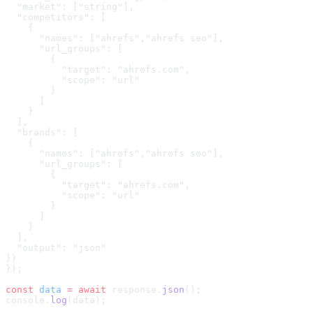
  "market": ["string"],

  "competitors": [

    {

      "names": ["ahrefs","ahrefs seo"],

      "url_groups": [

        {

          "target": "ahrefs.com",

          "scope": "url"

        }

      ]

    }

  ],

  "brands": [

    {

      "names": ["ahrefs","ahrefs seo"],

      "url_groups": [

        {

          "target": "ahrefs.com",

          "scope": "url"

        }

      ]

    }

  ],

  "output": "json"

}
)
});
const
 data
 =
 await
 response.
json
();
console.
log
(data);