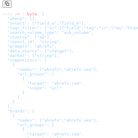
body 
:=
 []
byte
(
`
{

  "where": {},

  "select": ["field_a","field_b"],

  "tags_filter": {"or":[{"field":"tag","is":["eq","bran
  "search_volume_type": "ask_volume",

  "country": ["ad"],

  "report_id": "string",

  "prompts": "ahrefs",

  "data_source": ["chatgpt"],

  "market": ["string"],

  "competitors": [

    {

      "names": ["ahrefs","ahrefs seo"],

      "url_groups": [

        {

          "target": "ahrefs.com",

          "scope": "url"

        }

      ]

    }

  ],

  "brands": [

    {

      "names": ["ahrefs","ahrefs seo"],

      "url_groups": [

        {

          "target": "ahrefs.com",
