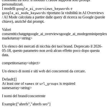
claude
personalizzati.
I modelli
e
google_ai_overviews_keywords
riportano la visibilità in AI Overviews
google_ai_mode_keywords
/ AI Mode calcolata a partire dalle query di ricerca su Google (parole
chiave), anziché dai prompt.
Valori
consentiti
:
chatgpt
google_ai_overviews
google_ai_mode
gemini
perplex
market
array<string>
Un elenco dei mercati di nicchia dei tuoi brand. Deprecato il 2026-
05-18, questo parametro non avrà alcun effetto poco dopo questa
data.
competitors
array<object>
Un elenco di nomi e siti web dei concorrenti da cercare.
Default:
[]
At least one of
or
is required
names
url_groups
names
array<string>
I nomi del brand/concorrente
Example:
["ahrefs","ahrefs seo"]