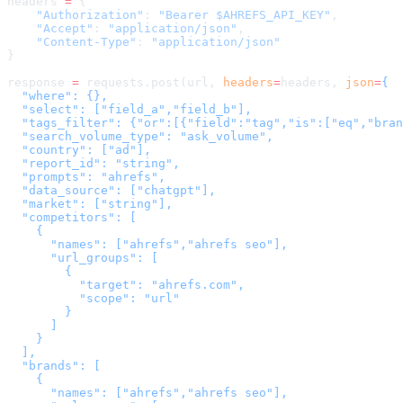
headers 
=
 {
    "Authorization"
: 
"Bearer $AHREFS_API_KEY"
,
    "Accept"
: 
"application/json"
,
    "Content-Type"
: 
"application/json"
}
response 
=
 requests.post(url, 
headers
=
headers
, 
json
=
{

  "where": {},

  "select": ["field_a","field_b"],

  "tags_filter": {"or":[{"field":"tag","is":["eq","bran
  "search_volume_type": "ask_volume",

  "country": ["ad"],

  "report_id": "string",

  "prompts": "ahrefs",

  "data_source": ["chatgpt"],

  "market": ["string"],

  "competitors": [

    {

      "names": ["ahrefs","ahrefs seo"],

      "url_groups": [

        {

          "target": "ahrefs.com",

          "scope": "url"

        }

      ]

    }

  ],

  "brands": [

    {

      "names": ["ahrefs","ahrefs seo"],
