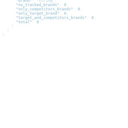
      "brand"
: 
"string"
,
      "no_tracked_brands"
: 
0
,
      "only_competitors_brands"
: 
0
,
      "only_target_brand"
: 
0
,
      "target_and_competitors_brands"
: 
0
,
      "total"
: 
0
    }
  ]
}