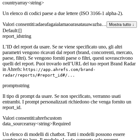
country
array<string>
Un elenco di codici paese a due lettere (ISO 3166-1 alpha-2).
Valori consentiti
:
ad
ae
af
ag
ai
al
am
ao
ar
as
at
au
aw
az
ba
…
Mostra tutto ↓
Default:
[]
report_id
string
L’ID del report da usare. Se ne viene specificato uno, gli altri
parametri vengono ricavati dal report (brand, concorrenti, mercato,
paese, filtri). Se vengono forniti paese o filtri, questi sovrascrivono
quelli del report. Puoi trovarlo nell’URL del tuo report Brand Radar
in Ahrefs:
https://app.ahrefs.com/brand-
radar/reports/#report_id#/...
prompts
string
Il tipo di prompt da usare. Se non specificato, verranno usati
entrambi. I prompt personalizzati richiedono che venga fornito un
report_id.
Valori consentiti
:
ahrefs
custom
data_source
array<string>
Required
Un elenco di modelli di chatbot. Tutti i modelli possono essere
combinati tra loro. Il modulo
supporta solo prompt