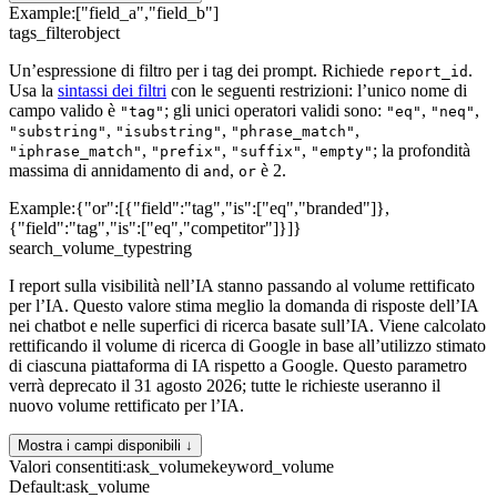
Example:
["field_a","field_b"]
tags_filter
object
Un’espressione di filtro per i tag dei prompt. Richiede
.
report_id
Usa la
sintassi dei filtri
con le seguenti restrizioni: l’unico nome di
campo valido è
; gli unici operatori validi sono:
,
,
"tag"
"eq"
"neq"
,
,
,
"substring"
"isubstring"
"phrase_match"
,
,
,
; la profondità
"iphrase_match"
"prefix"
"suffix"
"empty"
massima di annidamento di
,
è 2.
and
or
Example:
{"or":[{"field":"tag","is":["eq","branded"]},
{"field":"tag","is":["eq","competitor"]}]}
search_volume_type
string
I report sulla visibilità nell’IA stanno passando al volume rettificato
per l’IA. Questo valore stima meglio la domanda di risposte dell’IA
nei chatbot e nelle superfici di ricerca basate sull’IA. Viene calcolato
rettificando il volume di ricerca di Google in base all’utilizzo stimato
di ciascuna piattaforma di IA rispetto a Google. Questo parametro
verrà deprecato il 31 agosto 2026; tutte le richieste useranno il
nuovo volume rettificato per l’IA.
Mostra i campi disponibili ↓
Valori consentiti
:
ask_volume
keyword_volume
Default:
ask_volume