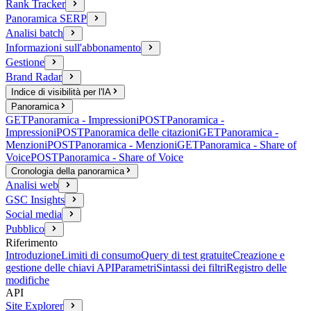
Rank Tracker
Panoramica SERP
Analisi batch
Informazioni sull'abbonamento
Gestione
Brand Radar
Indice di visibilità per l'IA
Panoramica
GET
Panoramica - Impressioni
POST
Panoramica -
Impressioni
POST
Panoramica delle citazioni
GET
Panoramica -
Menzioni
POST
Panoramica - Menzioni
GET
Panoramica - Share of
Voice
POST
Panoramica - Share of Voice
Cronologia della panoramica
Analisi web
GSC Insights
Social media
Pubblico
Riferimento
Introduzione
Limiti di consumo
Query di test gratuite
Creazione e
gestione delle chiavi API
Parametri
Sintassi dei filtri
Registro delle
modifiche
API
Site Explorer