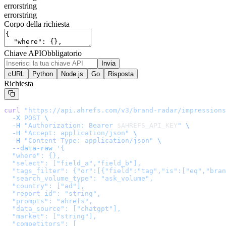
error
string
error
string
Corpo della richiesta
Chiave API
Obbligatorio
Invia
cURL
Python
Node.js
Go
Risposta
Richiesta
curl
 "
https://api.ahrefs.com/v3/brand-radar/impressions
  -X
 POST
 \
  -H
 "Authorization: Bearer 
$AHREFS_API_KEY
"
 \
  -H
 "Accept: application/json"
 \
  -H
 "Content-Type: application/json"
 \
  --data-raw
 '
{

  "where": {},

  "select": ["field_a","field_b"],

  "tags_filter": {"or":[{"field":"tag","is":["eq","bran
  "search_volume_type": "ask_volume",

  "country": ["ad"],

  "report_id": "string",

  "prompts": "ahrefs",

  "data_source": ["chatgpt"],

  "market": ["string"],

  "competitors": [
