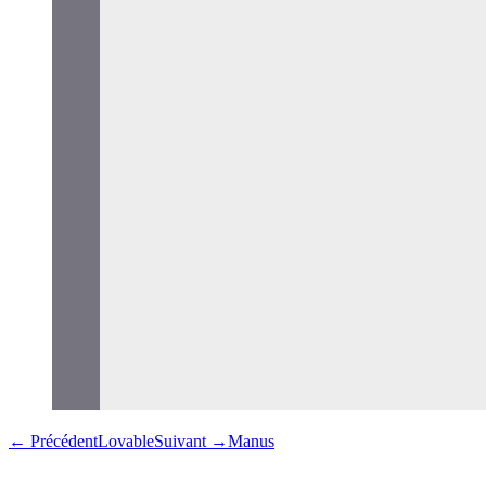
←
Précédent
Lovable
Suivant
→
Manus