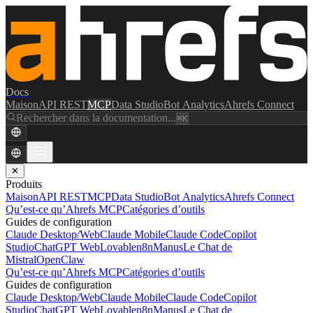
Docs
Maison
API REST
MCP
Data Studio
Bot Analytics
Ahrefs Connect
Rechercher dans la documentation...
⌘K
✕
Produits
Maison
API REST
MCP
Data Studio
Bot Analytics
Ahrefs Connect
Qu’est-ce qu’Ahrefs MCP
Catégories d’outils
Guides de configuration
Claude Desktop/Web
Claude Mobile
Claude Code
Copilot
Studio
ChatGPT Web
Lovable
n8n
Manus
Le Chat de
Mistral
OpenClaw
Qu’est-ce qu’Ahrefs MCP
Catégories d’outils
Guides de configuration
Claude Desktop/Web
Claude Mobile
Claude Code
Copilot
Studio
ChatGPT Web
Lovable
n8n
Manus
Le Chat de