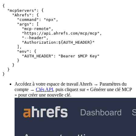
{

  "mcpServers": {

    "Ahrefs": {

      "command": "npx",

      "args": [

        "mcp-remote",

        "https://api.ahrefs.com/mcp/mcp",

        "--header",

        "Authorization:${AUTH_HEADER}"

      ],

      "env": {

        "AUTH_HEADER": "Bearer $MCP Key"

      }

    }

  }

Accédez à votre espace de travail Ahrefs → Paramètres du
compte →
Clés API
, puis cliquez sur « Générer une clé MCP
» pour créer une nouvelle clé.