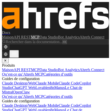
Docs
Maison
API REST
MCP
Data Studio
Bot Analytics
Ahrefs Connect
Rechercher dans la documentation...
⌘K
✕
Produits
Maison
API REST
MCP
Data Studio
Bot Analytics
Ahrefs Connect
Qu’est-ce qu’Ahrefs MCP
Catégories d’outils
Guides de configuration
Claude Desktop/Web
Claude Mobile
Claude Code
Copilot
Studio
ChatGPT Web
Lovable
n8n
Manus
Le Chat de
Mistral
OpenClaw
Qu’est-ce qu’Ahrefs MCP
Catégories d’outils
Guides de configuration
Claude Desktop/Web
Claude Mobile
Claude Code
Copilot
Studio
ChatGPT Web
Lovable
n8n
Manus
Le Chat de