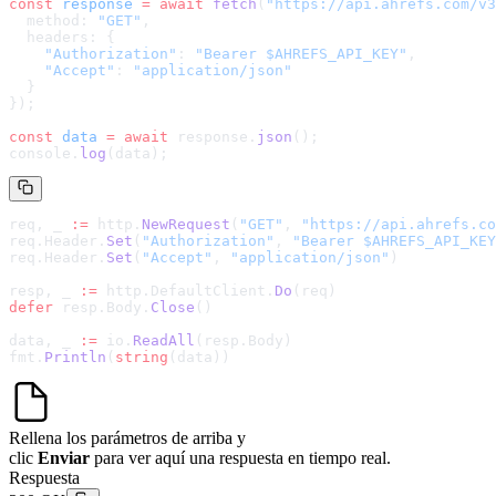
const
 response
 =
 await
 fetch
(
"
https://api.ahrefs.com/v3
  method: 
"GET"
,
  headers: {
    "Authorization"
: 
"Bearer $AHREFS_API_KEY"
,
    "Accept"
: 
"application/json"
  }
});
const
 data
 =
 await
 response.
json
();
console.
log
(data);
req, _ 
:=
 http.
NewRequest
(
"GET"
, 
"
https://api.ahrefs.co
req.Header.
Set
(
"Authorization"
, 
"Bearer $AHREFS_API_KEY
req.Header.
Set
(
"Accept"
, 
"application/json"
)
resp, _ 
:=
 http.DefaultClient.
Do
(req)
defer
 resp.Body.
Close
()
data, _ 
:=
 io.
ReadAll
(resp.Body)
fmt.
Println
(
string
(data))
Rellena los parámetros de arriba y
clic
Enviar
para ver aquí una respuesta en tiempo real.
Respuesta