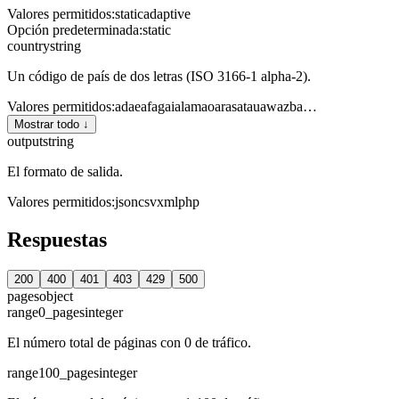
Valores permitidos
:
static
adaptive
Opción predeterminada
:
static
country
string
Un código de país de dos letras (ISO 3166-1 alpha-2).
Valores permitidos
:
ad
ae
af
ag
ai
al
am
ao
ar
as
at
au
aw
az
ba
…
Mostrar todo ↓
output
string
El formato de salida.
Valores permitidos
:
json
csv
xml
php
Respuestas
200
400
401
403
429
500
pages
object
range0_pages
integer
El número total de páginas con 0 de tráfico.
range100_pages
integer