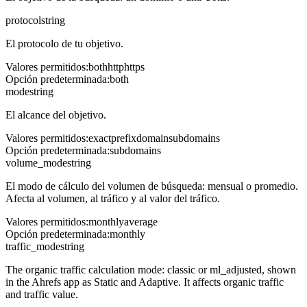
protocol
string
El protocolo de tu objetivo.
Valores permitidos
:
both
http
https
Opción predeterminada
:
both
mode
string
El alcance del objetivo.
Valores permitidos
:
exact
prefix
domain
subdomains
Opción predeterminada
:
subdomains
volume_mode
string
El modo de cálculo del volumen de búsqueda: mensual o promedio.
Afecta al volumen, al tráfico y al valor del tráfico.
Valores permitidos
:
monthly
average
Opción predeterminada
:
monthly
traffic_mode
string
The organic traffic calculation mode: classic or ml_adjusted, shown
in the Ahrefs app as Static and Adaptive. It affects organic traffic
and traffic value.