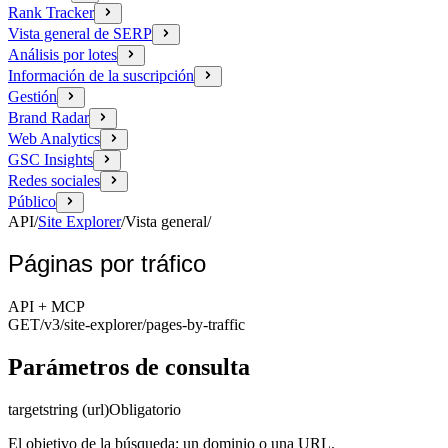
Rank Tracker
Vista general de SERP
Análisis por lotes
Información de la suscripción
Gestión
Brand Radar
Web Analytics
GSC Insights
Redes sociales
Público
API
/
Site Explorer
/
Vista general
/
Páginas por tráfico
API + MCP
GET
/v3/site-explorer
/pages-by-traffic
Parámetros de consulta
target
string (url)
Obligatorio
El objetivo de la búsqueda: un dominio o una URL.