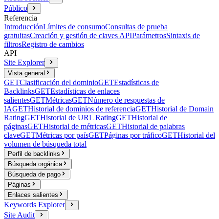
Público
Referencia
Introducción
Límites de consumo
Consultas de prueba
gratuitas
Creación y gestión de claves API
Parámetros
Sintaxis de
filtros
Registro de cambios
API
Site Explorer
Vista general
GET
Clasificación del dominio
GET
Estadísticas de
Backlinks
GET
Estadísticas de enlaces
salientes
GET
Métricas
GET
Número de respuestas de
IA
GET
Historial de dominios de referencia
GET
Historial de Domain
Rating
GET
Historial de URL Rating
GET
Historial de
páginas
GET
Historial de métricas
GET
Historial de palabras
clave
GET
Métricas por país
GET
Páginas por tráfico
GET
Historial del
volumen de búsqueda total
Perfil de backlinks
Búsqueda orgánica
Búsqueda de pago
Páginas
Enlaces salientes
Keywords Explorer
Site Audit