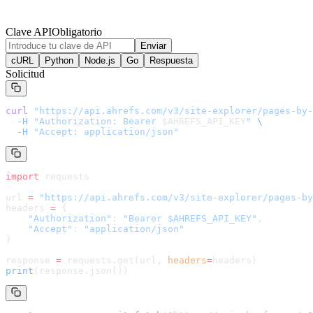
Clave API
Obligatorio
Enviar
cURL
Python
Node.js
Go
Respuesta
Solicitud
curl
 "
https://api.ahrefs.com/v3/site-explorer/pages-by-
  -H
 "Authorization: Bearer 
$AHREFS_API_KEY
"
 \
  -H
 "Accept: application/json"
import
 requests
url 
=
 "
https://api.ahrefs.com/v3/site-explorer/pages-by
headers 
=
 {
    "Authorization"
: 
"Bearer $AHREFS_API_KEY"
,
    "Accept"
: 
"application/json"
}
response 
=
 requests.get(url, 
headers
=
headers
)
print
(response.json())