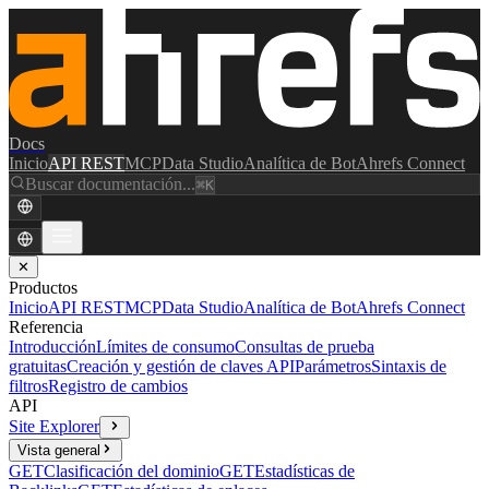
Docs
Inicio
API REST
MCP
Data Studio
Analítica de Bot
Ahrefs Connect
Buscar documentación...
⌘K
✕
Productos
Inicio
API REST
MCP
Data Studio
Analítica de Bot
Ahrefs Connect
Referencia
Introducción
Límites de consumo
Consultas de prueba
gratuitas
Creación y gestión de claves API
Parámetros
Sintaxis de
filtros
Registro de cambios
API
Site Explorer
Vista general
GET
Clasificación del dominio
GET
Estadísticas de