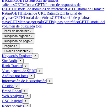
Backlinks
GET
Estadísticas de enlaces
salientes
GET
Métricas
GET
Número de respuestas de
IA
GET
Historial de dominios de referencia
GET
Historial de Domain
Rating
GET
Historial de URL Rating
GET
Historial de
páginas
GET
Historial de métricas
GET
Historial de palabras
clave
GET
Métricas por país
GET
Páginas por tráfico
GET
Historial del
volumen de búsqueda total
Perfil de backlinks
Búsqueda orgánica
Búsqueda de pago
Páginas
Enlaces salientes
Keywords Explorer
Site Audit
Rank Tracker
Vista general de SERP
Análisis por lotes
Información de la suscripción
Gestión
Brand Radar
Web Analytics
GSC Insights
Redes sociales