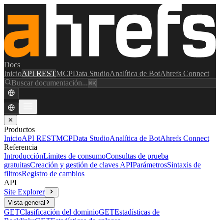
Docs
Inicio
API REST
MCP
Data Studio
Analítica de Bot
Ahrefs Connect
Buscar documentación...
⌘K
✕
Productos
Inicio
API REST
MCP
Data Studio
Analítica de Bot
Ahrefs Connect
Referencia
Introducción
Límites de consumo
Consultas de prueba
gratuitas
Creación y gestión de claves API
Parámetros
Sintaxis de
filtros
Registro de cambios
API
Site Explorer
Vista general
GET
Clasificación del dominio
GET
Estadísticas de