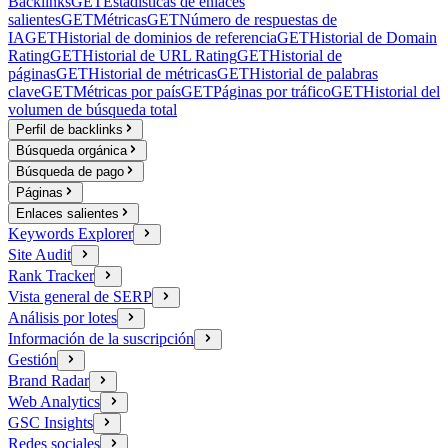
Backlinks
GET
Estadísticas de enlaces
salientes
GET
Métricas
GET
Número de respuestas de
IA
GET
Historial de dominios de referencia
GET
Historial de Domain
Rating
GET
Historial de URL Rating
GET
Historial de
páginas
GET
Historial de métricas
GET
Historial de palabras
clave
GET
Métricas por país
GET
Páginas por tráfico
GET
Historial del
volumen de búsqueda total
Perfil de backlinks
Búsqueda orgánica
Búsqueda de pago
Páginas
Enlaces salientes
Keywords Explorer
Site Audit
Rank Tracker
Vista general de SERP
Análisis por lotes
Información de la suscripción
Gestión
Brand Radar
Web Analytics
GSC Insights
Redes sociales