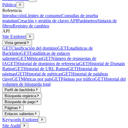
Público
Referencia
Introducción
Límites de consumo
Consultas de prueba
gratuitas
Creación y gestión de claves API
Parámetros
Sintaxis de
filtros
Registro de cambios
API
Site Explorer
Vista general
GET
Clasificación del dominio
GET
Estadísticas de
Backlinks
GET
Estadísticas de enlaces
salientes
GET
Métricas
GET
Número de respuestas de
IA
GET
Historial de dominios de referencia
GET
Historial de Domain
Rating
GET
Historial de URL Rating
GET
Historial de
páginas
GET
Historial de métricas
GET
Historial de palabras
clave
GET
Métricas por país
GET
Páginas por tráfico
GET
Historial del
volumen de búsqueda total
Perfil de backlinks
Búsqueda orgánica
Búsqueda de pago
Páginas
Enlaces salientes
Keywords Explorer
Site Audit