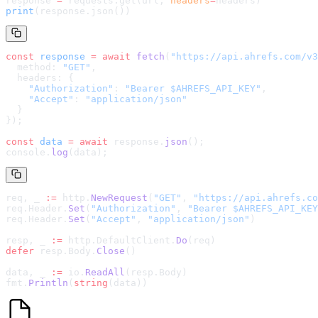
response 
=
 requests.get(url, 
headers
=
headers
)
print
(response.json())
const
 response
 =
 await
 fetch
(
"
https://api.ahrefs.com/v3
  method: 
"GET"
,
  headers: {
    "Authorization"
: 
"Bearer $AHREFS_API_KEY"
,
    "Accept"
: 
"application/json"
  }
});
const
 data
 =
 await
 response.
json
();
console.
log
(data);
req, _ 
:=
 http.
NewRequest
(
"GET"
, 
"
https://api.ahrefs.co
req.Header.
Set
(
"Authorization"
, 
"Bearer $AHREFS_API_KEY
req.Header.
Set
(
"Accept"
, 
"application/json"
)
resp, _ 
:=
 http.DefaultClient.
Do
(req)
defer
 resp.Body.
Close
()
data, _ 
:=
 io.
ReadAll
(resp.Body)
fmt.
Println
(
string
(data))