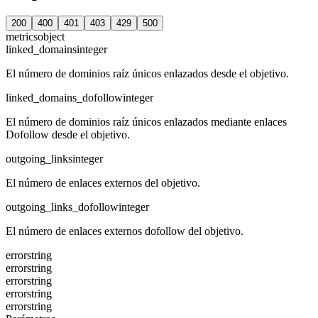
200
400
401
403
429
500
metrics
object
linked_domains
integer
El número de dominios raíz únicos enlazados desde el objetivo.
linked_domains_dofollow
integer
El número de dominios raíz únicos enlazados mediante enlaces
Dofollow desde el objetivo.
outgoing_links
integer
El número de enlaces externos del objetivo.
outgoing_links_dofollow
integer
El número de enlaces externos dofollow del objetivo.
error
string
error
string
error
string
error
string
error
string