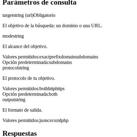
Parámetros de consulta
target
string (url)
Obligatorio
El objetivo de la búsqueda: un dominio o una URL.
mode
string
El alcance del objetivo.
Valores permitidos
:
exact
prefix
domain
subdomains
Opción predeterminada
:
subdomains
protocol
string
El protocolo de tu objetivo.
Valores permitidos
:
both
http
https
Opción predeterminada
:
both
output
string
El formato de salida.
Valores permitidos
:
json
csv
xml
php
Respuestas