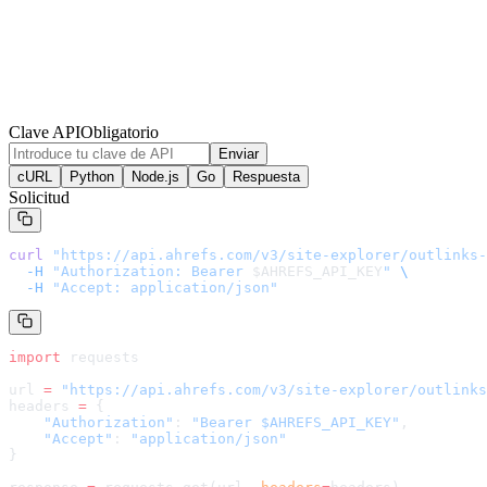
Clave API
Obligatorio
Enviar
cURL
Python
Node.js
Go
Respuesta
Solicitud
curl
 "
https://api.ahrefs.com/v3/site-explorer/outlinks-
  -H
 "Authorization: Bearer 
$AHREFS_API_KEY
"
 \
  -H
 "Accept: application/json"
import
 requests
url 
=
 "
https://api.ahrefs.com/v3/site-explorer/outlinks
headers 
=
 {
    "Authorization"
: 
"Bearer $AHREFS_API_KEY"
,
    "Accept"
: 
"application/json"
}