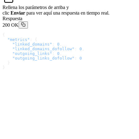
Rellena los parámetros de arriba y
clic
Enviar
para ver aquí una respuesta en tiempo real.
Respuesta
200 OK
{
  "metrics"
: {
    "linked_domains"
: 
0
,
    "linked_domains_dofollow"
: 
0
,
    "outgoing_links"
: 
0
,
    "outgoing_links_dofollow"
: 
0
  }
}