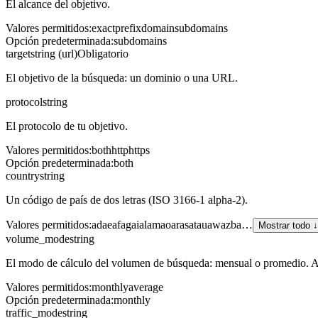
El alcance del objetivo.
Valores permitidos
:
exact
prefix
domain
subdomains
Opción predeterminada
:
subdomains
target
string (url)
Obligatorio
El objetivo de la búsqueda: un dominio o una URL.
protocol
string
El protocolo de tu objetivo.
Valores permitidos
:
both
http
https
Opción predeterminada
:
both
country
string
Un código de país de dos letras (ISO 3166-1 alpha-2).
Valores permitidos
:
ad
ae
af
ag
ai
al
am
ao
ar
as
at
au
aw
az
ba
…
Mostrar todo ↓
volume_mode
string
El modo de cálculo del volumen de búsqueda: mensual o promedio. Afect
Valores permitidos
:
monthly
average
Opción predeterminada
:
monthly
traffic_mode
string