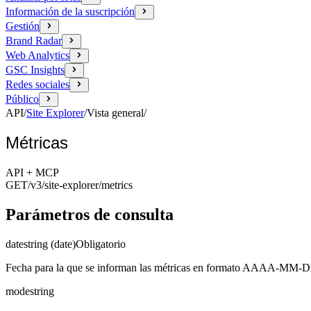
Información de la suscripción
Gestión
Brand Radar
Web Analytics
GSC Insights
Redes sociales
Público
API
/
Site Explorer
/
Vista general
/
Métricas
API + MCP
GET
/v3/site-explorer
/metrics
Parámetros de consulta
date
string (date)
Obligatorio
Fecha para la que se informan las métricas en formato AAAA-MM-
mode
string