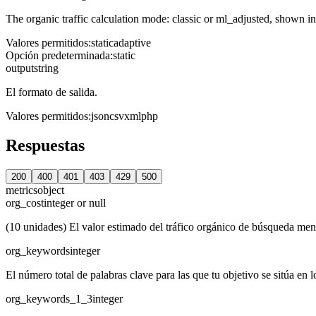
The organic traffic calculation mode: classic or ml_adjusted, shown in t
Valores permitidos
:
static
adaptive
Opción predeterminada
:
static
output
string
El formato de salida.
Valores permitidos
:
json
csv
xml
php
Respuestas
200
400
401
403
429
500
metrics
object
org_cost
integer or null
(10 unidades) El valor estimado del tráfico orgánico de búsqueda men
org_keywords
integer
El número total de palabras clave para las que tu objetivo se sitúa en
org_keywords_1_3
integer