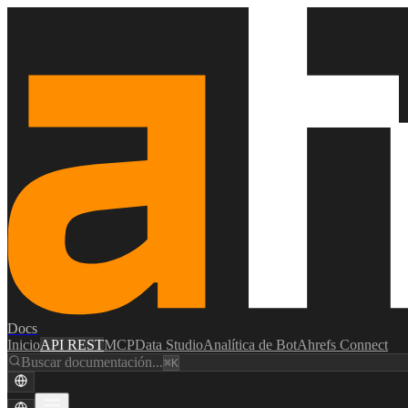
Docs
Inicio
API REST
MCP
Data Studio
Analítica de Bot
Ahrefs Connect
Buscar documentación...
⌘K