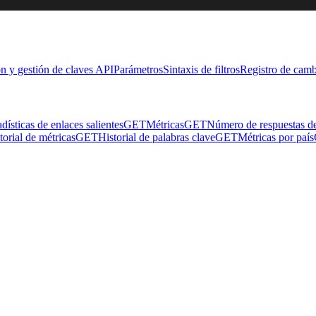
n y gestión de claves API
Parámetros
Sintaxis de filtros
Registro de camb
adísticas de enlaces salientes
GET
Métricas
GET
Número de respuestas d
torial de métricas
GET
Historial de palabras clave
GET
Métricas por país