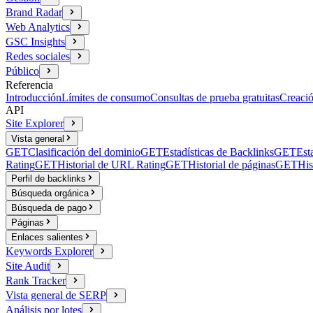
Brand Radar
Web Analytics
GSC Insights
Redes sociales
Público
Referencia
Introducción
Límites de consumo
Consultas de prueba gratuitas
Creació
API
Site Explorer
Vista general
GET
Clasificación del dominio
GET
Estadísticas de Backlinks
GET
Est
Rating
GET
Historial de URL Rating
GET
Historial de páginas
GET
His
Perfil de backlinks
Búsqueda orgánica
Búsqueda de pago
Páginas
Enlaces salientes
Keywords Explorer
Site Audit
Rank Tracker
Vista general de SERP
Análisis por lotes