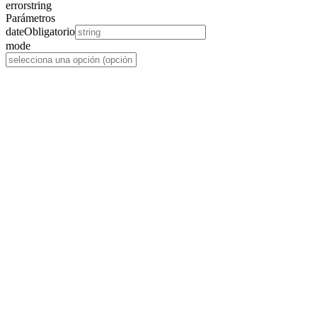
error
string
Parámetros
date
Obligatorio
mode