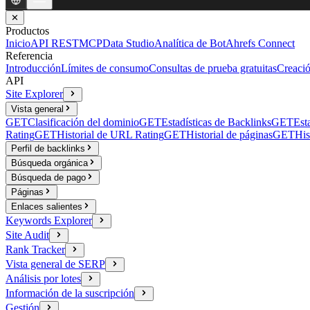
✕
Productos
Inicio
API REST
MCP
Data Studio
Analítica de Bot
Ahrefs Connect
Referencia
Introducción
Límites de consumo
Consultas de prueba gratuitas
Creació
API
Site Explorer
Vista general
GET
Clasificación del dominio
GET
Estadísticas de Backlinks
GET
Est
Rating
GET
Historial de URL Rating
GET
Historial de páginas
GET
His
Perfil de backlinks
Búsqueda orgánica
Búsqueda de pago
Páginas
Enlaces salientes
Keywords Explorer
Site Audit
Rank Tracker
Vista general de SERP
Análisis por lotes
Información de la suscripción
Gestión