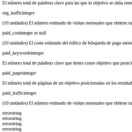
El número total de palabras clave para las que tu objetivo se sitúa ent
org_traffic
integer
(10 unidades) El número estimado de visitas mensuales que obtiene tu
paid_cost
integer or null
(10 unidades) El coste estimado del tráfico de búsqueda de pago mens
paid_keywords
integer
El número total de palabras clave que tienes como objetivo que posici
paid_pages
integer
El número total de páginas de un objetivo posicionadas en los resulta
paid_traffic
integer
(10 unidades) El número estimado de visitas mensuales que obtiene tu
error
string
error
string
error
string
error
string