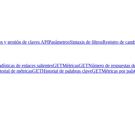
n y gestión de claves API
Parámetros
Sintaxis de filtros
Registro de camb
adísticas de enlaces salientes
GET
Métricas
GET
Número de respuestas d
torial de métricas
GET
Historial de palabras clave
GET
Métricas por país