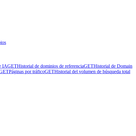
ios
e IA
GET
Historial de dominios de referencia
GET
Historial de Domain
GET
Páginas por tráfico
GET
Historial del volumen de búsqueda total