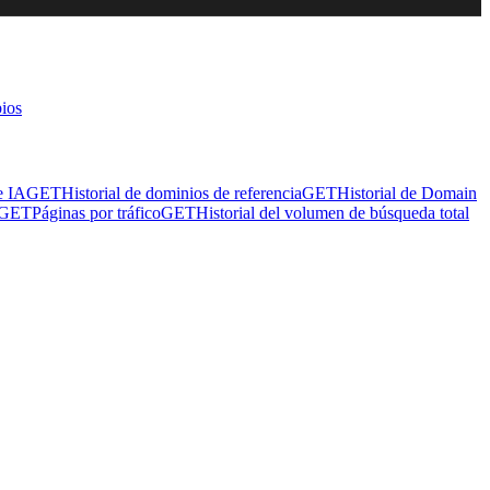
ios
e IA
GET
Historial de dominios de referencia
GET
Historial de Domain
GET
Páginas por tráfico
GET
Historial del volumen de búsqueda total