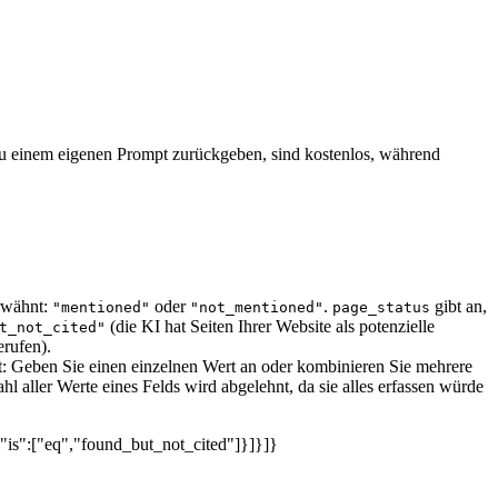
 zu einem eigenen Prompt zurückgeben, sind kostenlos, während
erwähnt:
oder
.
gibt an,
"mentioned"
"not_mentioned"
page_status
(die KI hat Seiten Ihrer Website als potenzielle
t_not_cited"
erufen).
itt: Geben Sie einen einzelnen Wert an oder kombinieren Sie mehrere
l aller Werte eines Felds wird abgelehnt, da sie alles erfassen würde
,"is":["eq","found_but_not_cited"]}]}]}