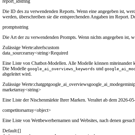
report_id
string
Die ID des zu verwendenden Reports. Wenn eine angegeben ist, wer
werden, überschreiben sie die entsprechenden Angaben im Report. Du
prompts
string
Die Art der zu verwendenden Prompts. Wenn nichts angegeben ist, w
Zulässige Werte
:
ahrefs
custom
data_source
array<string>
Required
Eine Liste von Chatbot-Modellen. Alle Modelle können miteinander
Die Modelle
und
google_ai_overviews_keywords
google_ai_mo
abgeleitet wird.
Zulässige Werte
:
chatgpt
google_ai_overviews
google_ai_mode
gemini
market
array<string>
Eine Liste der Nischenmärkte Ihrer Marken. Veraltet ab dem 2026-0
competitors
array<object>
Eine Liste von Wettbewerbernamen und Websites, nach denen gesucht
Default:
[]