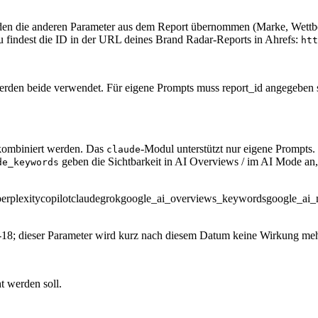
den die anderen Parameter aus dem Report übernommen (Marke, Wettbew
 findest die ID in der URL deines Brand Radar-Reports in Ahrefs:
htt
erden beide verwendet. Für eigene Prompts muss report_id angegeben 
 kombiniert werden. Das
-Modul unterstützt nur eigene Prompts.
claude
geben die Sichtbarkeit in AI Overviews / im AI Mode an
de_keywords
perplexity
copilot
claude
grok
google_ai_overviews_keywords
google_ai
5-18; dieser Parameter wird kurz nach diesem Datum keine Wirkung me
 werden soll.