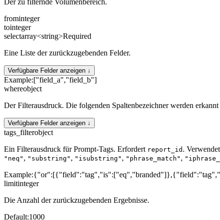
Der zu filternde Volumenbereich.
from
integer
to
integer
select
array<string>
Required
Eine Liste der zurückzugebenden Felder.
Verfügbare Felder anzeigen ↓
Example:
["field_a","field_b"]
where
object
Der Filterausdruck. Die folgenden Spaltenbezeichner werden erkannt
Verfügbare Felder anzeigen ↓
tags_filter
object
Ein Filterausdruck für Prompt-Tags. Erfordert
. Verwendet
report_id
,
,
,
,
"neq"
"substring"
"isubstring"
"phrase_match"
"iphrase_
Example:
{"or":[{"field":"tag","is":["eq","branded"]},{"field":"tag",
limit
integer
Die Anzahl der zurückzugebenden Ergebnisse.
Default:
1000