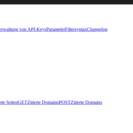
Verwaltung von API-Keys
Parameter
Filtersyntax
Changelog
erte Seiten
GET
Zitierte Domains
POST
Zitierte Domains