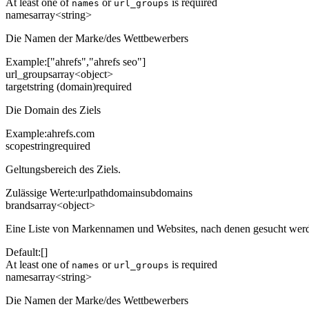
At least one of
or
is required
names
url_groups
names
array<string>
Die Namen der Marke/des Wettbewerbers
Example:
["ahrefs","ahrefs seo"]
url_groups
array<object>
target
string (domain)
required
Die Domain des Ziels
Example:
ahrefs.com
scope
string
required
Geltungsbereich des Ziels.
Zulässige Werte
:
url
path
domain
subdomains
brands
array<object>
Eine Liste von Markennamen und Websites, nach denen gesucht werd
Default:
[]
At least one of
or
is required
names
url_groups
names
array<string>
Die Namen der Marke/des Wettbewerbers