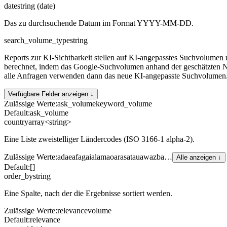
date
string (date)
Das zu durchsuchende Datum im Format YYYY-MM-DD.
search_volume_type
string
Reports zur KI-Sichtbarkeit stellen auf KI-angepasstes Suchvolumen
berechnet, indem das Google-Suchvolumen anhand der geschätzten Nut
alle Anfragen verwenden dann das neue KI-angepasste Suchvolumen
Verfügbare Felder anzeigen ↓
Zulässige Werte
:
ask_volume
keyword_volume
Default:
ask_volume
country
array<string>
Eine Liste zweistelliger Ländercodes (ISO 3166-1 alpha-2).
Zulässige Werte
:
ad
ae
af
ag
ai
al
am
ao
ar
as
at
au
aw
az
ba
…
Alle anzeigen ↓
Default:
[]
order_by
string
Eine Spalte, nach der die Ergebnisse sortiert werden.
Zulässige Werte
:
relevance
volume
Default:
relevance