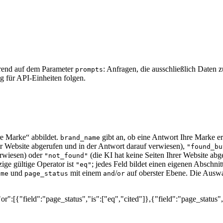
erend auf dem Parameter
: Anfragen, die ausschließlich Daten
prompts
g für API-Einheiten folgen.
hre Marke“ abbildet.
gibt an, ob eine Antwort Ihre Marke 
brand_name
er Website abgerufen und in der Antwort darauf verwiesen),
"found_bu
erwiesen) oder
(die KI hat keine Seiten Ihrer Website abg
"not_found"
ige gültige Operator ist
; jedes Feld bildet einen eigenen Abschn
"eq"
und
mit einem
/
auf oberster Ebene. Die Auswah
ame
page_status
and
or
r":[{"field":"page_status","is":["eq","cited"]},{"field":"page_status"