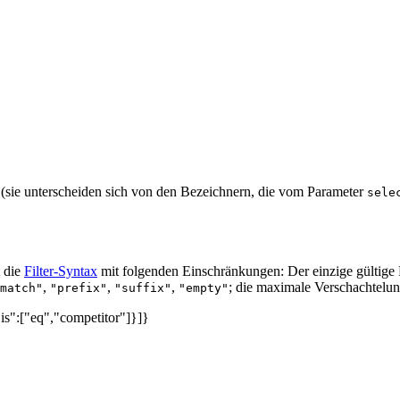
 (sie unterscheiden sich von den Bezeichnern, die vom Parameter
sele
 die
Filter-Syntax
mit folgenden Einschränkungen: Der einzige gültige
,
,
,
; die maximale Verschachtelun
match"
"prefix"
"suffix"
"empty"
"is":["eq","competitor"]}]}