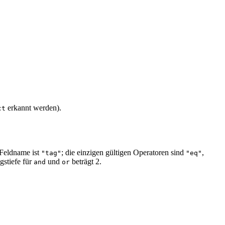
erkannt werden).
ct
 Feldname ist
; die einzigen gültigen Operatoren sind
,
"tag"
"eq"
gstiefe für
und
beträgt 2.
and
or