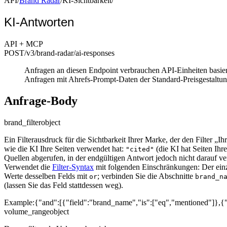
API
/
Brand Radar
/
KI-Sichtbarkeit
/
KI-Antworten
API + MCP
POST
/v3/brand-radar
/ai-responses
Anfragen an diesen Endpoint verbrauchen API-Einheiten basi
Anfragen mit Ahrefs-Prompt-Daten der Standard-Preisgestaltun
Anfrage-Body
brand_filter
object
Ein Filterausdruck für die Sichtbarkeit Ihrer Marke, der den Filter „I
wie die KI Ihre Seiten verwendet hat:
(die KI hat Seiten Ihr
"cited"
Quellen abgerufen, in der endgültigen Antwort jedoch nicht darauf v
Verwendet die
Filter-Syntax
mit folgenden Einschränkungen: Der einz
Werte desselben Felds mit
; verbinden Sie die Abschnitte
or
brand_n
(lassen Sie das Feld stattdessen weg).
Example:
{"and":[{"field":"brand_name","is":["eq","mentioned"]},{"o
volume_range
object