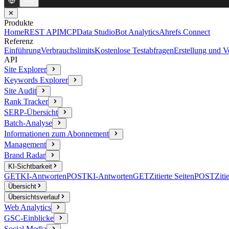
✕
Produkte
Home
REST API
MCP
Data Studio
Bot Analytics
Ahrefs Connect
Referenz
Einführung
Verbrauchslimits
Kostenlose Testabfragen
Erstellung und 
API
Site Explorer
Keywords Explorer
Site Audit
Rank Tracker
SERP-Übersicht
Batch-Analyse
Informationen zum Abonnement
Management
Brand Radar
KI-Sichtbarkeit
GET
KI-Antworten
POST
KI-Antworten
GET
Zitierte Seiten
POST
Ziti
Übersicht
Übersichtsverlauf
Web Analytics
GSC-Einblicke
Social Media