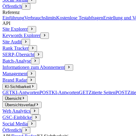
Öffentlich
Referenz
Einführung
Verbrauchslimits
Kostenlose Testabfragen
Erstellung und 
API
Site Explorer
Keywords Explorer
Site Audit
Rank Tracker
SERP-Übersicht
Batch-Analyse
Informationen zum Abonnement
Management
Brand Radar
KI-Sichtbarkeit
GET
KI-Antworten
POST
KI-Antworten
GET
Zitierte Seiten
POST
Ziti
Übersicht
Übersichtsverlauf
Web Analytics
GSC-Einblicke
Social Media
Öffentlich