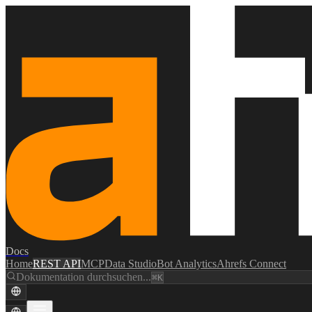
Docs
Home
REST API
MCP
Data Studio
Bot Analytics
Ahrefs Connect
Dokumentation durchsuchen...
⌘K