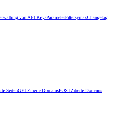
Verwaltung von API-Keys
Parameter
Filtersyntax
Changelog
erte Seiten
GET
Zitierte Domains
POST
Zitierte Domains