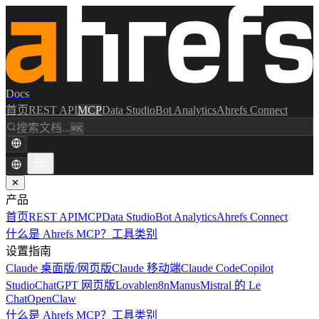
Docs
首页
REST API
MCP
Data Studio
Bot Analytics
Ahrefs Connect
搜索文档...
⌘K
✕
产品
首页
REST API
MCP
Data Studio
Bot Analytics
Ahrefs Connect
什么是 Ahrefs MCP？
工具类别
设置指南
Claude 桌面版/网页版
Claude 移动端
Claude Code
Copilot
Studio
ChatGPT 网页版
Lovable
n8n
Manus
Mistral 的 Le
Chat
OpenClaw
什么是 Ahrefs MCP？
工具类别