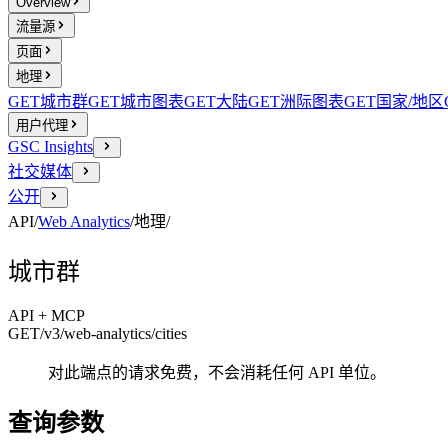
Overview
流量源
页面
地理
GET
城市群
GET
城市图表
GET
大陆
GET
洲际图表
GET
国家/地区
用户代理
GSC Insights
社交媒体
公开
API
/
Web Analytics
/
地理
/
城市群
API + MCP
GET
/v3/web-analytics
/cities
对此端点的请求免费，不会消耗任何 API 单位。
查询参数