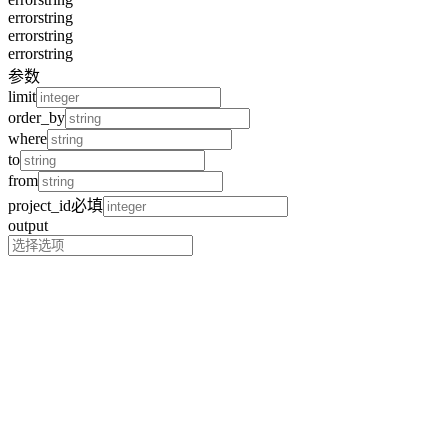
error
string
error
string
error
string
参数
limit
order_by
where
to
from
project_id
必填
output