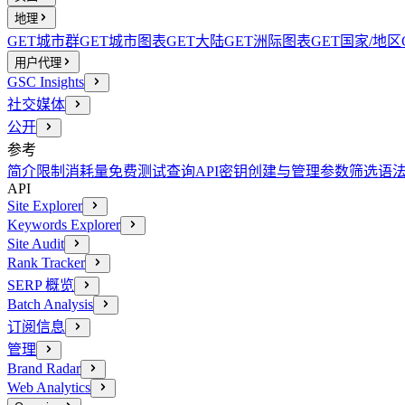
地理
GET
城市群
GET
城市图表
GET
大陆
GET
洲际图表
GET
国家/地区
用户代理
GSC Insights
社交媒体
公开
参考
简介
限制消耗量
免费测试查询
API密钥创建与管理
参数
筛选语
API
Site Explorer
Keywords Explorer
Site Audit
Rank Tracker
SERP 概览
Batch Analysis
订阅信息
管理
Brand Radar
Web Analytics