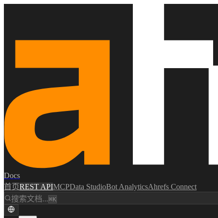
Docs
首页
REST API
MCP
Data Studio
Bot Analytics
Ahrefs Connect
搜索文档...
⌘K