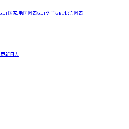
GET
国家/地区图表
GET
语言
GET
语言图表
法
更新日志