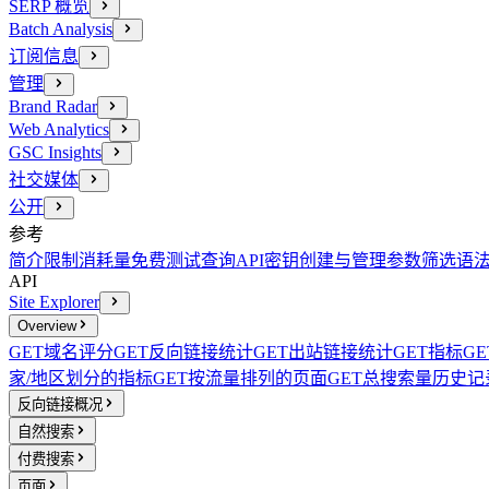
SERP 概览
Batch Analysis
订阅信息
管理
Brand Radar
Web Analytics
GSC Insights
社交媒体
公开
参考
简介
限制消耗量
免费测试查询
API密钥创建与管理
参数
筛选语
API
Site Explorer
Overview
GET
域名评分
GET
反向链接统计
GET
出站链接统计
GET
指标
GE
家/地区划分的指标
GET
按流量排列的页面
GET
总搜索量历史记
反向链接概况
自然搜索
付费搜索
页面