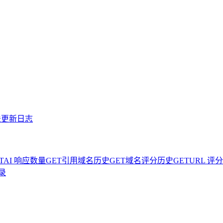
法
更新日志
T
AI 响应数量
GET
引用域名历史
GET
域名评分历史
GET
URL 评
录