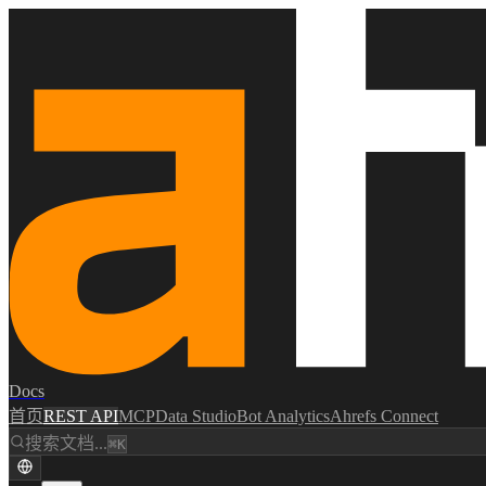
Docs
首页
REST API
MCP
Data Studio
Bot Analytics
Ahrefs Connect
搜索文档...
⌘K