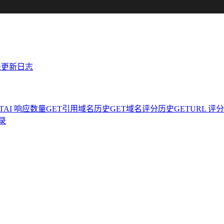
法
更新日志
T
AI 响应数量
GET
引用域名历史
GET
域名评分历史
GET
URL 评
录