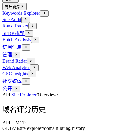
导出链接
Keywords Explorer
Site Audit
Rank Tracker
SERP 概览
Batch Analysis
订阅信息
管理
Brand Radar
Web Analytics
GSC Insights
社交媒体
公开
API
/
Site Explorer
/
Overview
/
域名评分历史
API + MCP
GET
/v3/site-explorer
/domain-rating-history