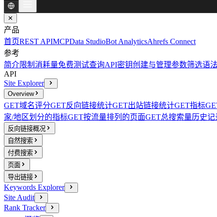
✕
产品
首页
REST API
MCP
Data Studio
Bot Analytics
Ahrefs Connect
参考
简介
限制消耗量
免费测试查询
API密钥创建与管理
参数
筛选语
API
Site Explorer
Overview
GET
域名评分
GET
反向链接统计
GET
出站链接统计
GET
指标
GE
家/地区划分的指标
GET
按流量排列的页面
GET
总搜索量历史记
反向链接概况
自然搜索
付费搜索
页面
导出链接
Keywords Explorer
Site Audit
Rank Tracker