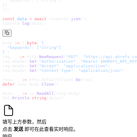
  "keywords": ["string"]

}
)
});
const
 data
 =
 await
 response.
json
();
console.
log
(data);
body 
:=
 []
byte
(
`
{

  "keywords": ["string"]

}
`
)
req, _ 
:=
 http.
NewRequest
(
"PUT"
, 
"
https://api.ahrefs.co
req.Header.
Set
(
"Authorization"
, 
"Bearer $AHREFS_API_KEY
req.Header.
Set
(
"Accept"
, 
"application/json"
)
req.Header.
Set
(
"Content-Type"
, 
"application/json"
)
resp, _ 
:=
 http.DefaultClient.
Do
(req)
defer
 resp.Body.
Close
()
data, _ 
:=
 io.
ReadAll
(resp.Body)
fmt.
Println
(
string
(data))
填写上方参数，然后
点击
发送
即可在此查看实时响应。
响应