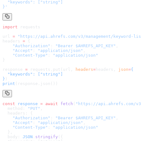
  "keywords": ["string"]

}
'
import
 requests
url 
=
 "
https://api.ahrefs.com/v3/management/keyword-lis
headers 
=
 {
    "Authorization"
: 
"Bearer $AHREFS_API_KEY"
,
    "Accept"
: 
"application/json"
,
    "Content-Type"
: 
"application/json"
}
response 
=
 requests.put(url, 
headers
=
headers
, 
json
=
{

  "keywords": ["string"]

}
)
print
(response.json())
const
 response
 =
 await
 fetch
(
"
https://api.ahrefs.com/v3
  method: 
"PUT"
,
  headers: {
    "Authorization"
: 
"Bearer $AHREFS_API_KEY"
,
    "Accept"
: 
"application/json"
,
    "Content-Type"
: 
"application/json"
  },
  body: 
JSON
.
stringify
(
{
