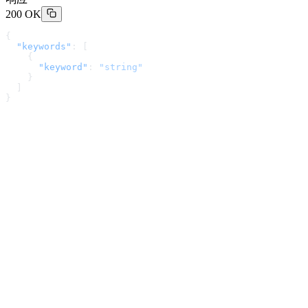
200 OK
{
  "keywords"
: [
    {
      "keyword"
: 
"string"
    }
  ]
}