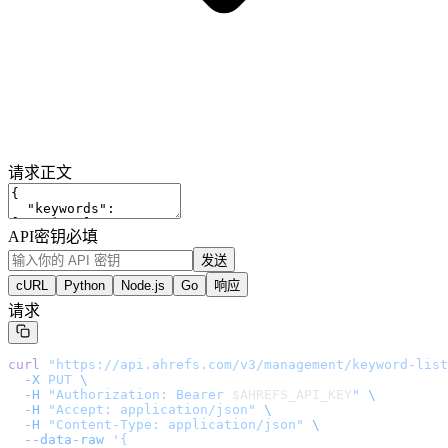
请求正文
API密钥
必填
发送
cURL
Python
Node.js
Go
响应
请求
curl
 "
https://api.ahrefs.com/v3/management/keyword-list
  -X
 PUT
 \
  -H
 "Authorization: Bearer 
$AHREFS_API_KEY
"
 \
  -H
 "Accept: application/json"
 \
  -H
 "Content-Type: application/json"
 \
  --data-raw
 '
{
