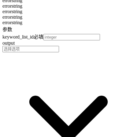
error
string
error
string
error
string
error
string
error
string
参数
keyword_list_id
必填
output