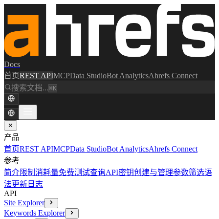
Docs
首页
REST API
MCP
Data Studio
Bot Analytics
Ahrefs Connect
搜索文档...
⌘K
✕
产品
首页
REST API
MCP
Data Studio
Bot Analytics
Ahrefs Connect
参考
简介
限制消耗量
免费测试查询
API密钥创建与管理
参数
筛选语
法
更新日志
API
Site Explorer
Keywords Explorer