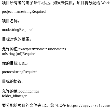
项目所有者的电子邮件地址。如果未提供，项目将分配给 Worksp
project_name
string
Required
项目名称。
mode
string
Required
目标对象的范围。
允许的值
:
exact
prefix
domain
subdomains
url
string (url)
Required
你的目标 URL。
protocol
string
Required
目标的协议。
允许的值
:
both
http
https
folder_id
integer
要分配给项目的文件夹 ID。您可以在
https://app.ahrefs.co