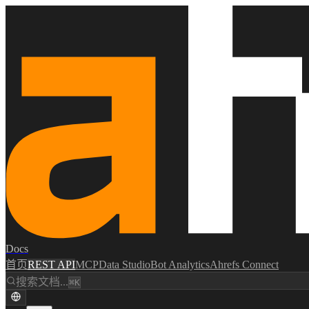
Docs
首页
REST API
MCP
Data Studio
Bot Analytics
Ahrefs Connect
搜索文档...
⌘K