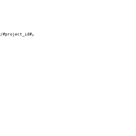
。
w/#project_id#