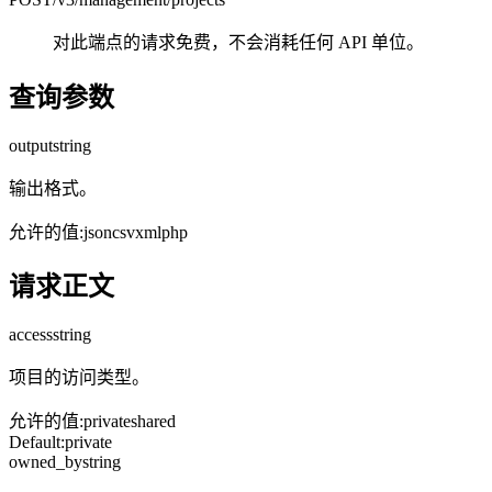
对此端点的请求免费，不会消耗任何 API 单位。
查询参数
output
string
输出格式。
允许的值
:
json
csv
xml
php
请求正文
access
string
项目的访问类型。
允许的值
:
private
shared
Default:
private
owned_by
string