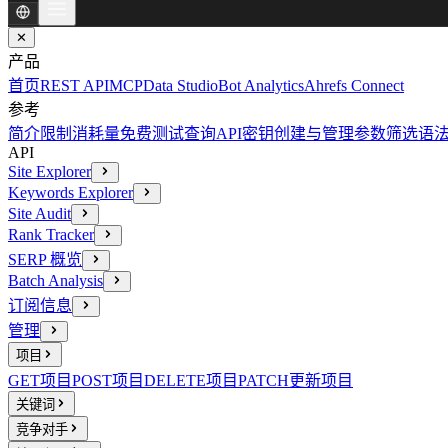
✕
产品
首页
REST API
MCP
Data Studio
Bot Analytics
Ahrefs Connect
参考
简介
限制消耗量
免费测试查询
API密钥创建与管理
参数
筛选语
API
Site Explorer
Keywords Explorer
Site Audit
Rank Tracker
SERP 概览
Batch Analysis
订阅信息
管理
项目
GET
项目
POST
项目
DELETE
项目
PATCH
更新项目
关键词
竞争对手