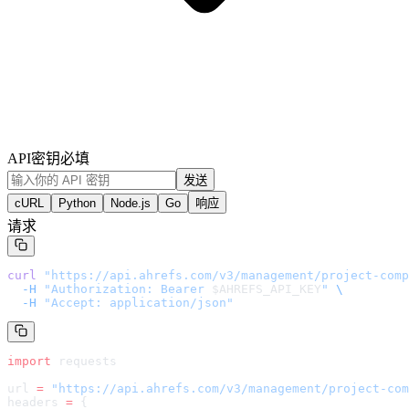
API密钥
必填
发送
cURL
Python
Node.js
Go
响应
请求
curl
 "
https://api.ahrefs.com/v3/management/project-comp
  -H
 "Authorization: Bearer 
$AHREFS_API_KEY
"
 \
  -H
 "Accept: application/json"
import
 requests
url 
=
 "
https://api.ahrefs.com/v3/management/project-com
headers 
=
 {