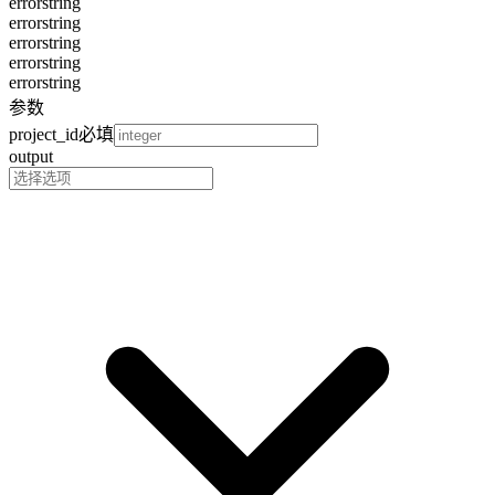
error
string
error
string
error
string
error
string
error
string
参数
project_id
必填
output