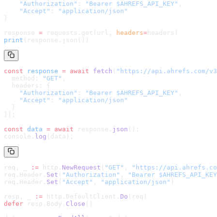
    "Authorization"
: 
"Bearer $AHREFS_API_KEY"
,
    "Accept"
: 
"application/json"
}
response 
=
 requests.get(url, 
headers
=
headers
)
print
(response.json())
const
 response
 =
 await
 fetch
(
"
https://api.ahrefs.com/v3
  method: 
"GET"
,
  headers: {
    "Authorization"
: 
"Bearer $AHREFS_API_KEY"
,
    "Accept"
: 
"application/json"
  }
});
const
 data
 =
 await
 response.
json
();
console.
log
(data);
req, _ 
:=
 http.
NewRequest
(
"GET"
, 
"
https://api.ahrefs.co
req.Header.
Set
(
"Authorization"
, 
"Bearer $AHREFS_API_KEY
req.Header.
Set
(
"Accept"
, 
"application/json"
)
resp, _ 
:=
 http.DefaultClient.
Do
(req)
defer
 resp.Body.
Close
()