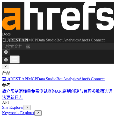
Docs
首页
REST API
MCP
Data Studio
Bot Analytics
Ahrefs Connect
搜索文档...
⌘K
✕
产品
首页
REST API
MCP
Data Studio
Bot Analytics
Ahrefs Connect
参考
简介
限制消耗量
免费测试查询
API密钥创建与管理
参数
筛选语
法
更新日志
API
Site Explorer
Keywords Explorer