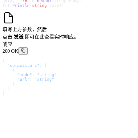
data, _ 
:=
 io.
ReadAll
(resp.Body)
fmt.
Println
(
string
(data))
填写上方参数，然后
点击
发送
即可在此查看实时响应。
响应
200 OK
{
  "competitors"
: [
    {
      "mode"
: 
"string"
,
      "url"
: 
"string"
    }
  ]
}