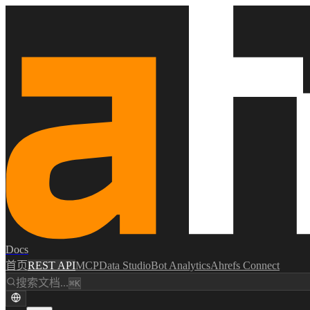
Docs
首页
REST API
MCP
Data Studio
Bot Analytics
Ahrefs Connect
搜索文档...
⌘K