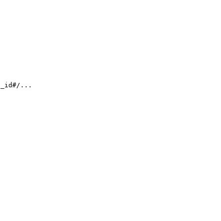
t_id#/...