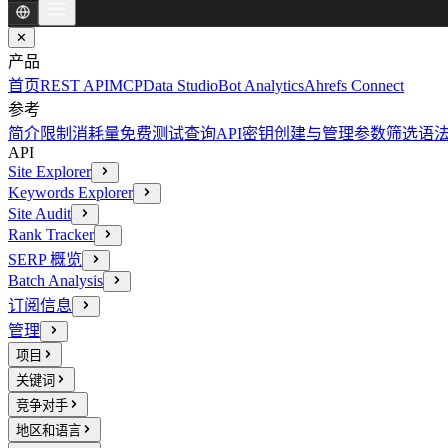
✕
产品
首页
REST API
MCP
Data Studio
Bot Analytics
Ahrefs Connect
参考
简介
限制消耗量
免费测试查询
API密钥创建与管理
参数
筛选语
API
Site Explorer
Keywords Explorer
Site Audit
Rank Tracker
SERP 概览
Batch Analysis
订阅信息
管理
项目
关键词
竞争对手
地区和语言