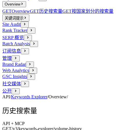
Overview
GET
Overview
GET
历史搜索量
GET
按国家划分的搜索量
关键词提示
Site Audit
Rank Tracker
SERP 概览
Batch Analysis
订阅信息
管理
Brand Radar
Web Analytics
GSC Insights
社交媒体
公开
API
/
Keywords Explorer
/
Overview
/
历史搜索量
API + MCP
GET
/v3/keywords-explorer
/volume-history