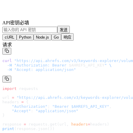
API密钥
必填
发送
cURL
Python
Node.js
Go
响应
请求
curl
 "
https://api.ahrefs.com/v3/keywords-explorer/volum
  -H
 "Authorization: Bearer 
$AHREFS_API_KEY
"
 \
  -H
 "Accept: application/json"
import
 requests
url 
=
 "
https://api.ahrefs.com/v3/keywords-explorer/volu
headers 
=
 {
    "Authorization"
: 
"Bearer $AHREFS_API_KEY"
,
    "Accept"
: 
"application/json"
}
response 
=
 requests.get(url, 
headers
=
headers
)
print
(response.json())