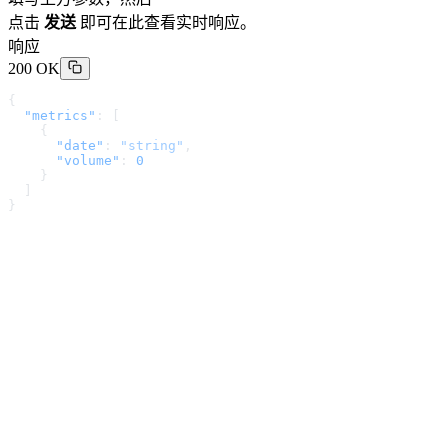
点击
发送
即可在此查看实时响应。
响应
200 OK
{
  "metrics"
: [
    {
      "date"
: 
"string"
,
      "volume"
: 
0
    }
  ]
}