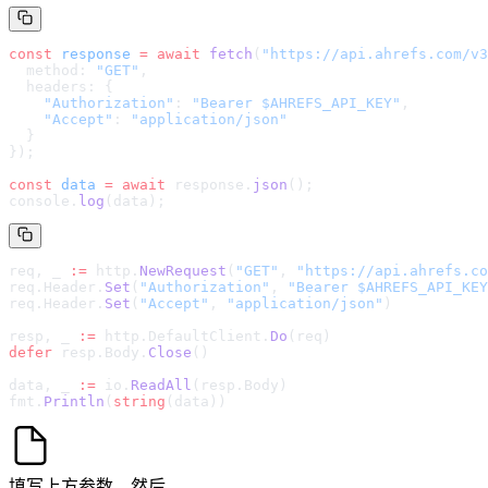
const
 response
 =
 await
 fetch
(
"
https://api.ahrefs.com/v3
  method: 
"GET"
,
  headers: {
    "Authorization"
: 
"Bearer $AHREFS_API_KEY"
,
    "Accept"
: 
"application/json"
  }
});
const
 data
 =
 await
 response.
json
();
console.
log
(data);
req, _ 
:=
 http.
NewRequest
(
"GET"
, 
"
https://api.ahrefs.co
req.Header.
Set
(
"Authorization"
, 
"Bearer $AHREFS_API_KEY
req.Header.
Set
(
"Accept"
, 
"application/json"
)
resp, _ 
:=
 http.DefaultClient.
Do
(req)
defer
 resp.Body.
Close
()
data, _ 
:=
 io.
ReadAll
(resp.Body)
fmt.
Println
(
string
(data))
填写上方参数，然后