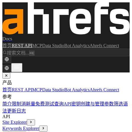
Docs
首页
REST API
MCP
Data Studio
Bot Analytics
Ahrefs Connect
搜索文档...
⌘K
✕
产品
首页
REST API
MCP
Data Studio
Bot Analytics
Ahrefs Connect
参考
简介
限制消耗量
免费测试查询
API密钥创建与管理
参数
筛选语
法
更新日志
API
Site Explorer
Keywords Explorer