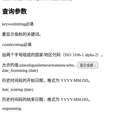
查询参数
keyword
string
必填
要显示指标的关键词。
country
string
必填
由两个字母组成的国家/地区代码（ISO 3166-1 alpha-2）。
允许的值
:
ad
ae
af
ag
ai
al
am
ao
ar
as
at
au
aw
az
ba
…
显示全部 ↓
date_from
string (date)
历史时间段的开始日期，格式为 YYYY-MM-DD。
date_to
string (date)
历史时间段的结束日期，格式为 YYYY-MM-DD。
output
string