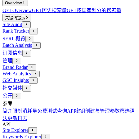
Overview
GET
Overview
GET
历史搜索量
GET
按国家划分的搜索量
关键词提示
Site Audit
Rank Tracker
SERP 概览
Batch Analysis
订阅信息
管理
Brand Radar
Web Analytics
GSC Insights
社交媒体
公开
参考
简介
限制消耗量
免费测试查询
API密钥创建与管理
参数
筛选语
法
更新日志
API
Site Explorer
Keywords Explorer