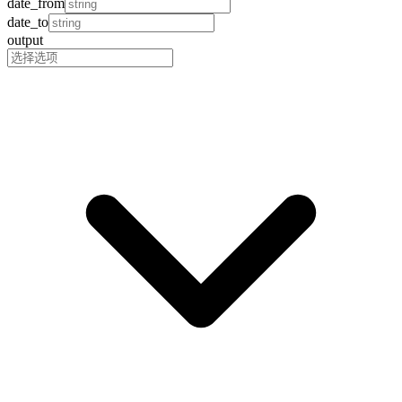
date_from
date_to
output