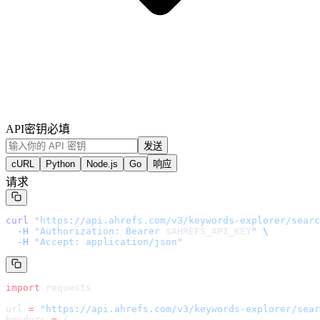
API密钥
必填
发送
cURL
Python
Node.js
Go
响应
请求
curl
 "
https://api.ahrefs.com/v3/keywords-explorer/searc
  -H
 "Authorization: Bearer 
$AHREFS_API_KEY
"
 \
  -H
 "Accept: application/json"
import
 requests
url 
=
 "
https://api.ahrefs.com/v3/keywords-explorer/sear
headers 
=
 {