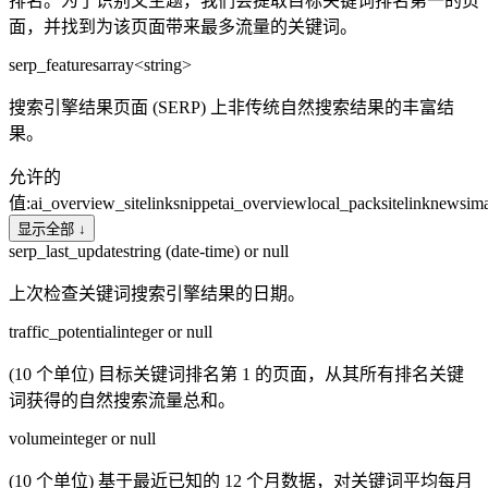
排名。为了识别父主题，我们会提取目标关键词排名第一的页
面，并找到为该页面带来最多流量的关键词。
serp_features
array<string>
搜索引擎结果页面 (SERP) 上非传统自然搜索结果的丰富结
果。
允许的
值
:
ai_overview_sitelink
snippet
ai_overview
local_pack
sitelink
news
im
显示全部 ↓
serp_last_update
string (date-time) or null
上次检查关键词搜索引擎结果的日期。
traffic_potential
integer or null
(10 个单位) 目标关键词排名第 1 的页面，从其所有排名关键
词获得的自然搜索流量总和。
volume
integer or null
(10 个单位) 基于最近已知的 12 个月数据，对关键词平均每月