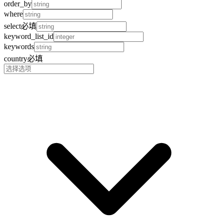
order_by
where
select
必填
keyword_list_id
keywords
country
必填