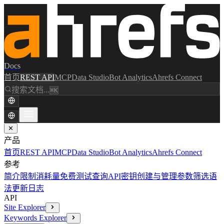
Docs
首页
REST API
MCP
Data Studio
Bot Analytics
Ahrefs Connect
搜索文档...
⌘K
✕
产品
首页
REST API
MCP
Data Studio
Bot Analytics
Ahrefs Connect
参考
简介
限制消耗量
免费测试查询
API密钥创建与管理
参数
筛选语
法
更新日志
API
Site Explorer
Keywords Explorer