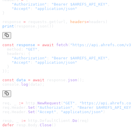
    "Authorization"
: 
"Bearer $AHREFS_API_KEY"
,
    "Accept"
: 
"application/json"
}
response 
=
 requests.get(url, 
headers
=
headers
)
print
(response.json())
const
 response
 =
 await
 fetch
(
"
https://api.ahrefs.com/v3
  method: 
"GET"
,
  headers: {
    "Authorization"
: 
"Bearer $AHREFS_API_KEY"
,
    "Accept"
: 
"application/json"
  }
});
const
 data
 =
 await
 response.
json
();
console.
log
(data);
req, _ 
:=
 http.
NewRequest
(
"GET"
, 
"
https://api.ahrefs.co
req.Header.
Set
(
"Authorization"
, 
"Bearer $AHREFS_API_KEY
req.Header.
Set
(
"Accept"
, 
"application/json"
)
resp, _ 
:=
 http.DefaultClient.
Do
(req)
defer
 resp.Body.
Close
()