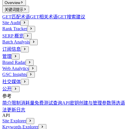
Overview
关键词提示
GET
匹配术语
GET
相关术语
GET
搜索建议
Site Audit
Rank Tracker
SERP 概览
Batch Analysis
订阅信息
管理
Brand Radar
Web Analytics
GSC Insights
社交媒体
公开
参考
简介
限制消耗量
免费测试查询
API密钥创建与管理
参数
筛选语
法
更新日志
API
Site Explorer
Keywords Explorer