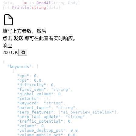
data, _ 
:=
 io.
ReadAll
(resp.Body)
fmt.
Println
(
string
(data))
填写上方参数，然后
点击
发送
即可在此查看实时响应。
响应
200 OK
{
  "keywords"
: [
    {
      "cpc"
: 
0
,
      "cps"
: 
0.0
,
      "difficulty"
: 
0
,
      "first_seen"
: 
"string"
,
      "global_volume"
: 
0
,
      "intents"
: {},
      "keyword"
: 
"string"
,
      "parent_topic"
: 
"string"
,
      "serp_features"
: [
"ai_overview_sitelink"
],
      "serp_last_update"
: 
"string"
,
      "traffic_potential"
: 
0
,
      "volume"
: 
0
,
      "volume_desktop_pct"
: 
0.0
,
      "volume_mobile_pct"
: 
0.0
,