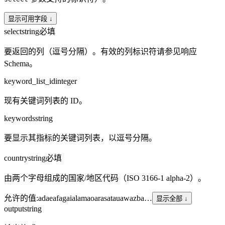
显示可用字段 ↓
select
string
必填
要返回的列（逗号分隔）。有效的列标识符请参见响应
Schema。
keyword_list_id
integer
现有关键词列表的 ID。
keywords
string
要显示其指标的关键词列表，以逗号分隔。
country
string
必填
由两个字母组成的国家/地区代码（ISO 3166-1 alpha-2）。
允许的值
:
ad
ae
af
ag
ai
al
am
ao
ar
as
at
au
aw
az
ba
…
显示全部 ↓
output
string