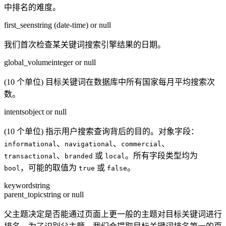
中排名的难度。
first_seen
string (date-time) or null
我们首次检查某关键词搜索引擎结果的日期。
global_volume
integer or null
(10 个单位) 目标关键词在数据库中所有国家每月平均搜索次
数。
intents
object or null
(10 个单位) 指示用户搜索查询背后的目的。对象字段：
、
、
、
informational
navigational
commercial
、
或
。所有字段类型均为
transactional
branded
local
，可能的取值为
或
。
bool
true
false
keyword
string
parent_topic
string or null
父主题决定是否能通过页面上更一般的主题对目标关键词进行