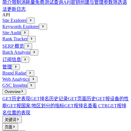
简介
限制消耗量
免费测试查询
API密钥创建与管理
参数
筛选语
法
更新日志
API
Site Explorer
Keywords Explorer
Site Audit
Rank Tracker
SERP 概览
Batch Analysis
订阅信息
管理
Brand Radar
Web Analytics
GSC Insights
Overview
GET
历史表现
GET
排名历史记录
GET
页面历史
GET
按设备的性
能
GET
按国家/地区划分的指标
GET
按排名查看 CTR
GET
按排
名位置的表现
关键词
页面