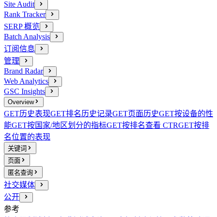
Site Audit
Rank Tracker
SERP 概览
Batch Analysis
订阅信息
管理
Brand Radar
Web Analytics
GSC Insights
Overview
GET
历史表现
GET
排名历史记录
GET
页面历史
GET
按设备的性
能
GET
按国家/地区划分的指标
GET
按排名查看 CTR
GET
按排
名位置的表现
关键词
页面
匿名查询
社交媒体
公开
参考