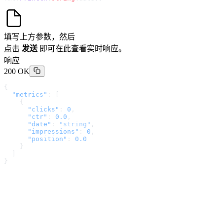
填写上方参数，然后
点击
发送
即可在此查看实时响应。
响应
200 OK
{
  "metrics"
: [
    {
      "clicks"
: 
0
,
      "ctr"
: 
0.0
,
      "date"
: 
"string"
,
      "impressions"
: 
0
,
      "position"
: 
0.0
    }
  ]
}