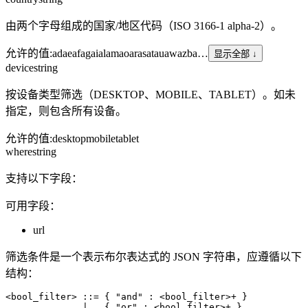
由两个字母组成的国家/地区代码（ISO 3166-1 alpha-2）。
允许的值
:
ad
ae
af
ag
ai
al
am
ao
ar
as
at
au
aw
az
ba
…
显示全部 ↓
device
string
按设备类型筛选（DESKTOP、MOBILE、TABLET）。如未
指定，则包含所有设备。
允许的值
:
desktop
mobile
tablet
where
string
支持以下字段：
可用字段：
url
筛选条件是一个表示布尔表达式的 JSON 字符串，应遵循以下
结构：
<bool_filter> ::= { "and" : <bool_filter>+ }

              |   { "or" : <bool_filter>+ }
