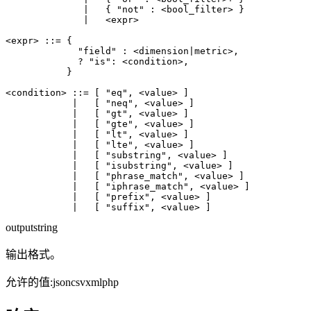
              |   { "not" : <bool_filter> }

              |   <expr>

<expr> ::= {

             "field" : <dimension|metric>,

             ? "is": <condition>,

           }

<condition> ::= [ "eq", <value> ]

            |   [ "neq", <value> ]

            |   [ "gt", <value> ]

            |   [ "gte", <value> ]

            |   [ "lt", <value> ]

            |   [ "lte", <value> ]

            |   [ "substring", <value> ]

            |   [ "isubstring", <value> ]

            |   [ "phrase_match", <value> ]

            |   [ "iphrase_match", <value> ]

            |   [ "prefix", <value> ]

output
string
输出格式。
允许的值
:
json
csv
xml
php