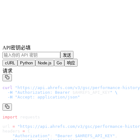
API密钥
必填
发送
cURL
Python
Node.js
Go
响应
请求
curl
 "
https://api.ahrefs.com/v3/gsc/performance-history
  -H
 "Authorization: Bearer 
$AHREFS_API_KEY
"
 \
  -H
 "Accept: application/json"
import
 requests
url 
=
 "
https://api.ahrefs.com/v3/gsc/performance-histor
headers 
=
 {
    "Authorization"
: 
"Bearer $AHREFS_API_KEY"
,