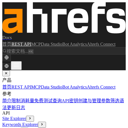
Docs
首页
REST API
MCP
Data Studio
Bot Analytics
Ahrefs Connect
搜索文档...
⌘K
✕
产品
首页
REST API
MCP
Data Studio
Bot Analytics
Ahrefs Connect
参考
简介
限制消耗量
免费测试查询
API密钥创建与管理
参数
筛选语
法
更新日志
API
Site Explorer
Keywords Explorer