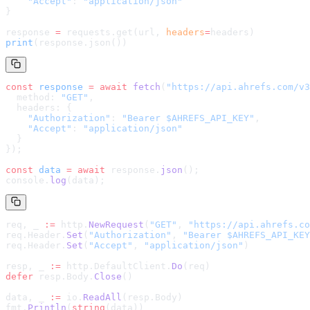
    "Accept"
: 
"application/json"
}
response 
=
 requests.get(url, 
headers
=
headers
)
print
(response.json())
const
 response
 =
 await
 fetch
(
"
https://api.ahrefs.com/v3
  method: 
"GET"
,
  headers: {
    "Authorization"
: 
"Bearer $AHREFS_API_KEY"
,
    "Accept"
: 
"application/json"
  }
});
const
 data
 =
 await
 response.
json
();
console.
log
(data);
req, _ 
:=
 http.
NewRequest
(
"GET"
, 
"
https://api.ahrefs.co
req.Header.
Set
(
"Authorization"
, 
"Bearer $AHREFS_API_KEY
req.Header.
Set
(
"Accept"
, 
"application/json"
)
resp, _ 
:=
 http.DefaultClient.
Do
(req)
defer
 resp.Body.
Close
()
data, _ 
:=
 io.
ReadAll
(resp.Body)
fmt.
Println
(
string
(data))