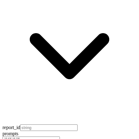
report_id
prompts