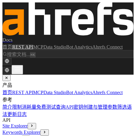
Docs
首页
REST API
MCP
Data Studio
Bot Analytics
Ahrefs Connect
搜索文档...
⌘K
✕
产品
首页
REST API
MCP
Data Studio
Bot Analytics
Ahrefs Connect
参考
简介
限制消耗量
免费测试查询
API密钥创建与管理
参数
筛选语
法
更新日志
API
Site Explorer
Keywords Explorer