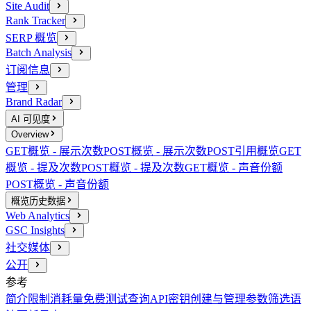
Site Audit
Rank Tracker
SERP 概览
Batch Analysis
订阅信息
管理
Brand Radar
AI 可见度
Overview
GET
概览 - 展示次数
POST
概览 - 展示次数
POST
引用概览
GET
概览 - 提及次数
POST
概览 - 提及次数
GET
概览 - 声音份额
POST
概览 - 声音份额
概览历史数据
Web Analytics
GSC Insights
社交媒体
公开
参考
简介
限制消耗量
免费测试查询
API密钥创建与管理
参数
筛选语