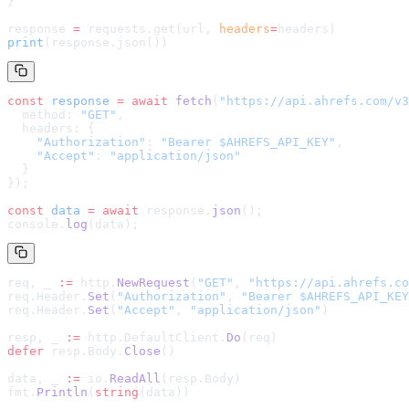
}
response 
=
 requests.get(url, 
headers
=
headers
)
print
(response.json())
const
 response
 =
 await
 fetch
(
"
https://api.ahrefs.com/v3
  method: 
"GET"
,
  headers: {
    "Authorization"
: 
"Bearer $AHREFS_API_KEY"
,
    "Accept"
: 
"application/json"
  }
});
const
 data
 =
 await
 response.
json
();
console.
log
(data);
req, _ 
:=
 http.
NewRequest
(
"GET"
, 
"
https://api.ahrefs.co
req.Header.
Set
(
"Authorization"
, 
"Bearer $AHREFS_API_KEY
req.Header.
Set
(
"Accept"
, 
"application/json"
)
resp, _ 
:=
 http.DefaultClient.
Do
(req)
defer
 resp.Body.
Close
()
data, _ 
:=
 io.
ReadAll
(resp.Body)
fmt.
Println
(
string
(data))