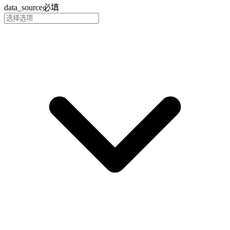
data_source
必填