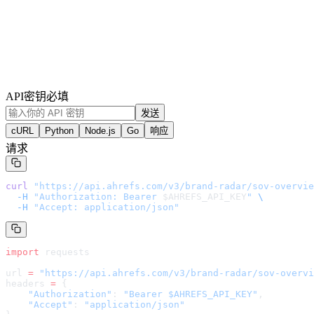
API密钥
必填
发送
cURL
Python
Node.js
Go
响应
请求
curl
 "
https://api.ahrefs.com/v3/brand-radar/sov-overvie
  -H
 "Authorization: Bearer 
$AHREFS_API_KEY
"
 \
  -H
 "Accept: application/json"
import
 requests
url 
=
 "
https://api.ahrefs.com/v3/brand-radar/sov-overvi
headers 
=
 {
    "Authorization"
: 
"Bearer $AHREFS_API_KEY"
,
    "Accept"
: 
"application/json"