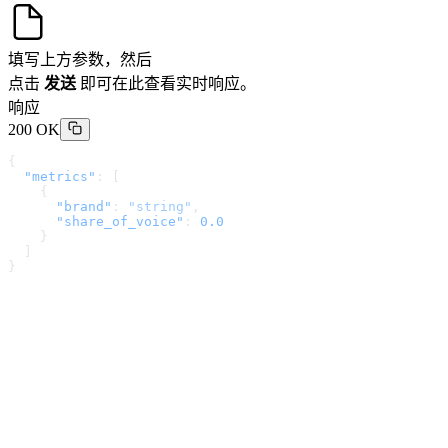
填写上方参数，然后
点击
发送
即可在此查看实时响应。
响应
200 OK
{
  "metrics"
: [
    {
      "brand"
: 
"string"
,
      "share_of_voice"
: 
0.0
    }
  ]
}