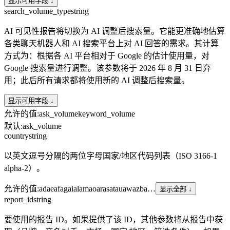
显示可用字段 ↓
search_volume_type
string
AI 可见性报告将切换为 AI 调整后搜索量。它能更准确地估算
各类聊天机器人和 AI 搜索平台上对 AI 回答的需求。其计算
方式为：根据各 AI 平台相对于 Google 的估计使用量，对
Google 搜索量进行调整。该参数将于 2026 年 8 月 31 日弃
用；此后所有请求都将使用新的 AI 调整后搜索量。
显示可用字段 ↓
允许的值
:
ask_volume
keyword_volume
默认
:
ask_volume
country
string
以英文逗号分隔的两位字母国家/地区代码列表（ISO 3166-1
alpha-2）。
允许的值
:
ad
ae
af
ag
ai
al
am
ao
ar
as
at
au
aw
az
ba
…
显示全部 ↓
report_id
string
要使用的报告 ID。如果提供了该 ID，其他参数将从报告中获