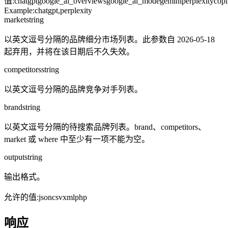
值
:
chatgpt
google_ai_overviews
google_ai_mode
gemini
perplexity
copi
Example:
chatgpt,perplexity
market
string
以英文逗号分隔的品牌细分市场列表。此参数自 2026-05-18
起弃用，并将在该日期后不久失效。
competitors
string
以英文逗号分隔的品牌竞争对手列表。
brand
string
以英文逗号分隔的待搜索品牌列表。brand、competitors、
market 或 where 中至少有一项不能为空。
output
string
输出格式。
允许的值
:
json
csv
xml
php
响应