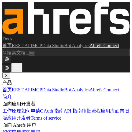
Docs
首页
REST API
MCP
Data Studio
Bot Analytics
Ahrefs Connect
搜索文档...
⌘K
✕
产品
首页
REST API
MCP
Data Studio
Bot Analytics
Ahrefs Connect
简介
面向应用开发者
工作原理
如何申请
OAuth 指南
API 指南
审批流程
应用库
面向旧
版应用开发者
Terms of service
面向 Ahrefs 用户