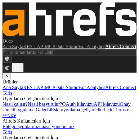
Docs
Ana Sayfa
REST API
MCP
Data Studio
Bot Analytics
Ahrefs Connect
Dokümanlarda ara...
⌘K
✕
Ürünler
Ana Sayfa
REST API
MCP
Data Studio
Bot Analytics
Ahrefs Connect
Giriş
Uygulama Geliştiricileri İçin
Nasıl çalışır?
Nasıl başvurulur?
OAuth kılavuzu
API kılavuzu
Onay
süreci
Uygulama Galerisi
Eski uygulama geliştiricileri için
Terms of
service
Ahrefs Kullanıcıları İçin
Entegrasyonlarınızı nasıl yönetirsiniz
Giriş
Uygulama Geliştiricileri İçin