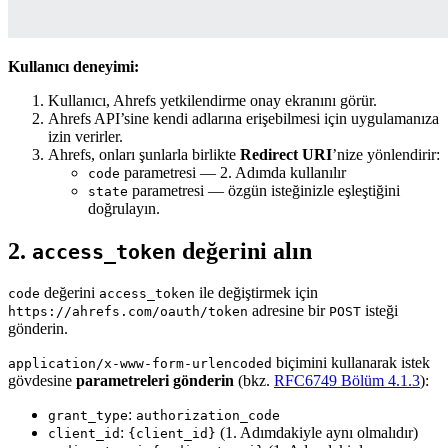
Kullanıcı deneyimi:
Kullanıcı, Ahrefs yetkilendirme onay ekranını görür.
Ahrefs API’sine kendi adlarına erişebilmesi için uygulamanıza
izin verirler.
Ahrefs, onları şunlarla birlikte
Redirect URI
’nize yönlendirir:
parametresi — 2. Adımda kullanılır
code
parametresi — özgün isteğinizle eşleştiğini
state
doğrulayın.
2.
değerini alın
access_token
değerini
ile değiştirmek için
code
access_token
adresine bir
isteği
https://ahrefs.com/oauth/token
POST
gönderin.
biçimini kullanarak istek
application/x-www-form-urlencoded
gövdesine
parametreleri gönderin
(bkz.
RFC6749 Bölüm 4.1.3
):
:
grant_type
authorization_code
:
(1. Adımdakiyle aynı olmalıdır)
client_id
{client_id}