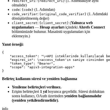
:
(1. Adımdakiyle aynı
redirect_uri
{redirect_uri}
olmalıdır)
:
(1. Adımdan)
code
{code}
:
(1. Adımdaki
code_verifier
{original_code_verifier}
dönüştürülmemiş değer)
:
(
Yalnızca web
client_secret
{client_secret}
uygulamaları
—
Hesap ayarları
içindeki
Ahrefs Connect
bölümünüzde bulunur. Masaüstü uygulamaları için
eklemeyin.)
Yanıt örneği:
{

    "access_token": "\<API isteklerinde kullanılacak be
    "expires_in": \<access_token'ın saniye cinsinden ge
    "token_type": "Bearer",

    "scope": "apiv3-integration-apps"

Belirteç kullanım süresi ve yeniden bağlanma
Yenileme belirteçleri verilmez.
Erişim belirteçleri
1 yıl
boyunca geçerlidir. Süresi dolduktan
sonra kullanıcı, OAuth üzerinden
yeniden bağlanmalıdır
(yeniden yetkilendirmelidir)
.
info