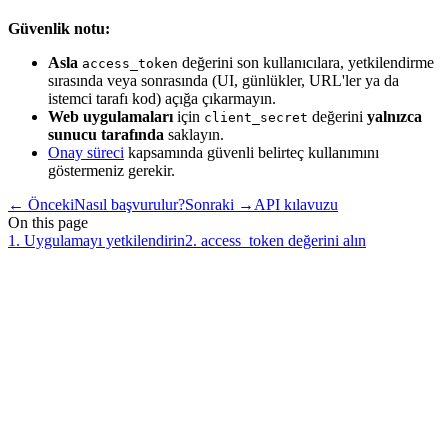
Güvenlik notu:
Asla
değerini son kullanıcılara, yetkilendirme
access_token
sırasında veya sonrasında (UI, günlükler, URL'ler ya da
istemci tarafı kod) açığa çıkarmayın.
Web uygulamaları
için
değerini
yalnızca
client_secret
sunucu tarafında
saklayın.
Onay süreci
kapsamında güvenli belirteç kullanımını
göstermeniz gerekir.
←
Önceki
Nasıl başvurulur?
Sonraki
→
API kılavuzu
On this page
1. Uygulamayı yetkilendirin
2. access_token değerini alın