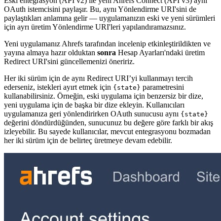
Eski entegrasyon (API v2) ile yeni Ahrefs Connect (API v3) aynı
OAuth istemcisini paylaşır. Bu, aynı Yönlendirme URI'sini de
paylaştıkları anlamına gelir — uygulamanızın eski ve yeni sürümleri
için ayrı üretim Yönlendirme URI'leri yapılandıramazsınız.
Yeni uygulamanız Ahrefs tarafından incelenip etkinleştirildikten ve
yayına almaya hazır olduktan
sonra
Hesap Ayarları'ndaki üretim
Redirect URI'sini güncellemenizi öneririz.
Her iki sürüm için de aynı Redirect URI’yi kullanmayı tercih
ederseniz, istekleri ayırt etmek için
parametresini
{state}
kullanabilirsiniz. Örneğin, eski uygulama için benzersiz bir dize,
yeni uygulama için de başka bir dize ekleyin. Kullanıcıları
uygulamanıza geri yönlendirirken OAuth sunucusu aynı
{state}
değerini döndürdüğünden, sunucunuz bu değere göre farklı bir akış
izleyebilir. Bu sayede kullanıcılar, mevcut entegrasyonu bozmadan
her iki sürüm için de belirteç üretmeye devam edebilir.