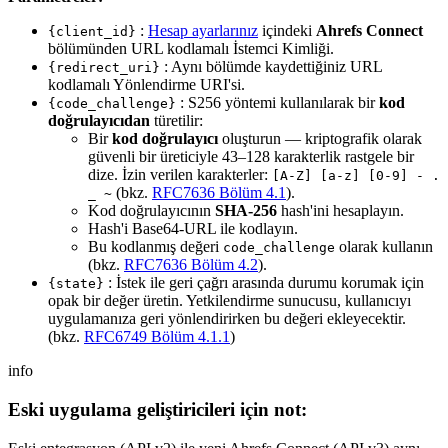
:
Hesap ayarlarınız
içindeki
Ahrefs Connect
{client_id}
bölümünden URL kodlamalı İstemci Kimliği.
: Aynı bölümde kaydettiğiniz URL
{redirect_uri}
kodlamalı Yönlendirme URI'si.
: S256 yöntemi kullanılarak bir
kod
{code_challenge}
doğrulayıcıdan
türetilir:
Bir
kod doğrulayıcı
oluşturun — kriptografik olarak
güvenli bir üreticiyle 43–128 karakterlik rastgele bir
dize. İzin verilen karakterler:
[A-Z] [a-z] [0-9] - .
(bkz.
RFC7636 Bölüm 4.1
).
_ ~
Kod doğrulayıcının
SHA-256
hash'ini hesaplayın.
Hash'i Base64-URL ile kodlayın.
Bu kodlanmış değeri
olarak kullanın
code_challenge
(bkz.
RFC7636 Bölüm 4.2
).
: İstek ile geri çağrı arasında durumu korumak için
{state}
opak bir değer üretin. Yetkilendirme sunucusu, kullanıcıyı
uygulamanıza geri yönlendirirken bu değeri ekleyecektir.
(bkz.
RFC6749 Bölüm 4.1.1
)
info
Eski uygulama geliştiricileri için not: