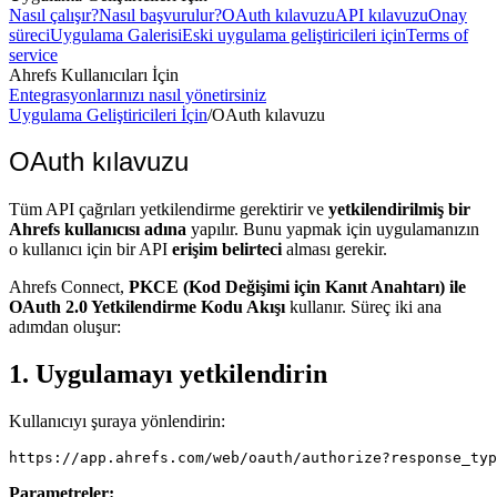
Nasıl çalışır?
Nasıl başvurulur?
OAuth kılavuzu
API kılavuzu
Onay
süreci
Uygulama Galerisi
Eski uygulama geliştiricileri için
Terms of
service
Ahrefs Kullanıcıları İçin
Entegrasyonlarınızı nasıl yönetirsiniz
Uygulama Geliştiricileri İçin
/
OAuth kılavuzu
OAuth kılavuzu
Tüm API çağrıları yetkilendirme gerektirir ve
yetkilendirilmiş bir
Ahrefs kullanıcısı adına
yapılır. Bunu yapmak için uygulamanızın
o kullanıcı için bir API
erişim belirteci
alması gerekir.
Ahrefs Connect,
PKCE (Kod Değişimi için Kanıt Anahtarı) ile
OAuth 2.0 Yetkilendirme Kodu Akışı
kullanır. Süreç iki ana
adımdan oluşur:
1. Uygulamayı yetkilendirin
Kullanıcıyı şuraya yönlendirin:
Parametreler: