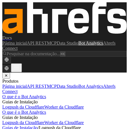
Docs
Página inicial
API REST
MCP
Data Studio
Bot Analytics
Ahrefs
Connect
Pesquisar na documentação...
⌘K
✕
Produtos
Página inicial
API REST
MCP
Data Studio
Bot Analytics
Ahrefs
Connect
O que é o Bot Analytics
Guias de Instalação
Logpush da Cloudflare
Worker da Cloudflare
O que é o Bot Analytics
Guias de Instalação
Logpush da Cloudflare
Worker da Cloudflare
Guias de Instalação
/
Logpush da Cloudflare