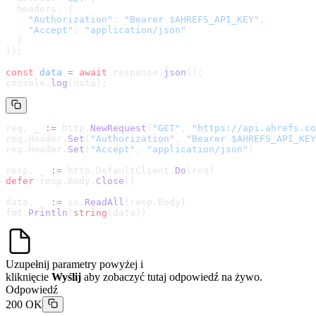
  headers: {
    "Authorization"
: 
"Bearer $AHREFS_API_KEY"
,
    "Accept"
: 
"application/json"
  }
});
const
 data
 =
 await
 response.
json
();
console.
log
(data);
req, _ 
:=
 http.
NewRequest
(
"GET"
, 
"
https://api.ahrefs.co
req.Header.
Set
(
"Authorization"
, 
"Bearer $AHREFS_API_KEY
req.Header.
Set
(
"Accept"
, 
"application/json"
)
resp, _ 
:=
 http.DefaultClient.
Do
(req)
defer
 resp.Body.
Close
()
data, _ 
:=
 io.
ReadAll
(resp.Body)
fmt.
Println
(
string
(data))
Uzupełnij parametry powyżej i
kliknięcie
Wyślij
aby zobaczyć tutaj odpowiedź na żywo.
Odpowiedź
200 OK