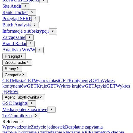
Site Audit
Rank Tracker
Przegląd SERP
Batch Analysis
Informacje o subskrypcji
Zarządzanie
Brand Radar
Analityka WWW
Przegląd
Źródła ruchu
Strony
Geografia
GET
Miasta
GET
Wykres miast
GET
Kontynenty
GET
Wykres
kontynentów
GET
Kraje
GET
Wykres krajów
GET
Języki
GET
Wykres
języków
Agenci użytkownika
GSC Insights
Media społecznościowe
Treść publiczna
Referencje
Wprowadzenie
Zużycie jednostek
Bezpłatne zapytania
testowe
Tworzenie i zarządzanie kluczami API
Parametry
Składnia