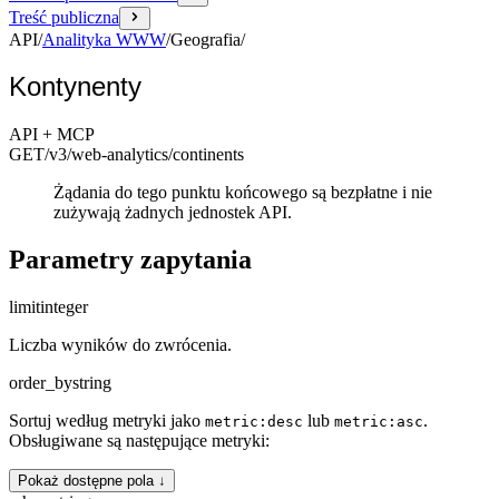
Treść publiczna
API
/
Analityka WWW
/
Geografia
/
Kontynenty
API + MCP
GET
/v3/web-analytics
/continents
Żądania do tego punktu końcowego są bezpłatne i nie
zużywają żadnych jednostek API.
Parametry zapytania
limit
integer
Liczba wyników do zwrócenia.
order_by
string
Sortuj według metryki jako
lub
.
metric:desc
metric:asc
Obsługiwane są następujące metryki:
Pokaż dostępne pola ↓