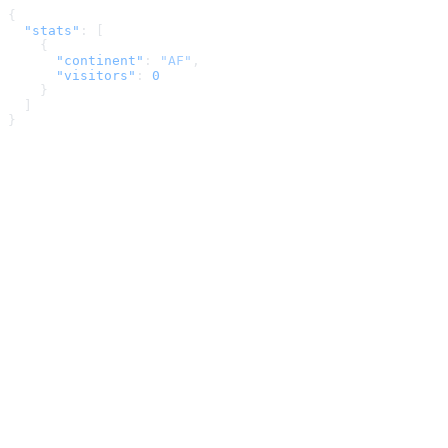
{
  "stats"
: [
    {
      "continent"
: 
"AF"
,
      "visitors"
: 
0
    }
  ]
}