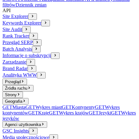
filtrów
Dziennik zmian
API
Site Explorer
Keywords Explorer
Site Audit
Rank Tracker
Przegląd SERP
Batch Analysis
Informacje o subskrypcji
Zarządzanie
Brand Radar
Analityka WWW
Przegląd
Źródła ruchu
Strony
Geografia
GET
Miasta
GET
Wykres miast
GET
Kontynenty
GET
Wykres
kontynentów
GET
Kraje
GET
Wykres krajów
GET
Języki
GET
Wykres
języków
Agenci użytkownika
GSC Insights
Media społecznościowe