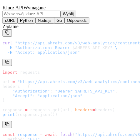
Klucz API
Wymagane
Wyślij
cURL
Python
Node.js
Go
Odpowiedź
Żądanie
curl
 "
https://api.ahrefs.com/v3/web-analytics/continent
  -H
 "Authorization: Bearer 
$AHREFS_API_KEY
"
 \
  -H
 "Accept: application/json"
import
 requests
url 
=
 "
https://api.ahrefs.com/v3/web-analytics/continen
headers 
=
 {
    "Authorization"
: 
"Bearer $AHREFS_API_KEY"
,
    "Accept"
: 
"application/json"
}
response 
=
 requests.get(url, 
headers
=
headers
)
print
(response.json())
const
 response
 =
 await
 fetch
(
"
https://api.ahrefs.com/v3
  method: 
"GET"
,