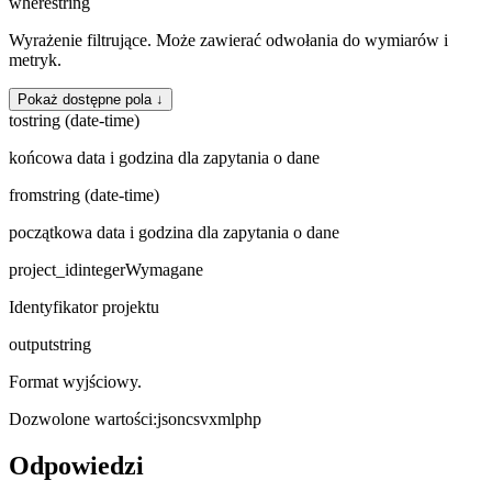
where
string
Wyrażenie filtrujące. Może zawierać odwołania do wymiarów i
metryk.
Pokaż dostępne pola ↓
to
string (date-time)
końcowa data i godzina dla zapytania o dane
from
string (date-time)
początkowa data i godzina dla zapytania o dane
project_id
integer
Wymagane
Identyfikator projektu
output
string
Format wyjściowy.
Dozwolone wartości
:
json
csv
xml
php
Odpowiedzi