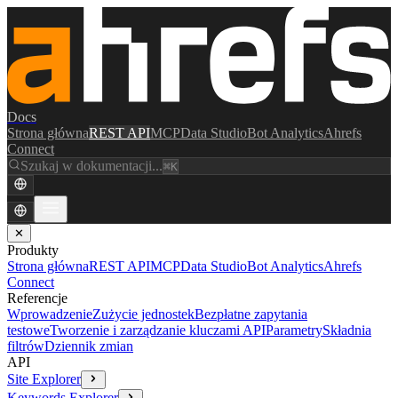
Docs
Strona główna
REST API
MCP
Data Studio
Bot Analytics
Ahrefs
Connect
Szukaj w dokumentacji...
⌘K
✕
Produkty
Strona główna
REST API
MCP
Data Studio
Bot Analytics
Ahrefs
Connect
Referencje
Wprowadzenie
Zużycie jednostek
Bezpłatne zapytania
testowe
Tworzenie i zarządzanie kluczami API
Parametry
Składnia
filtrów
Dziennik zmian
API
Site Explorer
Keywords Explorer