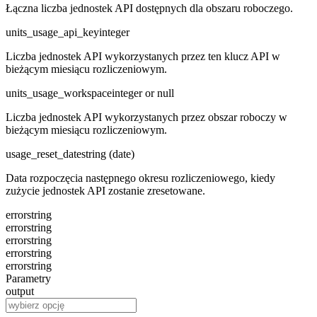
Łączna liczba jednostek API dostępnych dla obszaru roboczego.
units_usage_api_key
integer
Liczba jednostek API wykorzystanych przez ten klucz API w
bieżącym miesiącu rozliczeniowym.
units_usage_workspace
integer or null
Liczba jednostek API wykorzystanych przez obszar roboczy w
bieżącym miesiącu rozliczeniowym.
usage_reset_date
string (date)
Data rozpoczęcia następnego okresu rozliczeniowego, kiedy
zużycie jednostek API zostanie zresetowane.
error
string
error
string
error
string
error
string
error
string
Parametry
output