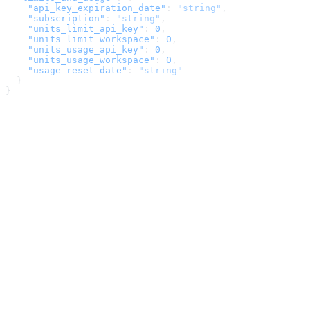
    "api_key_expiration_date"
: 
"string"
,
    "subscription"
: 
"string"
,
    "units_limit_api_key"
: 
0
,
    "units_limit_workspace"
: 
0
,
    "units_usage_api_key"
: 
0
,
    "units_usage_workspace"
: 
0
,
    "usage_reset_date"
: 
"string"
  }
}