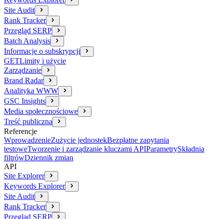
Site Audit
Rank Tracker
Przegląd SERP
Batch Analysis
Informacje o subskrypcji
GET
Limity i użycie
Zarządzanie
Brand Radar
Analityka WWW
GSC Insights
Media społecznościowe
Treść publiczna
Referencje
Wprowadzenie
Zużycie jednostek
Bezpłatne zapytania
testowe
Tworzenie i zarządzanie kluczami API
Parametry
Składnia
filtrów
Dziennik zmian
API
Site Explorer
Keywords Explorer
Site Audit
Rank Tracker
Przegląd SERP