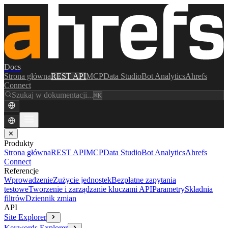
Docs
Strona główna
REST API
MCP
Data Studio
Bot Analytics
Ahrefs
Connect
Szukaj w dokumentacji...
⌘K
✕
Produkty
Strona główna
REST API
MCP
Data Studio
Bot Analytics
Ahrefs
Connect
Referencje
Wprowadzenie
Zużycie jednostek
Bezpłatne zapytania
testowe
Tworzenie i zarządzanie kluczami API
Parametry
Składnia
filtrów
Dziennik zmian
API
Site Explorer
Keywords Explorer