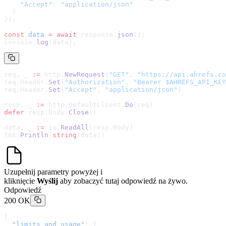
    "Accept"
: 
"application/json"
  }
});
const
 data
 =
 await
 response.
json
();
console.
log
(data);
req, _ 
:=
 http.
NewRequest
(
"GET"
, 
"
https://api.ahrefs.co
req.Header.
Set
(
"Authorization"
, 
"Bearer $AHREFS_API_KEY
req.Header.
Set
(
"Accept"
, 
"application/json"
)
resp, _ 
:=
 http.DefaultClient.
Do
(req)
defer
 resp.Body.
Close
()
data, _ 
:=
 io.
ReadAll
(resp.Body)
fmt.
Println
(
string
(data))
Uzupełnij parametry powyżej i
kliknięcie
Wyślij
aby zobaczyć tutaj odpowiedź na żywo.
Odpowiedź
200 OK
{
  "limits_and_usage"
: {