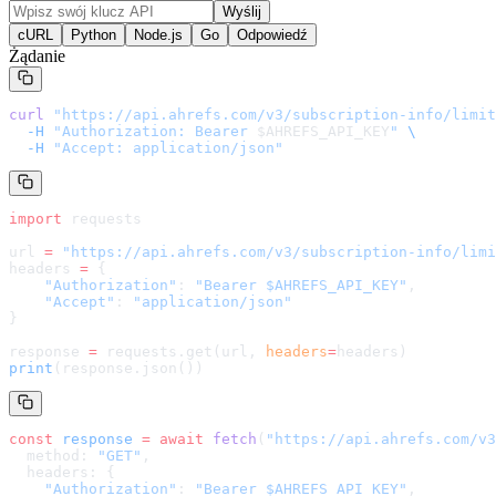
Wyślij
cURL
Python
Node.js
Go
Odpowiedź
Żądanie
curl
 "
https://api.ahrefs.com/v3/subscription-info/limit
  -H
 "Authorization: Bearer 
$AHREFS_API_KEY
"
 \
  -H
 "Accept: application/json"
import
 requests
url 
=
 "
https://api.ahrefs.com/v3/subscription-info/limi
headers 
=
 {
    "Authorization"
: 
"Bearer $AHREFS_API_KEY"
,
    "Accept"
: 
"application/json"
}
response 
=
 requests.get(url, 
headers
=
headers
)
print
(response.json())
const
 response
 =
 await
 fetch
(
"
https://api.ahrefs.com/v3
  method: 
"GET"
,
  headers: {
    "Authorization"
: 
"Bearer $AHREFS_API_KEY"
,