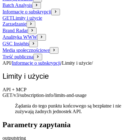
Batch Analysis
Informacje o subskrypcji
GET
Limity i użycie
Zarządzanie
Brand Radar
Analityka WWW
GSC Insights
Media społecznościowe
Treść publiczna
API
/
Informacje o subskrypcji
/
Limity i użycie
/
Limity i użycie
API + MCP
GET
/v3/subscription-info
/limits-and-usage
Żądania do tego punktu końcowego są bezpłatne i nie
zużywają żadnych jednostek API.
Parametry zapytania
output
string