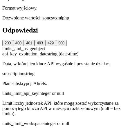
Format wyjściowy.
Dozwolone wartości
:
json
csv
xml
php
Odpowiedzi
200
400
401
403
429
500
limits_and_usage
object
api_key_expiration_date
string (date-time)
Data, w której ten klucz API wygaśnie i przestanie działać.
subscription
string
Plan subskrypcji Ahrefs.
units_limit_api_key
integer or null
Limit liczby jednostek API, które mogą zostać wykorzystane za
pomocą tego klucza API w miesiącu rozliczeniowym (null = bez
limitu).
units_limit_workspace
integer or null