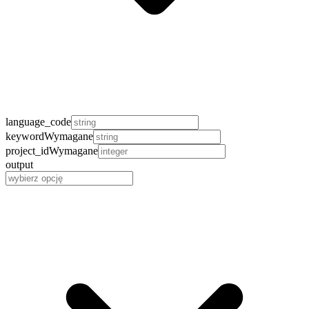
language_code
keyword
Wymagane
project_id
Wymagane
output