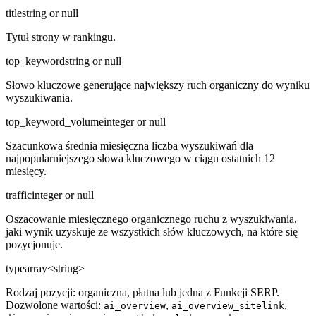
title
string or null
Tytuł strony w rankingu.
top_keyword
string or null
Słowo kluczowe generujące największy ruch organiczny do wyniku
wyszukiwania.
top_keyword_volume
integer or null
Szacunkowa średnia miesięczna liczba wyszukiwań dla
najpopularniejszego słowa kluczowego w ciągu ostatnich 12
miesięcy.
traffic
integer or null
Oszacowanie miesięcznego organicznego ruchu z wyszukiwania,
jaki wynik uzyskuje ze wszystkich słów kluczowych, na które się
pozycjonuje.
type
array<string>
Rodzaj pozycji: organiczna, płatna lub jedna z Funkcji SERP.
Dozwolone wartości:
,
,
ai_overview
ai_overview_sitelink