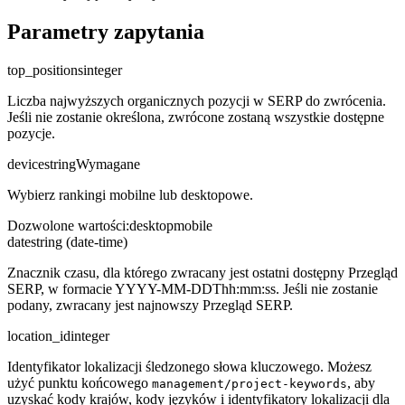
Parametry zapytania
top_positions
integer
Liczba najwyższych organicznych pozycji w SERP do zwrócenia.
Jeśli nie zostanie określona, zwrócone zostaną wszystkie dostępne
pozycje.
device
string
Wymagane
Wybierz rankingi mobilne lub desktopowe.
Dozwolone wartości
:
desktop
mobile
date
string (date-time)
Znacznik czasu, dla którego zwracany jest ostatni dostępny Przegląd
SERP, w formacie YYYY-MM-DDThh:mm:ss. Jeśli nie zostanie
podany, zwracany jest najnowszy Przegląd SERP.
location_id
integer
Identyfikator lokalizacji śledzonego słowa kluczowego. Możesz
użyć punktu końcowego
, aby
management/project-keywords
uzyskać kody krajów, kody języków i identyfikatory lokalizacji dla