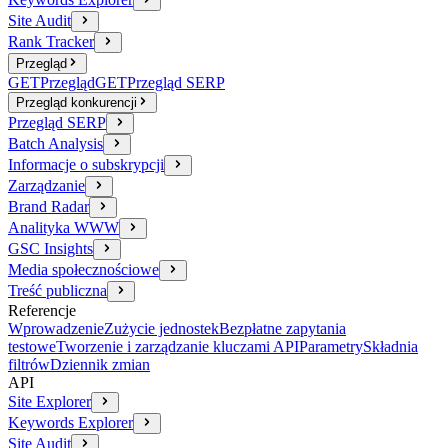
Site Audit
Rank Tracker
Przegląd
GET
Przegląd
GET
Przegląd SERP
Przegląd konkurencji
Przegląd SERP
Batch Analysis
Informacje o subskrypcji
Zarządzanie
Brand Radar
Analityka WWW
GSC Insights
Media społecznościowe
Treść publiczna
Referencje
Wprowadzenie
Zużycie jednostek
Bezpłatne zapytania
testowe
Tworzenie i zarządzanie kluczami API
Parametry
Składnia
filtrów
Dziennik zmian
API
Site Explorer
Keywords Explorer
Site Audit