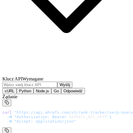
Klucz API
Wymagane
Wyślij
cURL
Python
Node.js
Go
Odpowiedź
Żądanie
curl
 "
https://api.ahrefs.com/v3/rank-tracker/serp-overv
  -H
 "Authorization: Bearer 
$AHREFS_API_KEY
"
 \
  -H
 "Accept: application/json"