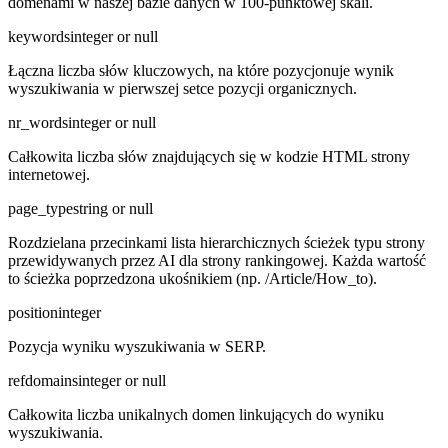
domenami w naszej bazie danych w 100-punktowej skali.
keywords
integer or null
Łączna liczba słów kluczowych, na które pozycjonuje wynik
wyszukiwania w pierwszej setce pozycji organicznych.
nr_words
integer or null
Całkowita liczba słów znajdujących się w kodzie HTML strony
internetowej.
page_type
string or null
Rozdzielana przecinkami lista hierarchicznych ścieżek typu strony
przewidywanych przez AI dla strony rankingowej. Każda wartość
to ścieżka poprzedzona ukośnikiem (np. /Article/How_to).
position
integer
Pozycja wyniku wyszukiwania w SERP.
refdomains
integer or null
Całkowita liczba unikalnych domen linkujących do wyniku
wyszukiwania.