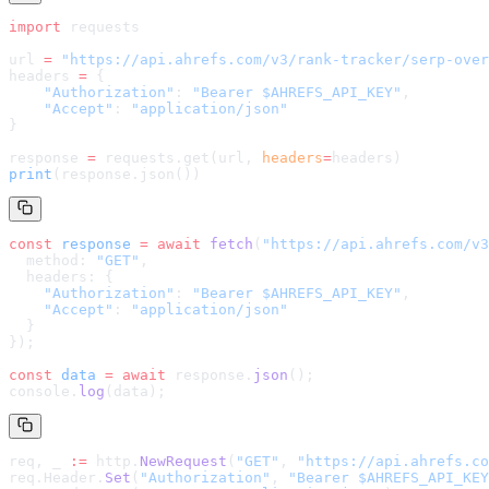
import
 requests
url 
=
 "
https://api.ahrefs.com/v3/rank-tracker/serp-over
headers 
=
 {
    "Authorization"
: 
"Bearer $AHREFS_API_KEY"
,
    "Accept"
: 
"application/json"
}
response 
=
 requests.get(url, 
headers
=
headers
)
print
(response.json())
const
 response
 =
 await
 fetch
(
"
https://api.ahrefs.com/v3
  method: 
"GET"
,
  headers: {
    "Authorization"
: 
"Bearer $AHREFS_API_KEY"
,
    "Accept"
: 
"application/json"
  }
});
const
 data
 =
 await
 response.
json
();
console.
log
(data);
req, _ 
:=
 http.
NewRequest
(
"GET"
, 
"
https://api.ahrefs.co
req.Header.
Set
(
"Authorization"
, 
"Bearer $AHREFS_API_KEY