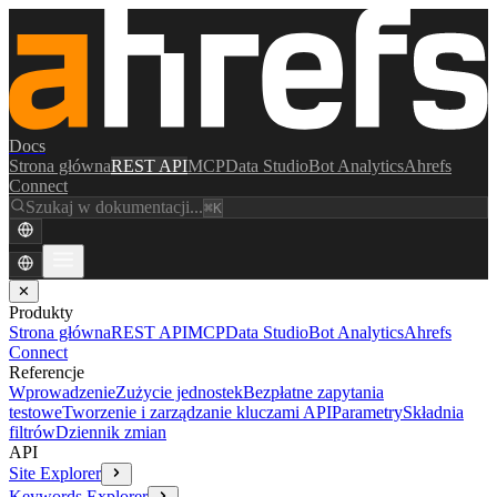
Docs
Strona główna
REST API
MCP
Data Studio
Bot Analytics
Ahrefs
Connect
Szukaj w dokumentacji...
⌘K
✕
Produkty
Strona główna
REST API
MCP
Data Studio
Bot Analytics
Ahrefs
Connect
Referencje
Wprowadzenie
Zużycie jednostek
Bezpłatne zapytania
testowe
Tworzenie i zarządzanie kluczami API
Parametry
Składnia
filtrów
Dziennik zmian
API
Site Explorer
Keywords Explorer