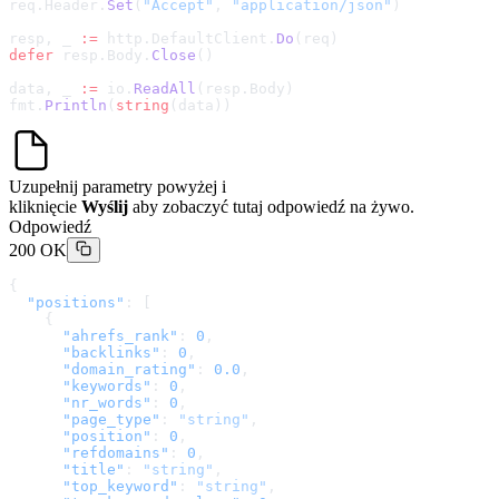
req.Header.
Set
(
"Accept"
, 
"application/json"
)
resp, _ 
:=
 http.DefaultClient.
Do
(req)
defer
 resp.Body.
Close
()
data, _ 
:=
 io.
ReadAll
(resp.Body)
fmt.
Println
(
string
(data))
Uzupełnij parametry powyżej i
kliknięcie
Wyślij
aby zobaczyć tutaj odpowiedź na żywo.
Odpowiedź
200 OK
{
  "positions"
: [
    {
      "ahrefs_rank"
: 
0
,
      "backlinks"
: 
0
,
      "domain_rating"
: 
0.0
,
      "keywords"
: 
0
,
      "nr_words"
: 
0
,
      "page_type"
: 
"string"
,
      "position"
: 
0
,
      "refdomains"
: 
0
,
      "title"
: 
"string"
,
      "top_keyword"
: 
"string"
,