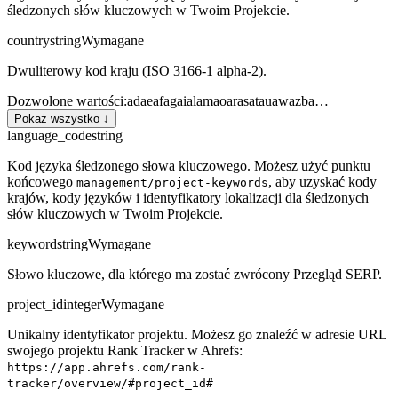
śledzonych słów kluczowych w Twoim Projekcie.
country
string
Wymagane
Dwuliterowy kod kraju (ISO 3166-1 alpha-2).
Dozwolone wartości
:
ad
ae
af
ag
ai
al
am
ao
ar
as
at
au
aw
az
ba
…
Pokaż wszystko ↓
language_code
string
Kod języka śledzonego słowa kluczowego. Możesz użyć punktu
końcowego
, aby uzyskać kody
management/project-keywords
krajów, kody języków i identyfikatory lokalizacji dla śledzonych
słów kluczowych w Twoim Projekcie.
keyword
string
Wymagane
Słowo kluczowe, dla którego ma zostać zwrócony Przegląd SERP.
project_id
integer
Wymagane
Unikalny identyfikator projektu. Możesz go znaleźć w adresie URL
swojego projektu Rank Tracker w Ahrefs:
https://app.ahrefs.com/rank-
tracker/overview/#project_id#