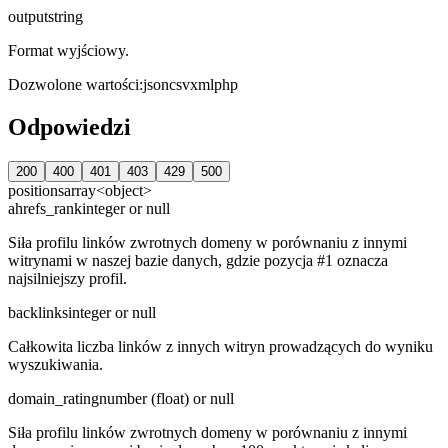
output
string
Format wyjściowy.
Dozwolone wartości
:
json
csv
xml
php
Odpowiedzi
200
400
401
403
429
500
positions
array<object>
ahrefs_rank
integer or null
Siła profilu linków zwrotnych domeny w porównaniu z innymi
witrynami w naszej bazie danych, gdzie pozycja #1 oznacza
najsilniejszy profil.
backlinks
integer or null
Całkowita liczba linków z innych witryn prowadzących do wyniku
wyszukiwania.
domain_rating
number (float) or null
Siła profilu linków zwrotnych domeny w porównaniu z innymi