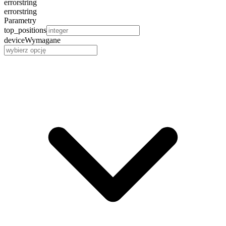
error
string
error
string
Parametry
top_positions
device
Wymagane