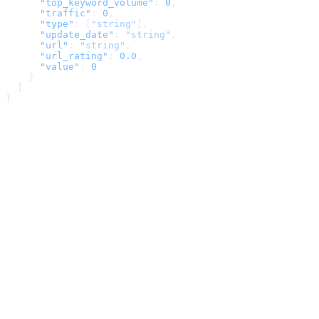
      "top_keyword_volume"
: 
0
,
      "traffic"
: 
0
,
      "type"
: [
"string"
],
      "update_date"
: 
"string"
,
      "url"
: 
"string"
,
      "url_rating"
: 
0.0
,
      "value"
: 
0
    }
  ]
}