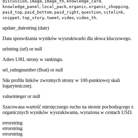
,
,
,
,
discussion
image
image_th
knowledge_card
,
,
,
,
knowledge_panel
local_pack
organic
organic_shopping
,
,
,
,
,
paid_top
paid_bottom
paid_right
question
sitelink
,
,
,
,
.
snippet
top_story
tweet
video
video_th
update_date
string (date)
Data sprawdzania wyników wyszukiwarki dla słowa kluczowego.
url
string (url) or null
Adres URL strony w rankingu.
url_rating
number (float) or null
Siła profilu linków zwrotnych strony w 100-punktowej skali
logarytmicznej.
value
integer or null
Szacowana wartość miesięcznego ruchu na stronie pochodzącego z
organicznych wyników wyszukiwania, wyrażona w centach USD.
error
string
error
string
error
string