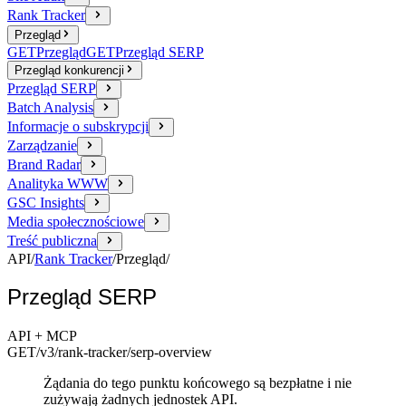
Rank Tracker
Przegląd
GET
Przegląd
GET
Przegląd SERP
Przegląd konkurencji
Przegląd SERP
Batch Analysis
Informacje o subskrypcji
Zarządzanie
Brand Radar
Analityka WWW
GSC Insights
Media społecznościowe
Treść publiczna
API
/
Rank Tracker
/
Przegląd
/
Przegląd SERP
API + MCP
GET
/v3/rank-tracker
/serp-overview
Żądania do tego punktu końcowego są bezpłatne i nie
zużywają żadnych jednostek API.