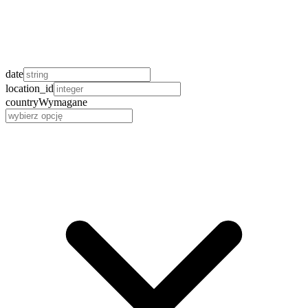
date
location_id
country
Wymagane