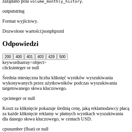
zażądano pola
.
volume_monthly_history
output
string
Format wyjściowy.
Dozwolone wartości
:
json
php
xml
Odpowiedzi
200
400
401
403
429
500
keywords
array<object>
clicks
integer or null
Średnia miesięczna liczba kliknięć wyników wyszukiwania
wykonywanych przez użytkowników podczas wyszukiwania
targetowanego słowa kluczowego.
cpc
integer or null
Koszt za kliknięcie pokazuje średnią cenę, jaką reklamodawcy płacą
za każde kliknięcie reklamy w płatnych wynikach wyszukiwania
dla danego słowa kluczowego, w centach USD.
cps
number (float) or null