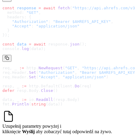
const
 response
 =
 await
 fetch
(
"
https://api.ahrefs.com/v3
  method: 
"GET"
,
  headers: {
    "Authorization"
: 
"Bearer $AHREFS_API_KEY"
,
    "Accept"
: 
"application/json"
  }
});
const
 data
 =
 await
 response.
json
();
console.
log
(data);
req, _ 
:=
 http.
NewRequest
(
"GET"
, 
"
https://api.ahrefs.co
req.Header.
Set
(
"Authorization"
, 
"Bearer $AHREFS_API_KEY
req.Header.
Set
(
"Accept"
, 
"application/json"
)
resp, _ 
:=
 http.DefaultClient.
Do
(req)
defer
 resp.Body.
Close
()
data, _ 
:=
 io.
ReadAll
(resp.Body)
fmt.
Println
(
string
(data))
Uzupełnij parametry powyżej i
kliknięcie
Wyślij
aby zobaczyć tutaj odpowiedź na żywo.