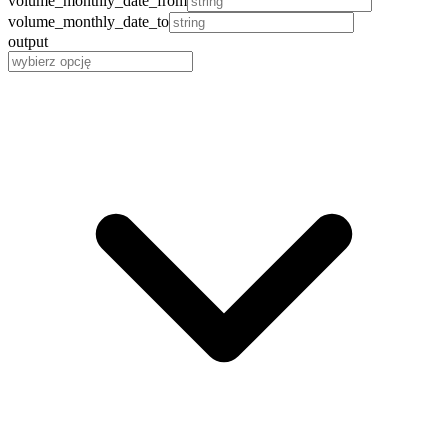
volume_monthly_date_from
volume_monthly_date_to
output