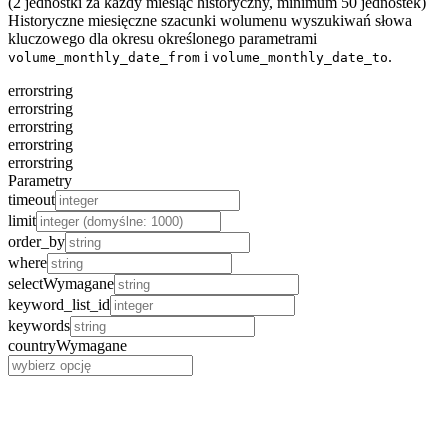
(2 jednostki za każdy miesiąc historyczny, minimum 50 jednostek)
Historyczne miesięczne szacunki wolumenu wyszukiwań słowa
kluczowego dla okresu określonego parametrami
i
.
volume_monthly_date_from
volume_monthly_date_to
error
string
error
string
error
string
error
string
error
string
Parametry
timeout
limit
order_by
where
select
Wymagane
keyword_list_id
keywords
country
Wymagane