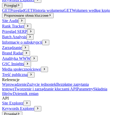
Przegląd
GET
Przegląd
GET
Historia wolumenu
GET
Wolumen według kraju
Proponowane słowa kluczowe
Site Audit
Rank Tracker
Przegląd SERP
Batch Analysis
Informacje o subskrypcji
Zarządzanie
Brand Radar
Analityka WWW
GSC Insights
Media społecznościowe
Treść publiczna
Referencje
Wprowadzenie
Zużycie jednostek
Bezpłatne zapytania
testowe
Tworzenie i zarządzanie kluczami API
Parametry
Składnia
filtrów
Dziennik zmian
API
Site Explorer
Keywords Explorer
Przegląd