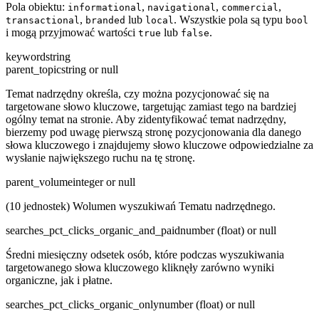
Pola obiektu:
,
,
,
informational
navigational
commercial
,
lub
. Wszystkie pola są typu
transactional
branded
local
bool
i mogą przyjmować wartości
lub
.
true
false
keyword
string
parent_topic
string or null
Temat nadrzędny określa, czy można pozycjonować się na
targetowane słowo kluczowe, targetując zamiast tego na bardziej
ogólny temat na stronie. Aby zidentyfikować temat nadrzędny,
bierzemy pod uwagę pierwszą stronę pozycjonowania dla danego
słowa kluczowego i znajdujemy słowo kluczowe odpowiedzialne za
wysłanie największego ruchu na tę stronę.
parent_volume
integer or null
(10 jednostek) Wolumen wyszukiwań Tematu nadrzędnego.
searches_pct_clicks_organic_and_paid
number (float) or null
Średni miesięczny odsetek osób, które podczas wyszukiwania
targetowanego słowa kluczowego kliknęły zarówno wyniki
organiczne, jak i płatne.
searches_pct_clicks_organic_only
number (float) or null