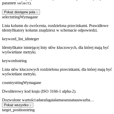
parametr
).
select
Pokaż dostępne pola ↓
select
string
Wymagane
Lista kolumn do zwrócenia, rozdzielona przecinkami. Prawidłowe
identyfikatory kolumn znajdziesz w schemacie odpowiedzi.
keyword_list_id
integer
Identyfikator istniejącej listy słów kluczowych, dla której mają być
wyświetlane metryki.
keywords
string
Lista słów kluczowych rozdzielona przecinkami, dla której mają być
wyświetlane metryki.
country
string
Wymagane
Dwuliterowy kod kraju (ISO 3166-1 alpha-2).
Dozwolone wartości
:
ad
ae
af
ag
ai
al
am
ao
ar
as
at
au
aw
az
ba
…
Pokaż wszystko ↓
target_position
string