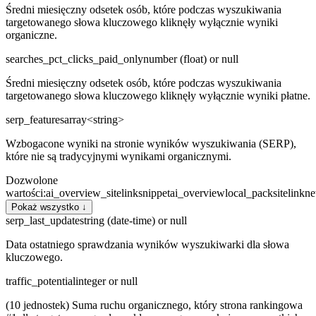
Średni miesięczny odsetek osób, które podczas wyszukiwania
targetowanego słowa kluczowego kliknęły wyłącznie wyniki
organiczne.
searches_pct_clicks_paid_only
number (float) or null
Średni miesięczny odsetek osób, które podczas wyszukiwania
targetowanego słowa kluczowego kliknęły wyłącznie wyniki płatne.
serp_features
array<string>
Wzbogacone wyniki na stronie wyników wyszukiwania (SERP),
które nie są tradycyjnymi wynikami organicznymi.
Dozwolone
wartości
:
ai_overview_sitelink
snippet
ai_overview
local_pack
sitelink
n
Pokaż wszystko ↓
serp_last_update
string (date-time) or null
Data ostatniego sprawdzania wyników wyszukiwarki dla słowa
kluczowego.
traffic_potential
integer or null
(10 jednostek) Suma ruchu organicznego, który strona rankingowa