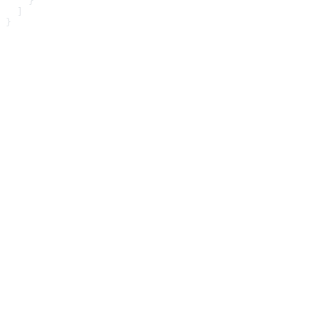
    }
  ]
}