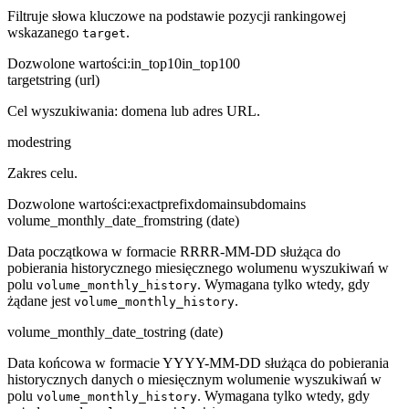
Filtruje słowa kluczowe na podstawie pozycji rankingowej
wskazanego
.
target
Dozwolone wartości
:
in_top10
in_top100
target
string (url)
Cel wyszukiwania: domena lub adres URL.
mode
string
Zakres celu.
Dozwolone wartości
:
exact
prefix
domain
subdomains
volume_monthly_date_from
string (date)
Data początkowa w formacie RRRR-MM-DD służąca do
pobierania historycznego miesięcznego wolumenu wyszukiwań w
polu
. Wymagana tylko wtedy, gdy
volume_monthly_history
żądane jest
.
volume_monthly_history
volume_monthly_date_to
string (date)
Data końcowa w formacie YYYY-MM-DD służąca do pobierania
historycznych danych o miesięcznym wolumenie wyszukiwań w
polu
. Wymagana tylko wtedy, gdy
volume_monthly_history