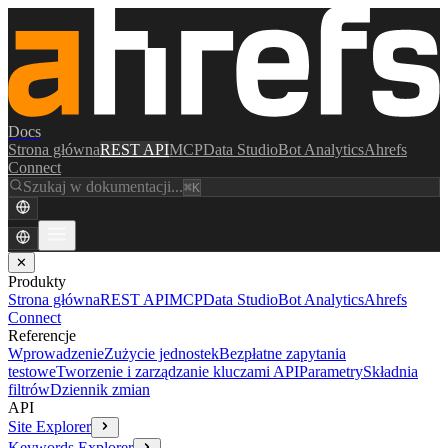
Docs
Strona główna
REST API
MCP
Data Studio
Bot Analytics
Ahrefs
Connect
Szukaj w dokumentacji...
⌘K
✕
Produkty
Strona główna
REST API
MCP
Data Studio
Bot Analytics
Ahrefs
Connect
Referencje
Wprowadzenie
Zużycie jednostek
Bezpłatne zapytania
testowe
Tworzenie i zarządzanie kluczami API
Parametry
Składnia
filtrów
Dziennik zmian
API
Site Explorer
Keywords Explorer