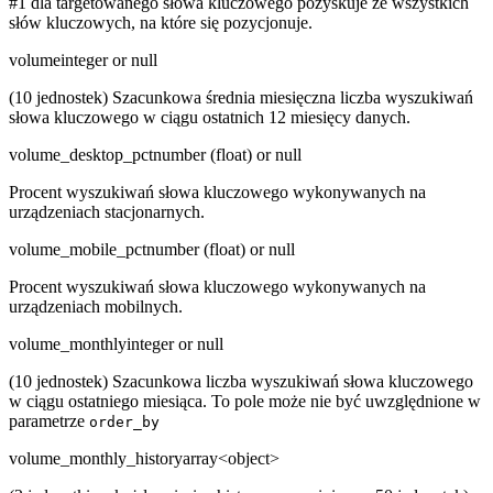
#1 dla targetowanego słowa kluczowego pozyskuje ze wszystkich
słów kluczowych, na które się pozycjonuje.
volume
integer or null
(10 jednostek) Szacunkowa średnia miesięczna liczba wyszukiwań
słowa kluczowego w ciągu ostatnich 12 miesięcy danych.
volume_desktop_pct
number (float) or null
Procent wyszukiwań słowa kluczowego wykonywanych na
urządzeniach stacjonarnych.
volume_mobile_pct
number (float) or null
Procent wyszukiwań słowa kluczowego wykonywanych na
urządzeniach mobilnych.
volume_monthly
integer or null
(10 jednostek) Szacunkowa liczba wyszukiwań słowa kluczowego
w ciągu ostatniego miesiąca. To pole może nie być uwzględnione w
parametrze
order_by
volume_monthly_history
array<object>