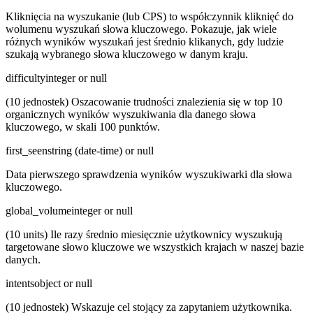
Kliknięcia na wyszukanie (lub CPS) to współczynnik kliknięć do
wolumenu wyszukań słowa kluczowego. Pokazuje, jak wiele
różnych wyników wyszukań jest średnio klikanych, gdy ludzie
szukają wybranego słowa kluczowego w danym kraju.
difficulty
integer or null
(10 jednostek) Oszacowanie trudności znalezienia się w top 10
organicznych wyników wyszukiwania dla danego słowa
kluczowego, w skali 100 punktów.
first_seen
string (date-time) or null
Data pierwszego sprawdzenia wyników wyszukiwarki dla słowa
kluczowego.
global_volume
integer or null
(10 units) Ile razy średnio miesięcznie użytkownicy wyszukują
targetowane słowo kluczowe we wszystkich krajach w naszej bazie
danych.
intents
object or null
(10 jednostek) Wskazuje cel stojący za zapytaniem użytkownika.