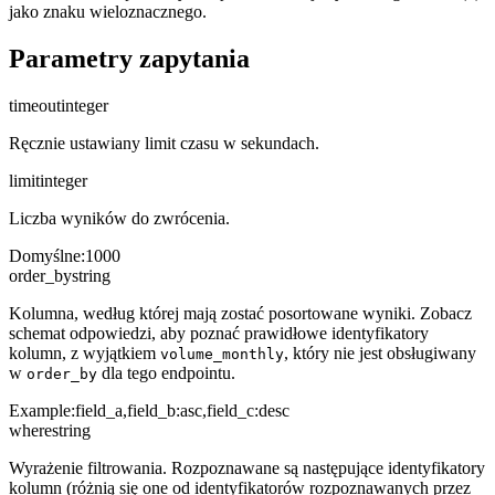
jako znaku wieloznacznego.
Parametry zapytania
timeout
integer
Ręcznie ustawiany limit czasu w sekundach.
limit
integer
Liczba wyników do zwrócenia.
Domyślne
:
1000
order_by
string
Kolumna, według której mają zostać posortowane wyniki. Zobacz
schemat odpowiedzi, aby poznać prawidłowe identyfikatory
kolumn, z wyjątkiem
, który nie jest obsługiwany
volume_monthly
w
dla tego endpointu.
order_by
Example:
field_a,field_b:asc,field_c:desc
where
string
Wyrażenie filtrowania. Rozpoznawane są następujące identyfikatory
kolumn (różnią się one od identyfikatorów rozpoznawanych przez