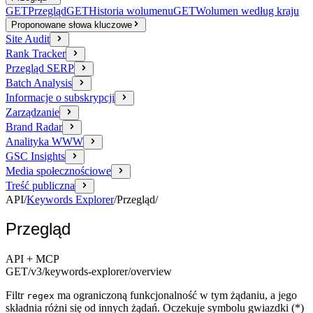
GET
Przegląd
GET
Historia wolumenu
GET
Wolumen według kraju
Proponowane słowa kluczowe
Site Audit
Rank Tracker
Przegląd SERP
Batch Analysis
Informacje o subskrypcji
Zarządzanie
Brand Radar
Analityka WWW
GSC Insights
Media społecznościowe
Treść publiczna
API
/
Keywords Explorer
/
Przegląd
/
Przegląd
API + MCP
GET
/v3/keywords-explorer
/overview
Filtr
ma ograniczoną funkcjonalność w tym żądaniu, a jego
regex
składnia różni się od innych żądań. Oczekuje symbolu gwiazdki (*)