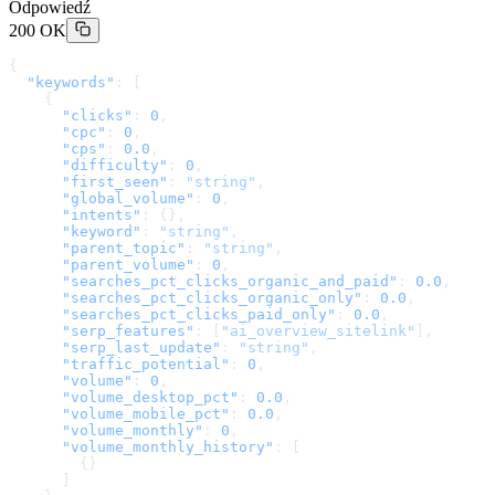
Odpowiedź
200 OK
{
  "keywords"
: [
    {
      "clicks"
: 
0
,
      "cpc"
: 
0
,
      "cps"
: 
0.0
,
      "difficulty"
: 
0
,
      "first_seen"
: 
"string"
,
      "global_volume"
: 
0
,
      "intents"
: {},
      "keyword"
: 
"string"
,
      "parent_topic"
: 
"string"
,
      "parent_volume"
: 
0
,
      "searches_pct_clicks_organic_and_paid"
: 
0.0
,
      "searches_pct_clicks_organic_only"
: 
0.0
,
      "searches_pct_clicks_paid_only"
: 
0.0
,
      "serp_features"
: [
"ai_overview_sitelink"
],
      "serp_last_update"
: 
"string"
,
      "traffic_potential"
: 
0
,
      "volume"
: 
0
,
      "volume_desktop_pct"
: 
0.0
,
      "volume_mobile_pct"
: 
0.0
,
      "volume_monthly"
: 
0
,
      "volume_monthly_history"
: [
        {}
      ]