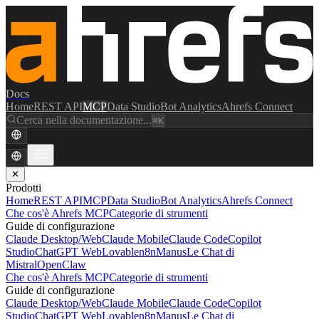
Docs
Home
REST API
MCP
Data Studio
Bot Analytics
Ahrefs Connect
Cerca nella documentazione...
⌘K
✕
Prodotti
Home
REST API
MCP
Data Studio
Bot Analytics
Ahrefs Connect
Che cos'è Ahrefs MCP
Categorie di strumenti
Guide di configurazione
Claude Desktop/Web
Claude Mobile
Claude Code
Copilot
Studio
ChatGPT Web
Lovable
n8n
Manus
Le Chat di
Mistral
OpenClaw
Che cos'è Ahrefs MCP
Categorie di strumenti
Guide di configurazione
Claude Desktop/Web
Claude Mobile
Claude Code
Copilot
Studio
ChatGPT Web
Lovable
n8n
Manus
Le Chat di