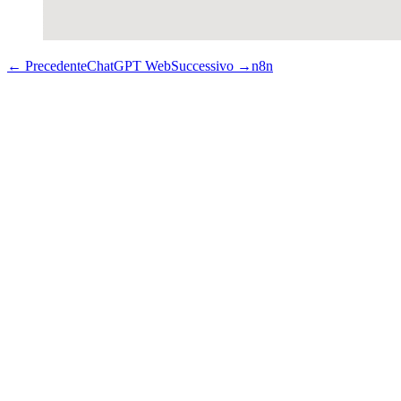
←
Precedente
ChatGPT Web
Successivo
→
n8n