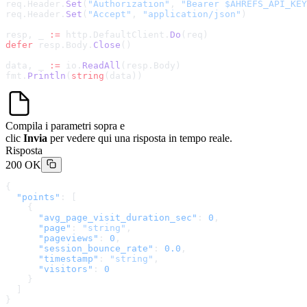
req.Header.
Set
(
"Authorization"
, 
"Bearer $AHREFS_API_KEY
req.Header.
Set
(
"Accept"
, 
"application/json"
)
resp, _ 
:=
 http.DefaultClient.
Do
(req)
defer
 resp.Body.
Close
()
data, _ 
:=
 io.
ReadAll
(resp.Body)
fmt.
Println
(
string
(data))
Compila i parametri sopra e
clic
Invia
per vedere qui una risposta in tempo reale.
Risposta
200 OK
{
  "points"
: [
    {
      "avg_page_visit_duration_sec"
: 
0
,
      "page"
: 
"string"
,
      "pageviews"
: 
0
,
      "session_bounce_rate"
: 
0.0
,
      "timestamp"
: 
"string"
,
      "visitors"
: 
0
    }
  ]
}