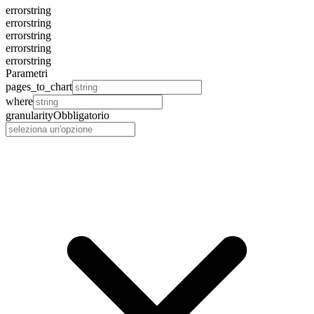
error
string
error
string
error
string
error
string
error
string
Parametri
pages_to_chart
where
granularity
Obbligatorio