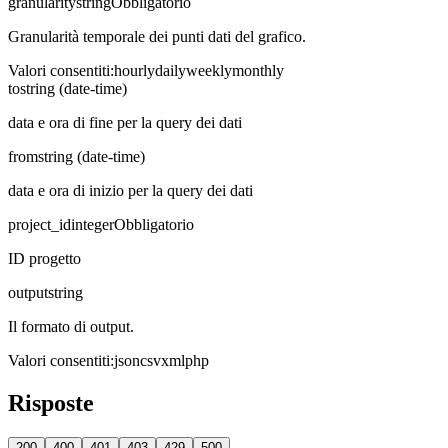
granularity
string
Obbligatorio
Granularità temporale dei punti dati del grafico.
Valori consentiti
:
hourly
daily
weekly
monthly
to
string (date-time)
data e ora di fine per la query dei dati
from
string (date-time)
data e ora di inizio per la query dei dati
project_id
integer
Obbligatorio
ID progetto
output
string
Il formato di output.
Valori consentiti
:
json
csv
xml
php
Risposte
200
400
401
403
429
500