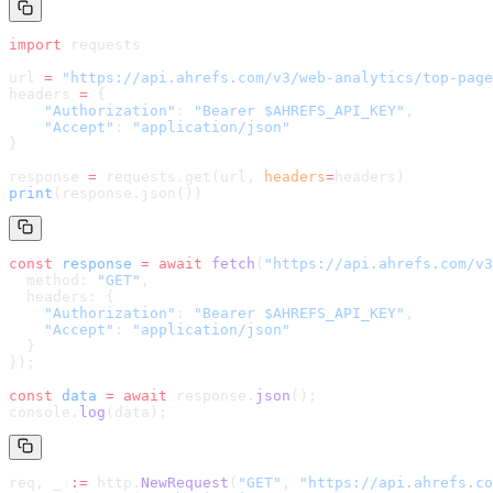
import
 requests
url 
=
 "
https://api.ahrefs.com/v3/web-analytics/top-page
headers 
=
 {
    "Authorization"
: 
"Bearer $AHREFS_API_KEY"
,
    "Accept"
: 
"application/json"
}
response 
=
 requests.get(url, 
headers
=
headers
)
print
(response.json())
const
 response
 =
 await
 fetch
(
"
https://api.ahrefs.com/v3
  method: 
"GET"
,
  headers: {
    "Authorization"
: 
"Bearer $AHREFS_API_KEY"
,
    "Accept"
: 
"application/json"
  }
});
const
 data
 =
 await
 response.
json
();
console.
log
(data);
req, _ 
:=
 http.
NewRequest
(
"GET"
, 
"
https://api.ahrefs.co