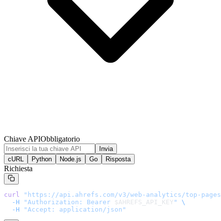
Chiave API
Obbligatorio
Invia
cURL
Python
Node.js
Go
Risposta
Richiesta
curl
 "
https://api.ahrefs.com/v3/web-analytics/top-pages
  -H
 "Authorization: Bearer 
$AHREFS_API_KEY
"
 \
  -H
 "Accept: application/json"