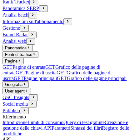
Rank Tracker
Panoramica SERP
Analisi batch
Informazioni sull'abbonamento
Gestione
Brand Radar
Analisi web
Panoramica
Fonti di traffico
Pagine
GET
Pagine di entrata
GET
Grafico delle pagine di
entrata
GET
Pagine di uscita
GET
Grafico delle pagine di
uscita
GET
Pagine principali
GET
Grafico delle pagine principali
Geografia
User agent
GSC Insights
Social media
Pubblico
Riferimento
Introduzione
Limiti di consumo
Query di test gratuite
Creazione e
gestione delle chiavi API
Parametri
Sintassi dei filtri
Registro delle
modifiche
API