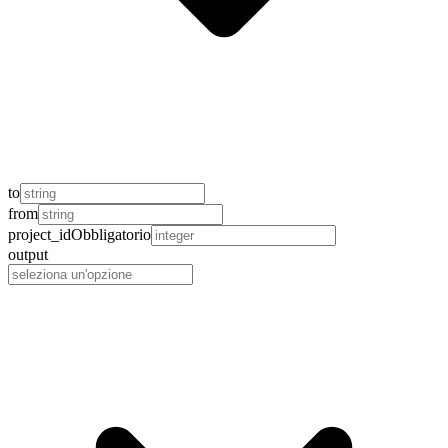
to
from
project_id
Obbligatorio
output