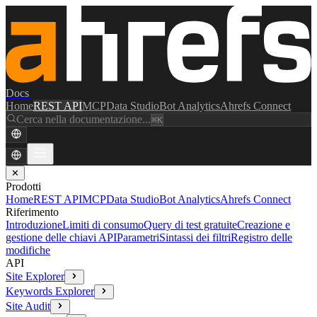
Docs
Home
REST API
MCP
Data Studio
Bot Analytics
Ahrefs Connect
Cerca nella documentazione...
⌘K
✕
Prodotti
Home
REST API
MCP
Data Studio
Bot Analytics
Ahrefs Connect
Riferimento
Introduzione
Limiti di consumo
Query di test gratuite
Creazione e
gestione delle chiavi API
Parametri
Sintassi dei filtri
Registro delle
modifiche
API
Site Explorer
Keywords Explorer
Site Audit