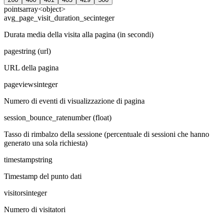
points
array<object>
avg_page_visit_duration_sec
integer
Durata media della visita alla pagina (in secondi)
page
string (url)
URL della pagina
pageviews
integer
Numero di eventi di visualizzazione di pagina
session_bounce_rate
number (float)
Tasso di rimbalzo della sessione (percentuale di sessioni che hanno
generato una sola richiesta)
timestamp
string
Timestamp del punto dati
visitors
integer
Numero di visitatori