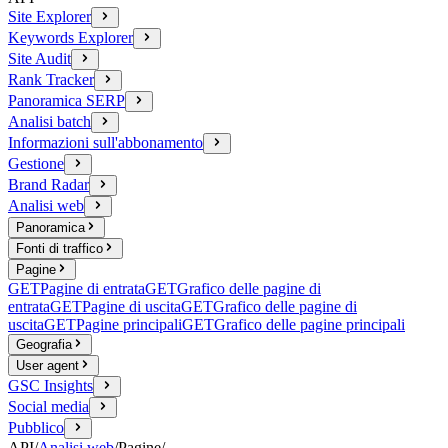
Site Explorer
Keywords Explorer
Site Audit
Rank Tracker
Panoramica SERP
Analisi batch
Informazioni sull'abbonamento
Gestione
Brand Radar
Analisi web
Panoramica
Fonti di traffico
Pagine
GET
Pagine di entrata
GET
Grafico delle pagine di
entrata
GET
Pagine di uscita
GET
Grafico delle pagine di
uscita
GET
Pagine principali
GET
Grafico delle pagine principali
Geografia
User agent
GSC Insights
Social media
Pubblico
API
/
Analisi web
/
Pagine
/