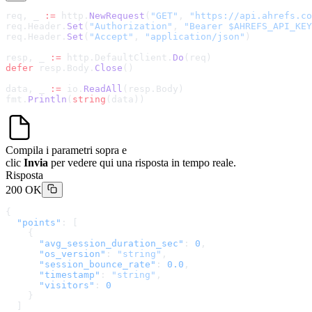
req, _ 
:=
 http.
NewRequest
(
"GET"
, 
"
https://api.ahrefs.co
req.Header.
Set
(
"Authorization"
, 
"Bearer $AHREFS_API_KEY
req.Header.
Set
(
"Accept"
, 
"application/json"
)
resp, _ 
:=
 http.DefaultClient.
Do
(req)
defer
 resp.Body.
Close
()
data, _ 
:=
 io.
ReadAll
(resp.Body)
fmt.
Println
(
string
(data))
Compila i parametri sopra e
clic
Invia
per vedere qui una risposta in tempo reale.
Risposta
200 OK
{
  "points"
: [
    {
      "avg_session_duration_sec"
: 
0
,
      "os_version"
: 
"string"
,
      "session_bounce_rate"
: 
0.0
,
      "timestamp"
: 
"string"
,
      "visitors"
: 
0
    }
  ]