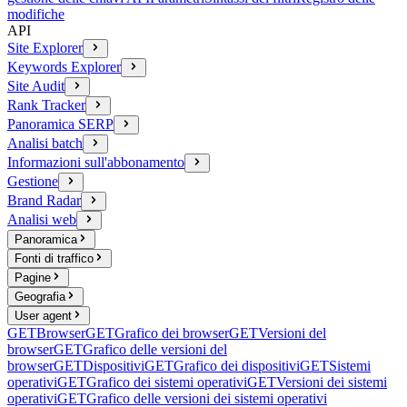
modifiche
API
Site Explorer
Keywords Explorer
Site Audit
Rank Tracker
Panoramica SERP
Analisi batch
Informazioni sull'abbonamento
Gestione
Brand Radar
Analisi web
Panoramica
Fonti di traffico
Pagine
Geografia
User agent
GET
Browser
GET
Grafico dei browser
GET
Versioni del
browser
GET
Grafico delle versioni del
browser
GET
Dispositivi
GET
Grafico dei dispositivi
GET
Sistemi
operativi
GET
Grafico dei sistemi operativi
GET
Versioni dei sistemi
operativi
GET
Grafico delle versioni dei sistemi operativi