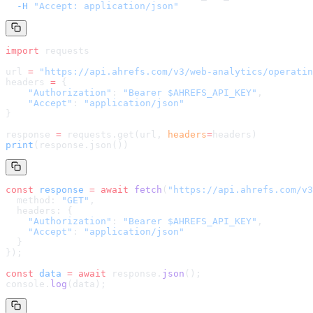
  -H
 "Accept: application/json"
import
 requests
url 
=
 "
https://api.ahrefs.com/v3/web-analytics/operatin
headers 
=
 {
    "Authorization"
: 
"Bearer $AHREFS_API_KEY"
,
    "Accept"
: 
"application/json"
}
response 
=
 requests.get(url, 
headers
=
headers
)
print
(response.json())
const
 response
 =
 await
 fetch
(
"
https://api.ahrefs.com/v3
  method: 
"GET"
,
  headers: {
    "Authorization"
: 
"Bearer $AHREFS_API_KEY"
,
    "Accept"
: 
"application/json"
  }
});
const
 data
 =
 await
 response.
json
();
console.
log
(data);