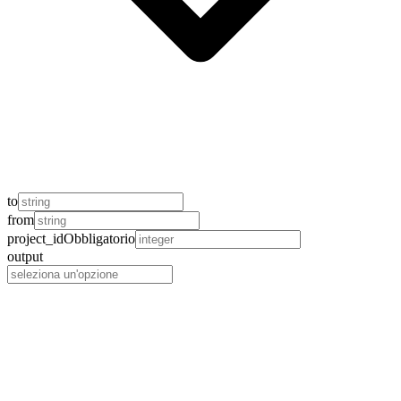
to
from
project_id
Obbligatorio
output