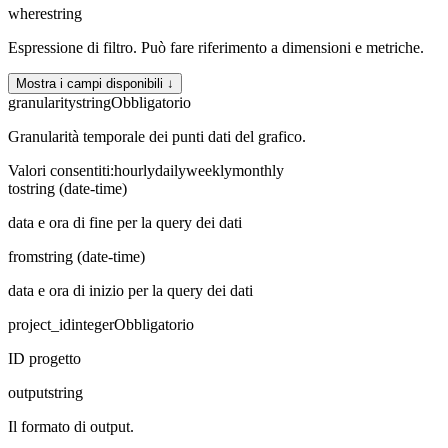
where
string
Espressione di filtro. Può fare riferimento a dimensioni e metriche.
Mostra i campi disponibili ↓
granularity
string
Obbligatorio
Granularità temporale dei punti dati del grafico.
Valori consentiti
:
hourly
daily
weekly
monthly
to
string (date-time)
data e ora di fine per la query dei dati
from
string (date-time)
data e ora di inizio per la query dei dati
project_id
integer
Obbligatorio
ID progetto
output
string
Il formato di output.