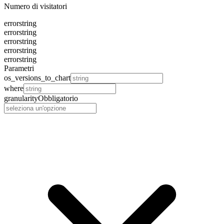
Numero di visitatori
error
string
error
string
error
string
error
string
error
string
Parametri
os_versions_to_chart
where
granularity
Obbligatorio