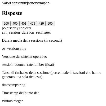
Valori consentiti
:
json
csv
xml
php
Risposte
200
400
401
403
429
500
points
array<object>
avg_session_duration_sec
integer
Durata media della sessione (in secondi)
os_version
string
Versione del sistema operativo
session_bounce_rate
number (float)
Tasso di rimbalzo della sessione (percentuale di sessioni che hanno
generato una sola richiesta)
timestamp
string
Timestamp del punto dati
visitors
integer