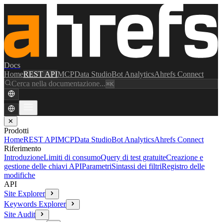
Docs
Home
REST API
MCP
Data Studio
Bot Analytics
Ahrefs Connect
Cerca nella documentazione...
⌘K
✕
Prodotti
Home
REST API
MCP
Data Studio
Bot Analytics
Ahrefs Connect
Riferimento
Introduzione
Limiti di consumo
Query di test gratuite
Creazione e
gestione delle chiavi API
Parametri
Sintassi dei filtri
Registro delle
modifiche
API
Site Explorer
Keywords Explorer
Site Audit