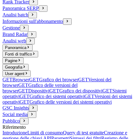
Rank Tracker
Panoramica SERP
Analisi batch
Informazioni sull'abbonamento
Gestione
Brand Radar
Analisi web
Panoramica
Fonti di traffico
Pagine
Geografia
User agent
GET
Browser
GET
Grafico dei browser
GET
Versioni del
browser
GET
Grafico delle versioni del
browser
GET
Dispositivi
GET
Grafico dei dispositivi
GET
Sistemi
operativi
GET
Grafico dei sistemi operativi
GET
Versioni dei sistemi
operativi
GET
Grafico delle versioni dei sistemi operativi
GSC Insights
Social media
Pubblico
Riferimento
Introduzione
Limiti di consumo
Query di test gratuite
Creazione e
gestione delle chiavi API
Parametri
Sintassi dei filtri
Registro delle