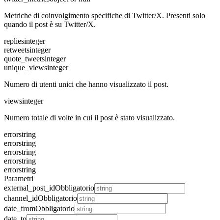
Metriche di coinvolgimento specifiche di Twitter/X. Presenti solo
quando il post è su Twitter/X.
replies
integer
retweets
integer
quote_tweets
integer
unique_views
integer
Numero di utenti unici che hanno visualizzato il post.
views
integer
Numero totale di volte in cui il post è stato visualizzato.
error
string
error
string
error
string
error
string
error
string
Parametri
external_post_id
Obbligatorio
channel_id
Obbligatorio
date_from
Obbligatorio
date_to