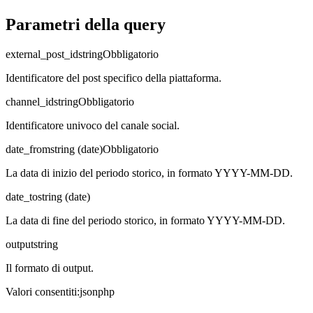
Parametri della query
external_post_id
string
Obbligatorio
Identificatore del post specifico della piattaforma.
channel_id
string
Obbligatorio
Identificatore univoco del canale social.
date_from
string (date)
Obbligatorio
La data di inizio del periodo storico, in formato YYYY-MM-DD.
date_to
string (date)
La data di fine del periodo storico, in formato YYYY-MM-DD.
output
string
Il formato di output.
Valori consentiti
:
json
php