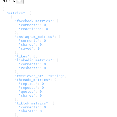
200 OK
{
  "metrics"
: [
    {
      "facebook_metrics"
: {
        "comments"
: 
0
,
        "reactions"
: 
0
      },
      "instagram_metrics"
: {
        "comments"
: 
0
,
        "shares"
: 
0
,
        "saved"
: 
0
      },
      "likes"
: 
0
,
      "linkedin_metrics"
: {
        "comments"
: 
0
,
        "reshares"
: 
0
      },
      "retrieved_at"
: 
"string"
,
      "threads_metrics"
: {
        "replies"
: 
0
,
        "reposts"
: 
0
,
        "quotes"
: 
0
,
        "shares"
: 
0
      },
      "tiktok_metrics"
: {
        "comments"
: 
0
,
        "shares"
: 
0
      },