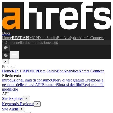
Docs
Home
REST API
MCP
Data Studio
Bot Analytics
Ahrefs Connect
Cerca nella documentazione...
⌘K
✕
Prodotti
Home
REST API
MCP
Data Studio
Bot Analytics
Ahrefs Connect
Riferimento
Introduzione
Limiti di consumo
Query di test gratuite
Creazione e
gestione delle chiavi API
Parametri
Sintassi dei filtri
Registro delle
modifiche
API
Site Explorer
Keywords Explorer
Site Audit