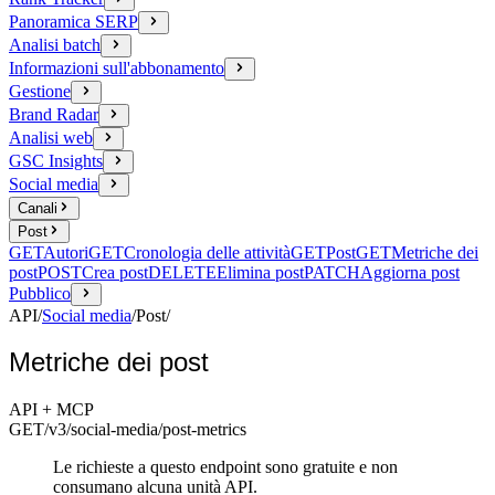
Panoramica SERP
Analisi batch
Informazioni sull'abbonamento
Gestione
Brand Radar
Analisi web
GSC Insights
Social media
Canali
Post
GET
Autori
GET
Cronologia delle attività
GET
Post
GET
Metriche dei
post
POST
Crea post
DELETE
Elimina post
PATCH
Aggiorna post
Pubblico
API
/
Social media
/
Post
/
Metriche dei post
API + MCP
GET
/v3/social-media
/post-metrics
Le richieste a questo endpoint sono gratuite e non
consumano alcuna unità API.