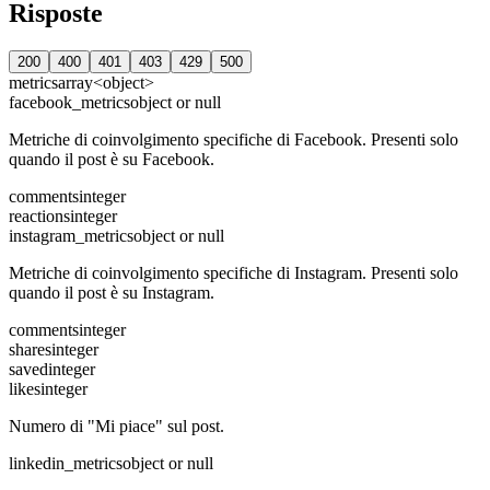
Risposte
200
400
401
403
429
500
metrics
array<object>
facebook_metrics
object or null
Metriche di coinvolgimento specifiche di Facebook. Presenti solo
quando il post è su Facebook.
comments
integer
reactions
integer
instagram_metrics
object or null
Metriche di coinvolgimento specifiche di Instagram. Presenti solo
quando il post è su Instagram.
comments
integer
shares
integer
saved
integer
likes
integer
Numero di "Mi piace" sul post.
linkedin_metrics
object or null