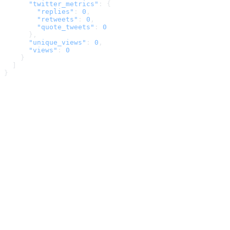
      "twitter_metrics"
: {
        "replies"
: 
0
,
        "retweets"
: 
0
,
        "quote_tweets"
: 
0
      },
      "unique_views"
: 
0
,
      "views"
: 
0
    }
  ]
}