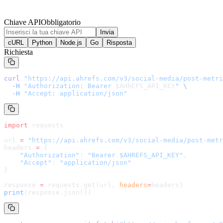
Chiave API
Obbligatorio
Invia
cURL
Python
Node.js
Go
Risposta
Richiesta
curl
 "
https://api.ahrefs.com/v3/social-media/post-metri
  -H
 "Authorization: Bearer 
$AHREFS_API_KEY
"
 \
  -H
 "Accept: application/json"
import
 requests
url 
=
 "
https://api.ahrefs.com/v3/social-media/post-metr
headers 
=
 {
    "Authorization"
: 
"Bearer $AHREFS_API_KEY"
,
    "Accept"
: 
"application/json"
}
response 
=
 requests.get(url, 
headers
=
headers
)
print
(response.json())