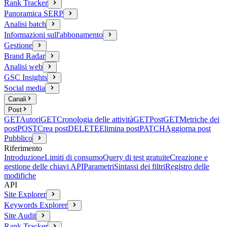
Rank Tracker
Panoramica SERP
Analisi batch
Informazioni sull'abbonamento
Gestione
Brand Radar
Analisi web
GSC Insights
Social media
Canali
Post
GET
Autori
GET
Cronologia delle attività
GET
Post
GET
Metriche dei
post
POST
Crea post
DELETE
Elimina post
PATCH
Aggiorna post
Pubblico
Riferimento
Introduzione
Limiti di consumo
Query di test gratuite
Creazione e
gestione delle chiavi API
Parametri
Sintassi dei filtri
Registro delle
modifiche
API
Site Explorer
Keywords Explorer
Site Audit
Rank Tracker