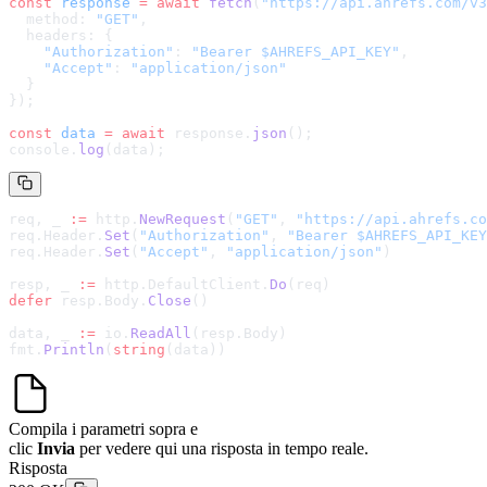
const
 response
 =
 await
 fetch
(
"
https://api.ahrefs.com/v3
  method: 
"GET"
,
  headers: {
    "Authorization"
: 
"Bearer $AHREFS_API_KEY"
,
    "Accept"
: 
"application/json"
  }
});
const
 data
 =
 await
 response.
json
();
console.
log
(data);
req, _ 
:=
 http.
NewRequest
(
"GET"
, 
"
https://api.ahrefs.co
req.Header.
Set
(
"Authorization"
, 
"Bearer $AHREFS_API_KEY
req.Header.
Set
(
"Accept"
, 
"application/json"
)
resp, _ 
:=
 http.DefaultClient.
Do
(req)
defer
 resp.Body.
Close
()
data, _ 
:=
 io.
ReadAll
(resp.Body)
fmt.
Println
(
string
(data))
Compila i parametri sopra e
clic
Invia
per vedere qui una risposta in tempo reale.
Risposta