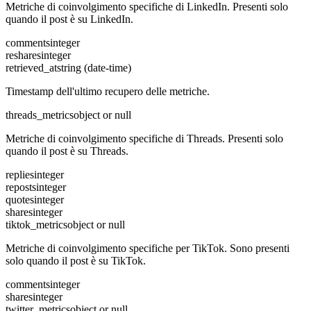
Metriche di coinvolgimento specifiche di LinkedIn. Presenti solo
quando il post è su LinkedIn.
comments
integer
reshares
integer
retrieved_at
string (date-time)
Timestamp dell'ultimo recupero delle metriche.
threads_metrics
object or null
Metriche di coinvolgimento specifiche di Threads. Presenti solo
quando il post è su Threads.
replies
integer
reposts
integer
quotes
integer
shares
integer
tiktok_metrics
object or null
Metriche di coinvolgimento specifiche per TikTok. Sono presenti
solo quando il post è su TikTok.
comments
integer
shares
integer
twitter_metrics
object or null