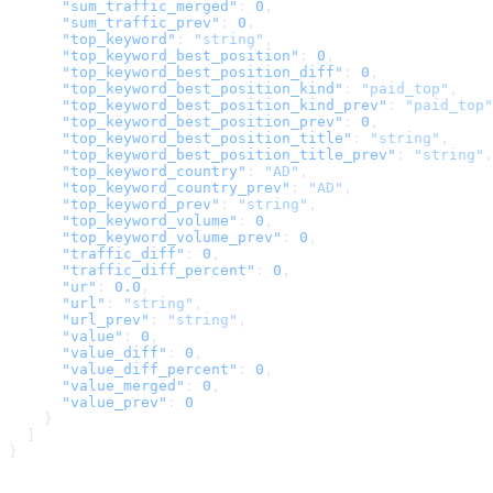
      "sum_traffic_merged"
: 
0
,
      "sum_traffic_prev"
: 
0
,
      "top_keyword"
: 
"string"
,
      "top_keyword_best_position"
: 
0
,
      "top_keyword_best_position_diff"
: 
0
,
      "top_keyword_best_position_kind"
: 
"paid_top"
,
      "top_keyword_best_position_kind_prev"
: 
"paid_top"
      "top_keyword_best_position_prev"
: 
0
,
      "top_keyword_best_position_title"
: 
"string"
,
      "top_keyword_best_position_title_prev"
: 
"string"
,
      "top_keyword_country"
: 
"AD"
,
      "top_keyword_country_prev"
: 
"AD"
,
      "top_keyword_prev"
: 
"string"
,
      "top_keyword_volume"
: 
0
,
      "top_keyword_volume_prev"
: 
0
,
      "traffic_diff"
: 
0
,
      "traffic_diff_percent"
: 
0
,
      "ur"
: 
0.0
,
      "url"
: 
"string"
,
      "url_prev"
: 
"string"
,
      "value"
: 
0
,
      "value_diff"
: 
0
,
      "value_diff_percent"
: 
0
,
      "value_merged"
: 
0
,
      "value_prev"
: 
0
    }
  ]
}