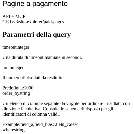
Pagine a pagamento
API + MCP
GET
/v3/site-explorer
/paid-pages
Parametri della query
timeout
integer
Una durata di timeout manuale in secondi.
limit
integer
Il numero di risultati da restituire.
Predefinita
:
1000
order_by
string
Un elenco di colonne separate da virgole per ordinare i risultati, con
direzione facoltativa. Consulta lo schema di risposta per gli
identificatori di colonna validi.
Example:
field_a,field_b:asc,field_c:desc
where
string