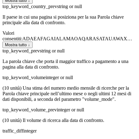
Mostra tutto ↓
top_keyword_country_prev
string or null
Il paese in cui una pagina si posiziona per la sua Parola chiave
principale alla data di confronto.
Valori
consentiti
:
AD
AE
AF
AG
AI
AL
AM
AO
AQ
AR
AS
AT
AU
AW
AX
…
Mostra tutto ↓
top_keyword_prev
string or null
La parola chiave che porta il maggior traffico a pagamento a una
pagina alla data di confronto.
top_keyword_volume
integer or null
(10 unità) Una stima del numero medio mensile di ricerche per la
Parola chiave principale nell’ultimo mese o negli ultimi 12 mesi di
dati disponibili, a seconda del parametro "volume_mode".
top_keyword_volume_prev
integer or null
(10 unità) Il volume di ricerca alla data di confronto.
traffic_diff
integer