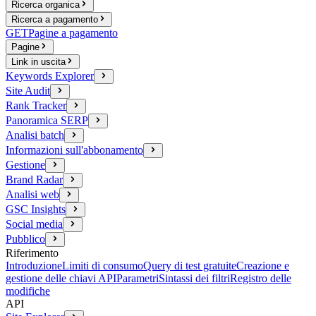
Ricerca organica
Ricerca a pagamento
GET
Pagine a pagamento
Pagine
Link in uscita
Keywords Explorer
Site Audit
Rank Tracker
Panoramica SERP
Analisi batch
Informazioni sull'abbonamento
Gestione
Brand Radar
Analisi web
GSC Insights
Social media
Pubblico
Riferimento
Introduzione
Limiti di consumo
Query di test gratuite
Creazione e
gestione delle chiavi API
Parametri
Sintassi dei filtri
Registro delle
modifiche
API