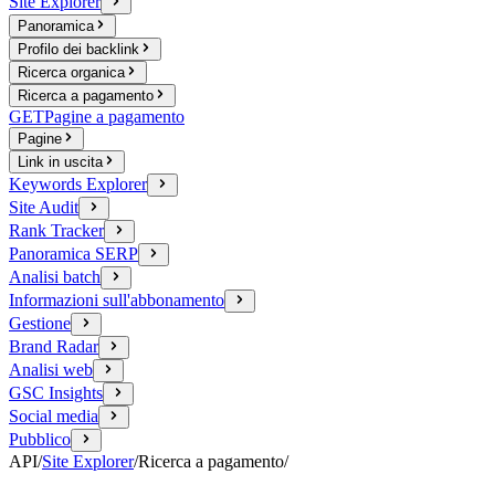
Site Explorer
Panoramica
Profilo dei backlink
Ricerca organica
Ricerca a pagamento
GET
Pagine a pagamento
Pagine
Link in uscita
Keywords Explorer
Site Audit
Rank Tracker
Panoramica SERP
Analisi batch
Informazioni sull'abbonamento
Gestione
Brand Radar
Analisi web
GSC Insights
Social media
Pubblico
API
/
Site Explorer
/
Ricerca a pagamento
/