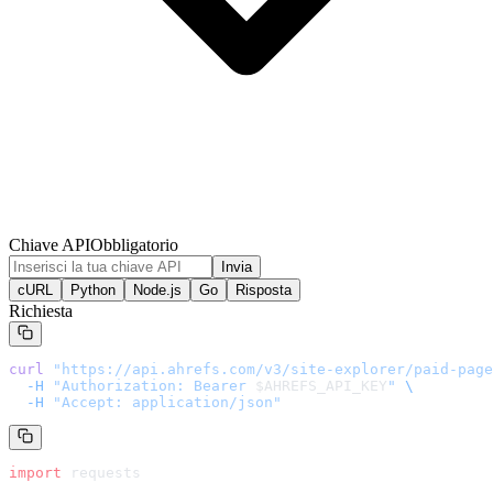
Chiave API
Obbligatorio
Invia
cURL
Python
Node.js
Go
Risposta
Richiesta
curl
 "
https://api.ahrefs.com/v3/site-explorer/paid-page
  -H
 "Authorization: Bearer 
$AHREFS_API_KEY
"
 \
  -H
 "Accept: application/json"
import
 requests