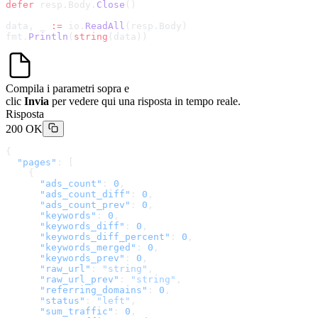
defer
 resp.Body.
Close
()
data, _ 
:=
 io.
ReadAll
(resp.Body)
fmt.
Println
(
string
(data))
Compila i parametri sopra e
clic
Invia
per vedere qui una risposta in tempo reale.
Risposta
200 OK
{
  "pages"
: [
    {
      "ads_count"
: 
0
,
      "ads_count_diff"
: 
0
,
      "ads_count_prev"
: 
0
,
      "keywords"
: 
0
,
      "keywords_diff"
: 
0
,
      "keywords_diff_percent"
: 
0
,
      "keywords_merged"
: 
0
,
      "keywords_prev"
: 
0
,
      "raw_url"
: 
"string"
,
      "raw_url_prev"
: 
"string"
,
      "referring_domains"
: 
0
,
      "status"
: 
"left"
,
      "sum_traffic"
: 
0
,