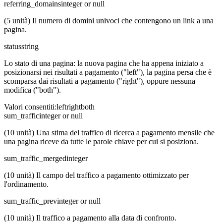
referring_domains
integer or null
(5 unità) Il numero di domini univoci che contengono un link a una
pagina.
status
string
Lo stato di una pagina: la nuova pagina che ha appena iniziato a
posizionarsi nei risultati a pagamento ("left"), la pagina persa che è
scomparsa dai risultati a pagamento ("right"), oppure nessuna
modifica ("both").
Valori consentiti
:
left
right
both
sum_traffic
integer or null
(10 unità) Una stima del traffico di ricerca a pagamento mensile che
una pagina riceve da tutte le parole chiave per cui si posiziona.
sum_traffic_merged
integer
(10 unità) Il campo del traffico a pagamento ottimizzato per
l'ordinamento.
sum_traffic_prev
integer or null
(10 unità) Il traffico a pagamento alla data di confronto.