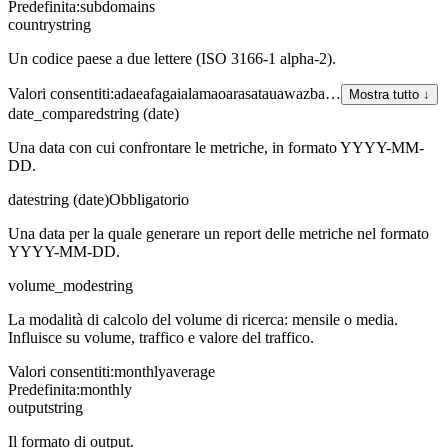
Predefinita
:
subdomains
country
string
Un codice paese a due lettere (ISO 3166-1 alpha-2).
Valori consentiti
:
ad
ae
af
ag
ai
al
am
ao
ar
as
at
au
aw
az
ba
…
Mostra tutto ↓
date_compared
string (date)
Una data con cui confrontare le metriche, in formato YYYY-MM-
DD.
date
string (date)
Obbligatorio
Una data per la quale generare un report delle metriche nel formato
YYYY-MM-DD.
volume_mode
string
La modalità di calcolo del volume di ricerca: mensile o media.
Influisce su volume, traffico e valore del traffico.
Valori consentiti
:
monthly
average
Predefinita
:
monthly
output
string
Il formato di output.