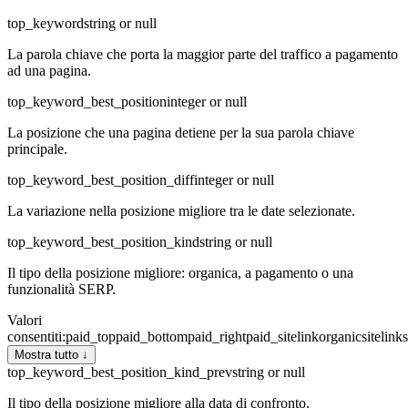
top_keyword
string or null
La parola chiave che porta la maggior parte del traffico a pagamento
ad una pagina.
top_keyword_best_position
integer or null
La posizione che una pagina detiene per la sua parola chiave
principale.
top_keyword_best_position_diff
integer or null
La variazione nella posizione migliore tra le date selezionate.
top_keyword_best_position_kind
string or null
Il tipo della posizione migliore: organica, a pagamento o una
funzionalità SERP.
Valori
consentiti
:
paid_top
paid_bottom
paid_right
paid_sitelink
organic
sitelink
Mostra tutto ↓
top_keyword_best_position_kind_prev
string or null
Il tipo della posizione migliore alla data di confronto.