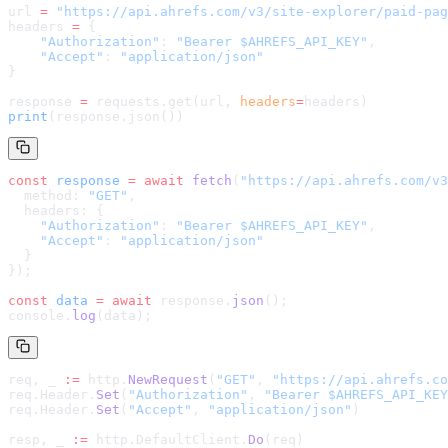
url 
=
 "
https://api.ahrefs.com/v3/site-explorer/paid-pag
headers 
=
 {
    "Authorization"
: 
"Bearer $AHREFS_API_KEY"
,
    "Accept"
: 
"application/json"
}
response 
=
 requests.get(url, 
headers
=
headers
)
print
(response.json())
const
 response
 =
 await
 fetch
(
"
https://api.ahrefs.com/v3
  method: 
"GET"
,
  headers: {
    "Authorization"
: 
"Bearer $AHREFS_API_KEY"
,
    "Accept"
: 
"application/json"
  }
});
const
 data
 =
 await
 response.
json
();
console.
log
(data);
req, _ 
:=
 http.
NewRequest
(
"GET"
, 
"
https://api.ahrefs.co
req.Header.
Set
(
"Authorization"
, 
"Bearer $AHREFS_API_KEY
req.Header.
Set
(
"Accept"
, 
"application/json"
)
resp, _ 
:=
 http.DefaultClient.
Do
(req)