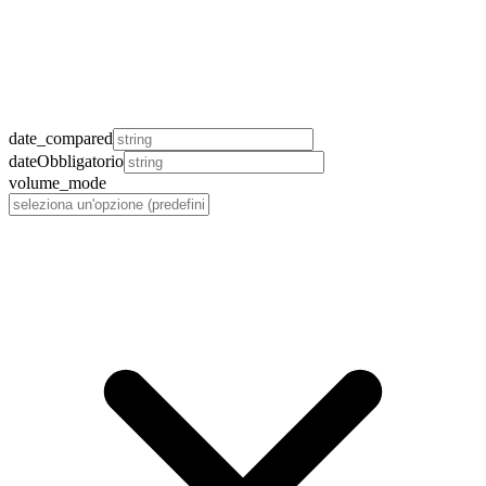
date_compared
date
Obbligatorio
volume_mode