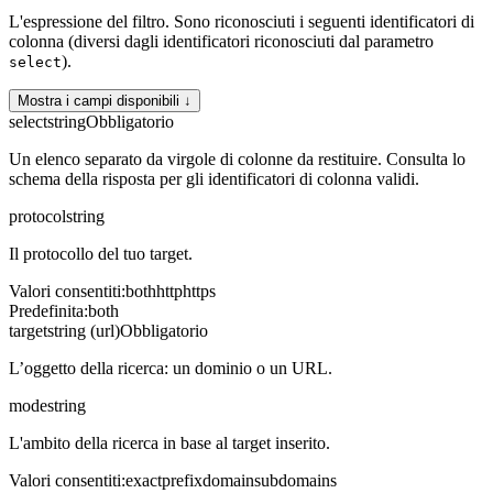
L'espressione del filtro. Sono riconosciuti i seguenti identificatori di
colonna (diversi dagli identificatori riconosciuti dal parametro
).
select
Mostra i campi disponibili ↓
select
string
Obbligatorio
Un elenco separato da virgole di colonne da restituire. Consulta lo
schema della risposta per gli identificatori di colonna validi.
protocol
string
Il protocollo del tuo target.
Valori consentiti
:
both
http
https
Predefinita
:
both
target
string (url)
Obbligatorio
L’oggetto della ricerca: un dominio o un URL.
mode
string
L'ambito della ricerca in base al target inserito.
Valori consentiti
:
exact
prefix
domain
subdomains