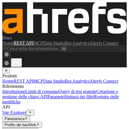
Docs
Home
REST API
MCP
Data Studio
Bot Analytics
Ahrefs Connect
Cerca nella documentazione...
⌘K
✕
Prodotti
Home
REST API
MCP
Data Studio
Bot Analytics
Ahrefs Connect
Riferimento
Introduzione
Limiti di consumo
Query di test gratuite
Creazione e
gestione delle chiavi API
Parametri
Sintassi dei filtri
Registro delle
modifiche
API
Site Explorer
Panoramica
Profilo dei backlink