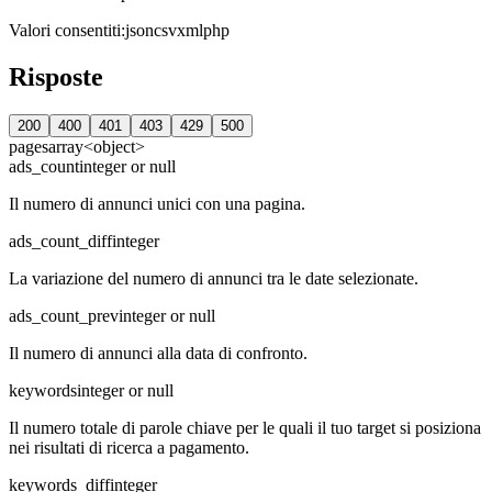
Valori consentiti
:
json
csv
xml
php
Risposte
200
400
401
403
429
500
pages
array<object>
ads_count
integer or null
Il numero di annunci unici con una pagina.
ads_count_diff
integer
La variazione del numero di annunci tra le date selezionate.
ads_count_prev
integer or null
Il numero di annunci alla data di confronto.
keywords
integer or null
Il numero totale di parole chiave per le quali il tuo target si posiziona
nei risultati di ricerca a pagamento.
keywords_diff
integer