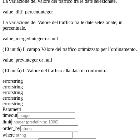
La variazione del valore del traffico tra le date selezionate.
value_diff_percent
integer
La variazione del Valore del traffico tra le date selezionate, in
percentuale.
value_merged
integer or null
(10 unità) Il campo Valore del traffico ottimizzato per l’ordinamento.
value_prev
integer or null
(10 unità) Il Valore del traffico alla data di confronto.
error
string
error
string
error
string
error
string
error
string
Parametri
timeout
limit
order_by
where