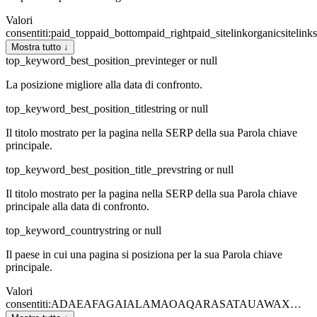
Valori
consentiti
:
paid_top
paid_bottom
paid_right
paid_sitelink
organic
sitelink
Mostra tutto ↓
top_keyword_best_position_prev
integer or null
La posizione migliore alla data di confronto.
top_keyword_best_position_title
string or null
Il titolo mostrato per la pagina nella SERP della sua Parola chiave
principale.
top_keyword_best_position_title_prev
string or null
Il titolo mostrato per la pagina nella SERP della sua Parola chiave
principale alla data di confronto.
top_keyword_country
string or null
Il paese in cui una pagina si posiziona per la sua Parola chiave
principale.
Valori
consentiti
:
AD
AE
AF
AG
AI
AL
AM
AO
AQ
AR
AS
AT
AU
AW
AX
…