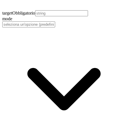
target
Obbligatorio
mode