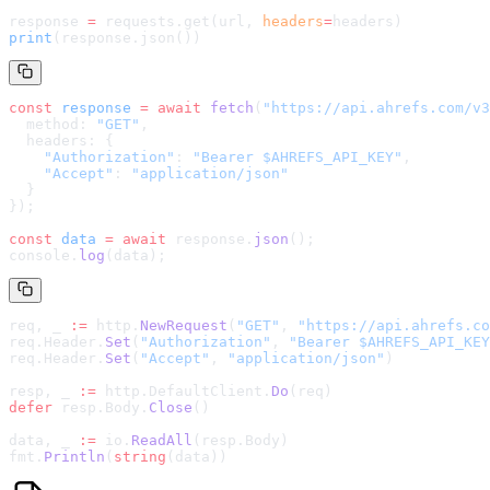
response 
=
 requests.get(url, 
headers
=
headers
)
print
(response.json())
const
 response
 =
 await
 fetch
(
"
https://api.ahrefs.com/v3
  method: 
"GET"
,
  headers: {
    "Authorization"
: 
"Bearer $AHREFS_API_KEY"
,
    "Accept"
: 
"application/json"
  }
});
const
 data
 =
 await
 response.
json
();
console.
log
(data);
req, _ 
:=
 http.
NewRequest
(
"GET"
, 
"
https://api.ahrefs.co
req.Header.
Set
(
"Authorization"
, 
"Bearer $AHREFS_API_KEY
req.Header.
Set
(
"Accept"
, 
"application/json"
)
resp, _ 
:=
 http.DefaultClient.
Do
(req)
defer
 resp.Body.
Close
()
data, _ 
:=
 io.
ReadAll
(resp.Body)
fmt.
Println
(
string
(data))