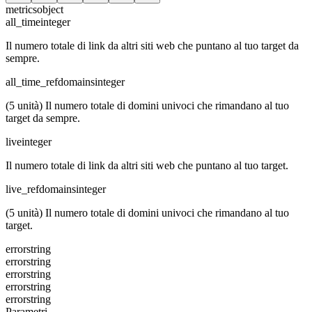
metrics
object
all_time
integer
Il numero totale di link da altri siti web che puntano al tuo target da
sempre.
all_time_refdomains
integer
(5 unità) Il numero totale di domini univoci che rimandano al tuo
target da sempre.
live
integer
Il numero totale di link da altri siti web che puntano al tuo target.
live_refdomains
integer
(5 unità) Il numero totale di domini univoci che rimandano al tuo
target.
error
string
error
string
error
string
error
string
error
string
Parametri