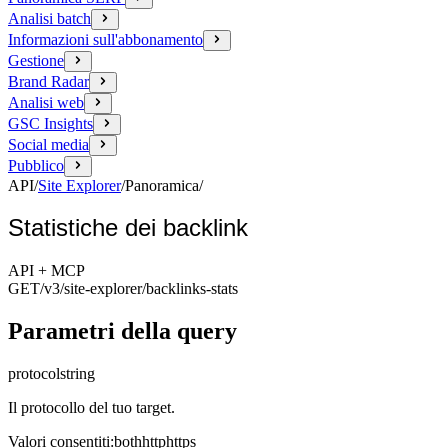
Analisi batch
Informazioni sull'abbonamento
Gestione
Brand Radar
Analisi web
GSC Insights
Social media
Pubblico
API
/
Site Explorer
/
Panoramica
/
Statistiche dei backlink
API + MCP
GET
/v3/site-explorer
/backlinks-stats
Parametri della query
protocol
string
Il protocollo del tuo target.
Valori consentiti
:
both
http
https