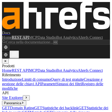
Docs
Home
REST API
MCP
Data Studio
Bot Analytics
Ahrefs Connect
Cerca nella documentazione...
⌘K
✕
Prodotti
Home
REST API
MCP
Data Studio
Bot Analytics
Ahrefs Connect
Riferimento
Introduzione
Limiti di consumo
Query di test gratuite
Creazione e
gestione delle chiavi API
Parametri
Sintassi dei filtri
Registro delle
modifiche
API
Site Explorer
Panoramica
GET
Domain Rating
GET
Statistiche dei backlink
GET
Statistiche dei