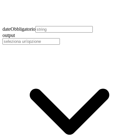
date
Obbligatorio
output