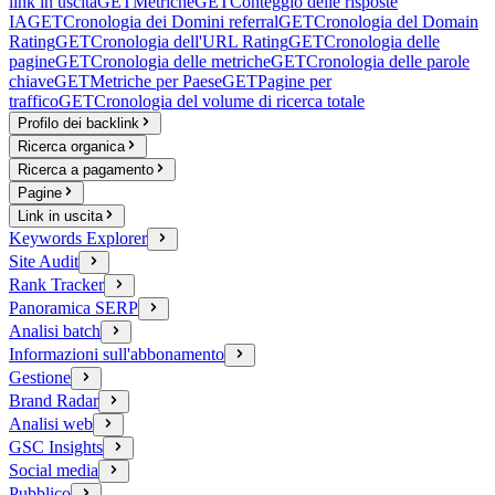
link in uscita
GET
Metriche
GET
Conteggio delle risposte
IA
GET
Cronologia dei Domini referral
GET
Cronologia del Domain
Rating
GET
Cronologia dell'URL Rating
GET
Cronologia delle
pagine
GET
Cronologia delle metriche
GET
Cronologia delle parole
chiave
GET
Metriche per Paese
GET
Pagine per
traffico
GET
Cronologia del volume di ricerca totale
Profilo dei backlink
Ricerca organica
Ricerca a pagamento
Pagine
Link in uscita
Keywords Explorer
Site Audit
Rank Tracker
Panoramica SERP
Analisi batch
Informazioni sull'abbonamento
Gestione
Brand Radar
Analisi web
GSC Insights
Social media
Pubblico