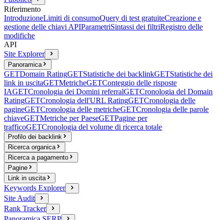
Riferimento
Introduzione
Limiti di consumo
Query di test gratuite
Creazione e
gestione delle chiavi API
Parametri
Sintassi dei filtri
Registro delle
modifiche
API
Site Explorer
Panoramica
GET
Domain Rating
GET
Statistiche dei backlink
GET
Statistiche dei
link in uscita
GET
Metriche
GET
Conteggio delle risposte
IA
GET
Cronologia dei Domini referral
GET
Cronologia del Domain
Rating
GET
Cronologia dell'URL Rating
GET
Cronologia delle
pagine
GET
Cronologia delle metriche
GET
Cronologia delle parole
chiave
GET
Metriche per Paese
GET
Pagine per
traffico
GET
Cronologia del volume di ricerca totale
Profilo dei backlink
Ricerca organica
Ricerca a pagamento
Pagine
Link in uscita
Keywords Explorer
Site Audit
Rank Tracker
Panoramica SERP