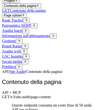
Progetti
Contenuto della pagina
GET
Contenuto della pagina
Page xplorer
Rank Tracker
Panoramica SERP
Analisi batch
Informazioni sull'abbonamento
Gestione
Brand Radar
Analisi web
GSC Insights
Social media
Pubblico
API
/
Site Audit
/
Contenuto della pagina
/
Contenuto della pagina
API + MCP
GET
/v3/site-audit
/page-content
Questo endpoint consuma un costo fisso di 50 unità
API per richiesta.