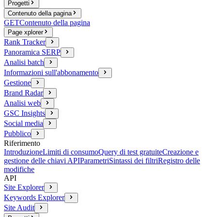
Progetti
Contenuto della pagina
GET
Contenuto della pagina
Page xplorer
Rank Tracker
Panoramica SERP
Analisi batch
Informazioni sull'abbonamento
Gestione
Brand Radar
Analisi web
GSC Insights
Social media
Pubblico
Riferimento
Introduzione
Limiti di consumo
Query di test gratuite
Creazione e
gestione delle chiavi API
Parametri
Sintassi dei filtri
Registro delle
modifiche
API
Site Explorer
Keywords Explorer
Site Audit