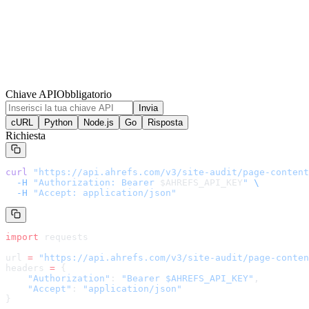
Chiave API
Obbligatorio
Invia
cURL
Python
Node.js
Go
Risposta
Richiesta
curl
 "
https://api.ahrefs.com/v3/site-audit/page-content
  -H
 "Authorization: Bearer 
$AHREFS_API_KEY
"
 \
  -H
 "Accept: application/json"
import
 requests
url 
=
 "
https://api.ahrefs.com/v3/site-audit/page-conten
headers 
=
 {
    "Authorization"
: 
"Bearer $AHREFS_API_KEY"
,
    "Accept"
: 
"application/json"
}