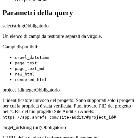
Parametri della query
select
string
Obbligatorio
Un elenco di campi da restituire separati da virgole.
Campi disponibili:
crawl_datetime
page_text
page_text_md
raw_html
rendered_html
project_id
integer
Obbligatorio
L’identificatore univoco del progetto. Sono supportati solo i progetti
per cui la proprietà è stata verificata. Puoi trovare l’ID del progetto
nell’URL del tuo progetto Site Audit su Ahrefs:
https://app.ahrefs.com/site-audit/#project_id#
target_url
string (url)
Obbligatorio
L'URL della pagina di cui recuperare il contenuto.