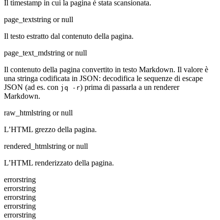
Il timestamp in cui la pagina è stata scansionata.
page_text
string or null
Il testo estratto dal contenuto della pagina.
page_text_md
string or null
Il contenuto della pagina convertito in testo Markdown. Il valore è
una stringa codificata in JSON: decodifica le sequenze di escape
JSON (ad es. con
) prima di passarla a un renderer
jq -r
Markdown.
raw_html
string or null
L’HTML grezzo della pagina.
rendered_html
string or null
L’HTML renderizzato della pagina.
error
string
error
string
error
string
error
string
error
string