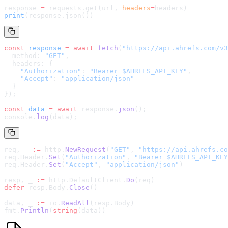
response 
=
 requests.get(url, 
headers
=
headers
)
print
(response.json())
const
 response
 =
 await
 fetch
(
"
https://api.ahrefs.com/v3
  method: 
"GET"
,
  headers: {
    "Authorization"
: 
"Bearer $AHREFS_API_KEY"
,
    "Accept"
: 
"application/json"
  }
});
const
 data
 =
 await
 response.
json
();
console.
log
(data);
req, _ 
:=
 http.
NewRequest
(
"GET"
, 
"
https://api.ahrefs.co
req.Header.
Set
(
"Authorization"
, 
"Bearer $AHREFS_API_KEY
req.Header.
Set
(
"Accept"
, 
"application/json"
)
resp, _ 
:=
 http.DefaultClient.
Do
(req)
defer
 resp.Body.
Close
()
data, _ 
:=
 io.
ReadAll
(resp.Body)
fmt.
Println
(
string
(data))