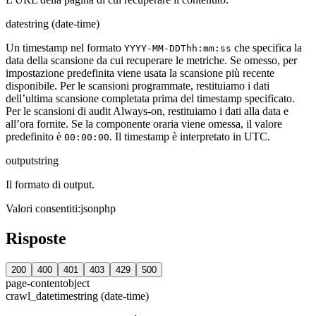
date
string (date-time)
Un timestamp nel formato
che specifica la
YYYY-MM-DDThh:mm:ss
data della scansione da cui recuperare le metriche. Se omesso, per
impostazione predefinita viene usata la scansione più recente
disponibile. Per le scansioni programmate, restituiamo i dati
dell’ultima scansione completata prima del timestamp specificato.
Per le scansioni di audit Always-on, restituiamo i dati alla data e
all’ora fornite. Se la componente oraria viene omessa, il valore
predefinito è
. Il timestamp è interpretato in UTC.
00:00:00
output
string
Il formato di output.
Valori consentiti
:
json
php
Risposte
200
400
401
403
429
500
page-content
object
crawl_datetime
string (date-time)