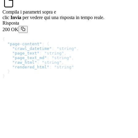
Compila i parametri sopra e
clic
Invia
per vedere qui una risposta in tempo reale.
Risposta
200 OK
{
  "page-content"
: {
    "crawl_datetime"
: 
"string"
,
    "page_text"
: 
"string"
,
    "page_text_md"
: 
"string"
,
    "raw_html"
: 
"string"
,
    "rendered_html"
: 
"string"
  }
}