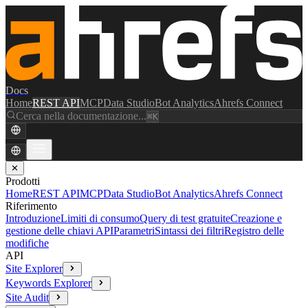
Docs
Home
REST API
MCP
Data Studio
Bot Analytics
Ahrefs Connect
Cerca nella documentazione...
⌘K
✕
Prodotti
Home
REST API
MCP
Data Studio
Bot Analytics
Ahrefs Connect
Riferimento
Introduzione
Limiti di consumo
Query di test gratuite
Creazione e
gestione delle chiavi API
Parametri
Sintassi dei filtri
Registro delle
modifiche
API
Site Explorer
Keywords Explorer
Site Audit