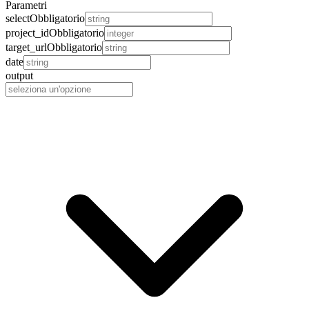
Parametri
select
Obbligatorio
project_id
Obbligatorio
target_url
Obbligatorio
date
output