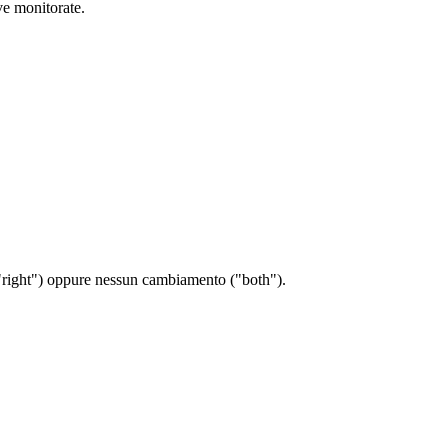
ave monitorate.
a ("right") oppure nessun cambiamento ("both").