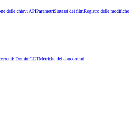
one delle chiavi API
Parametri
Sintassi dei filtri
Registro delle modifiche
orrenti: Domini
GET
Metriche dei concorrenti