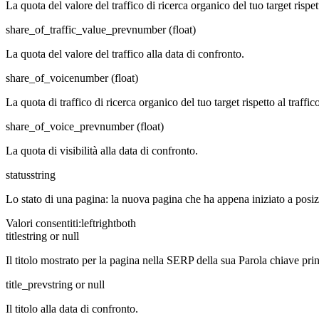
La quota del valore del traffico di ricerca organico del tuo target rispet
share_of_traffic_value_prev
number (float)
La quota del valore del traffico alla data di confronto.
share_of_voice
number (float)
La quota di traffico di ricerca organico del tuo target rispetto al traffi
share_of_voice_prev
number (float)
La quota di visibilità alla data di confronto.
status
string
Lo stato di una pagina: la nuova pagina che ha appena iniziato a posizi
Valori consentiti
:
left
right
both
title
string or null
Il titolo mostrato per la pagina nella SERP della sua Parola chiave prin
title_prev
string or null
Il titolo alla data di confronto.