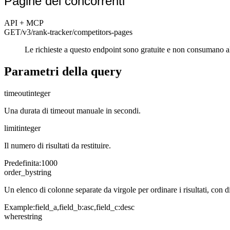
Pagine dei concorrenti
API + MCP
GET
/v3/rank-tracker
/competitors-pages
Le richieste a questo endpoint sono gratuite e non consumano a
Parametri della query
timeout
integer
Una durata di timeout manuale in secondi.
limit
integer
Il numero di risultati da restituire.
Predefinita
:
1000
order_by
string
Un elenco di colonne separate da virgole per ordinare i risultati, con di
Example:
field_a,field_b:asc,field_c:desc
where
string