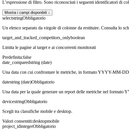
L’espressione di filtro. Sono riconosciuti i seguenti identificatori di c
Mostra i campi disponibili ↓
select
string
Obbligatorio
Un elenco separato da virgole di colonne da restituire. Consulta lo sche
target_and_tracked_competitors_only
boolean
Limita le pagine al target e ai concorrenti monitorati
Predefinita
:
false
date_compared
string (date)
Una data con cui confrontare le metriche, in formato YYYY-MM-DD
date
string (date)
Obbligatorio
Una data per la quale generare un report delle metriche nel form
device
string
Obbligatorio
Scegli tra classifiche mobile e desktop.
Valori consentiti
:
desktop
mobile
project_id
integer
Obbligatorio