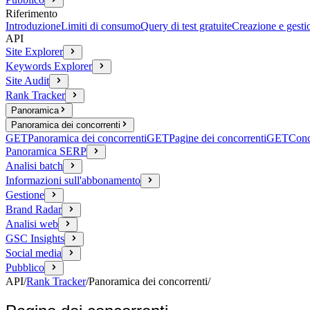
Riferimento
Introduzione
Limiti di consumo
Query di test gratuite
Creazione e gesti
API
Site Explorer
Keywords Explorer
Site Audit
Rank Tracker
Panoramica
Panoramica dei concorrenti
GET
Panoramica dei concorrenti
GET
Pagine dei concorrenti
GET
Conc
Panoramica SERP
Analisi batch
Informazioni sull'abbonamento
Gestione
Brand Radar
Analisi web
GSC Insights
Social media
Pubblico
API
/
Rank Tracker
/
Panoramica dei concorrenti
/