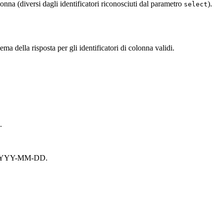
olonna (diversi dagli identificatori riconosciuti dal parametro
).
select
ma della risposta per gli identificatori di colonna validi.
.
ato YYYY-MM-DD.