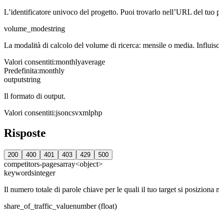
L’identificatore univoco del progetto. Puoi trovarlo nell’URL del tuo
volume_mode
string
La modalità di calcolo del volume di ricerca: mensile o media. Influisce
Valori consentiti
:
monthly
average
Predefinita
:
monthly
output
string
Il formato di output.
Valori consentiti
:
json
csv
xml
php
Risposte
200
400
401
403
429
500
competitors-pages
array<object>
keywords
integer
Il numero totale di parole chiave per le quali il tuo target si posiziona n
share_of_traffic_value
number (float)