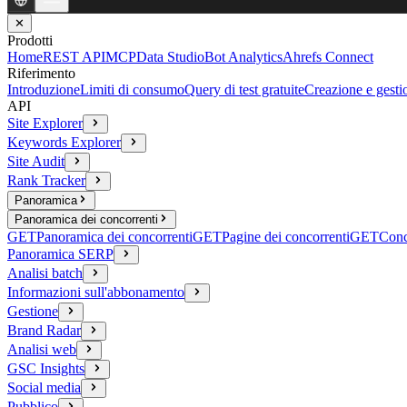
✕
Prodotti
Home
REST API
MCP
Data Studio
Bot Analytics
Ahrefs Connect
Riferimento
Introduzione
Limiti di consumo
Query di test gratuite
Creazione e gesti
API
Site Explorer
Keywords Explorer
Site Audit
Rank Tracker
Panoramica
Panoramica dei concorrenti
GET
Panoramica dei concorrenti
GET
Pagine dei concorrenti
GET
Conc
Panoramica SERP
Analisi batch
Informazioni sull'abbonamento
Gestione
Brand Radar
Analisi web
GSC Insights
Social media
Pubblico