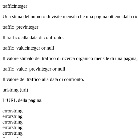
traffic
integer
Una stima del numero di visite mensili che una pagina ottiene dalla ri
traffic_prev
integer
Il traffico alla data di confronto.
traffic_value
integer or null
Il valore stimato del traffico di ricerca organico mensile di una pagin
traffic_value_prev
integer or null
Il valore del traffico alla data di confronto.
url
string (url)
L’URL della pagina.
error
string
error
string
error
string
error
string
error
string