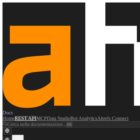
Docs
Home
REST API
MCP
Data Studio
Bot Analytics
Ahrefs Connect
Cerca nella documentazione...
⌘K