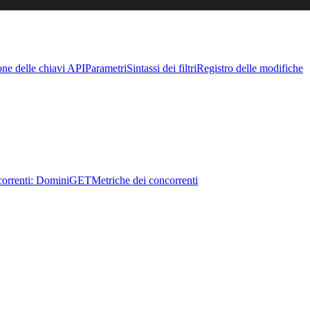
one delle chiavi API
Parametri
Sintassi dei filtri
Registro delle modifiche
orrenti: Domini
GET
Metriche dei concorrenti