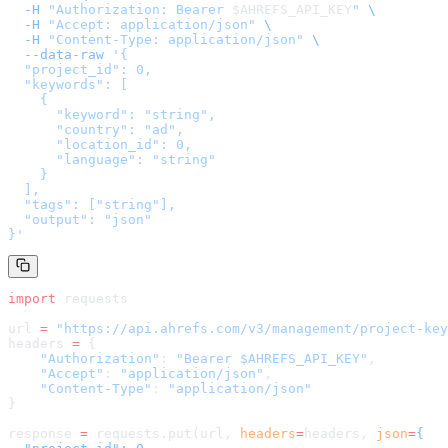
  -H
 "Authorization: Bearer 
$AHREFS_API_KEY
"
 \
  -H
 "Accept: application/json"
 \
  -H
 "Content-Type: application/json"
 \
  --data-raw
 '
{

  "project_id": 0,

  "keywords": [

    {

      "keyword": "string",

      "country": "ad",

      "location_id": 0,

      "language": "string"

    }

  ],

  "tags": ["string"],

  "output": "json"

}
'
import
 requests
url 
=
 "
https://api.ahrefs.com/v3/management/project-key
headers 
=
 {
    "Authorization"
: 
"Bearer $AHREFS_API_KEY"
,
    "Accept"
: 
"application/json"
,
    "Content-Type"
: 
"application/json"
}
response 
=
 requests.put(url, 
headers
=
headers
, 
json
=
{
