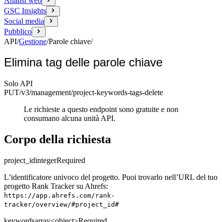
Analisi web
GSC Insights
Social media
Pubblico
API
/
Gestione
/
Parole chiave
/
Elimina tag delle parole chiave
Solo API
PUT
/v3/management
/project-keywords-tags-delete
Le richieste a questo endpoint sono gratuite e non
consumano alcuna unità API.
Corpo della richiesta
project_id
integer
Required
L’identificatore univoco del progetto. Puoi trovarlo nell’URL del tuo
progetto Rank Tracker su Ahrefs:
https://app.ahrefs.com/rank-
tracker/overview/#project_id#
keywords
array<object>
Required