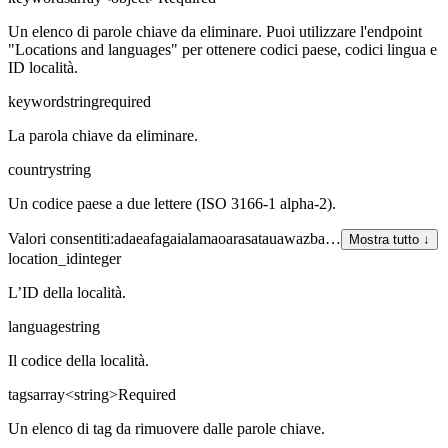
Un elenco di parole chiave da eliminare. Puoi utilizzare l'endpoint
"Locations and languages" per ottenere codici paese, codici lingua e
ID località.
keyword
string
required
La parola chiave da eliminare.
country
string
Un codice paese a due lettere (ISO 3166-1 alpha-2).
Valori consentiti
:
ad
ae
af
ag
ai
al
am
ao
ar
as
at
au
aw
az
ba
…
Mostra tutto ↓
location_id
integer
L’ID della località.
language
string
Il codice della località.
tags
array<string>
Required
Un elenco di tag da rimuovere dalle parole chiave.