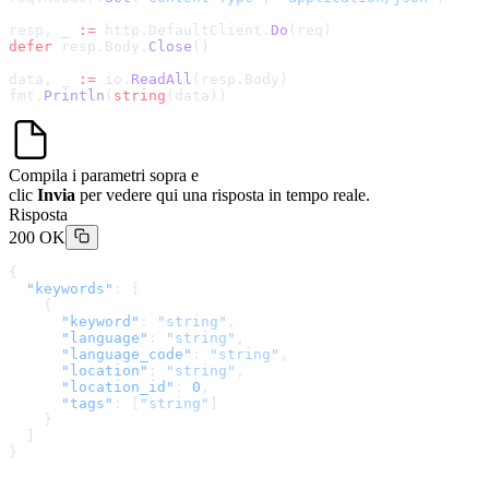
resp, _ 
:=
 http.DefaultClient.
Do
(req)
defer
 resp.Body.
Close
()
data, _ 
:=
 io.
ReadAll
(resp.Body)
fmt.
Println
(
string
(data))
Compila i parametri sopra e
clic
Invia
per vedere qui una risposta in tempo reale.
Risposta
200 OK
{
  "keywords"
: [
    {
      "keyword"
: 
"string"
,
      "language"
: 
"string"
,
      "language_code"
: 
"string"
,
      "location"
: 
"string"
,
      "location_id"
: 
0
,
      "tags"
: [
"string"
]
    }
  ]
}