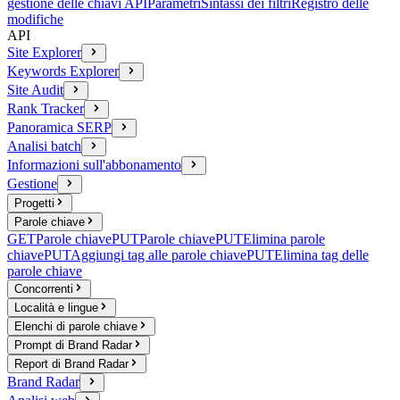
gestione delle chiavi API
Parametri
Sintassi dei filtri
Registro delle
modifiche
API
Site Explorer
Keywords Explorer
Site Audit
Rank Tracker
Panoramica SERP
Analisi batch
Informazioni sull'abbonamento
Gestione
Progetti
Parole chiave
GET
Parole chiave
PUT
Parole chiave
PUT
Elimina parole
chiave
PUT
Aggiungi tag alle parole chiave
PUT
Elimina tag delle
parole chiave
Concorrenti
Località e lingue
Elenchi di parole chiave
Prompt di Brand Radar
Report di Brand Radar
Brand Radar