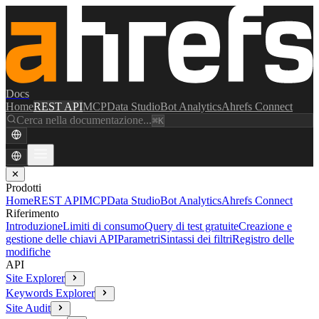
Docs
Home
REST API
MCP
Data Studio
Bot Analytics
Ahrefs Connect
Cerca nella documentazione...
⌘K
✕
Prodotti
Home
REST API
MCP
Data Studio
Bot Analytics
Ahrefs Connect
Riferimento
Introduzione
Limiti di consumo
Query di test gratuite
Creazione e
gestione delle chiavi API
Parametri
Sintassi dei filtri
Registro delle
modifiche
API
Site Explorer
Keywords Explorer
Site Audit