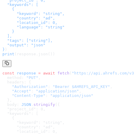
  "project_id": 0,

  "keywords": [

    {

      "keyword": "string",

      "country": "ad",

      "location_id": 0,

      "language": "string"

    }

  ],

  "tags": ["string"],

  "output": "json"

}
)
print
(response.json())
const
 response
 =
 await
 fetch
(
"
https://api.ahrefs.com/v3
  method: 
"PUT"
,
  headers: {
    "Authorization"
: 
"Bearer $AHREFS_API_KEY"
,
    "Accept"
: 
"application/json"
,
    "Content-Type"
: 
"application/json"
  },
  body: 
JSON
.
stringify
(
{

  "project_id": 0,

  "keywords": [

    {

      "keyword": "string",

      "country": "ad",

      "location_id": 0,
