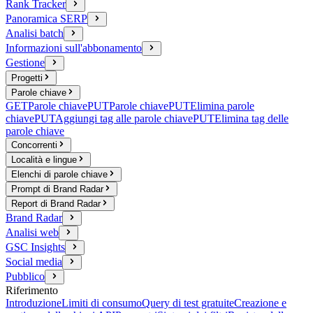
Rank Tracker
Panoramica SERP
Analisi batch
Informazioni sull'abbonamento
Gestione
Progetti
Parole chiave
GET
Parole chiave
PUT
Parole chiave
PUT
Elimina parole
chiave
PUT
Aggiungi tag alle parole chiave
PUT
Elimina tag delle
parole chiave
Concorrenti
Località e lingue
Elenchi di parole chiave
Prompt di Brand Radar
Report di Brand Radar
Brand Radar
Analisi web
GSC Insights
Social media
Pubblico
Riferimento
Introduzione
Limiti di consumo
Query di test gratuite
Creazione e