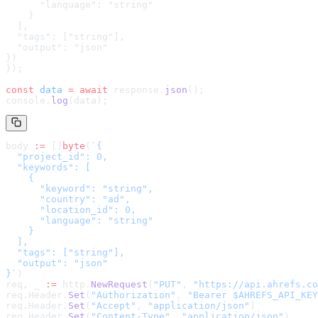
      "language": "string"

    }

  ],

  "tags": ["string"],

  "output": "json"

}
)
});
const
 data
 =
 await
 response.
json
();
console.
log
(data);
body 
:=
 []
byte
(
`
{

  "project_id": 0,

  "keywords": [

    {

      "keyword": "string",

      "country": "ad",

      "location_id": 0,

      "language": "string"

    }

  ],

  "tags": ["string"],

  "output": "json"

}
`
)
req, _ 
:=
 http.
NewRequest
(
"PUT"
, 
"
https://api.ahrefs.co
req.Header.
Set
(
"Authorization"
, 
"Bearer $AHREFS_API_KEY
req.Header.
Set
(
"Accept"
, 
"application/json"
)
req.Header.
Set
(
"Content-Type"
, 
"application/json"
)