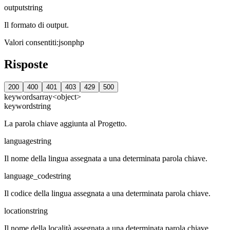
output
string
Il formato di output.
Valori consentiti
:
json
php
Risposte
200
400
401
403
429
500
keywords
array<object>
keyword
string
La parola chiave aggiunta al Progetto.
language
string
Il nome della lingua assegnata a una determinata parola chiave.
language_code
string
Il codice della lingua assegnata a una determinata parola chiave.
location
string
Il nome della località assegnata a una determinata parola chiave.