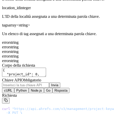
location_id
integer
L'ID della località assegnata a una determinata parola chiave.
tags
array<string>
Un elenco di tag assegnati a una determinata parola chiave.
error
string
error
string
error
string
error
string
error
string
Corpo della richiesta
Chiave API
Obbligatorio
Invia
cURL
Python
Node.js
Go
Risposta
Richiesta
curl
 "
https://api.ahrefs.com/v3/management/project-keyw
  -X
 PUT
 \