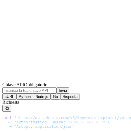
Chiave API
Obbligatorio
Invia
cURL
Python
Node.js
Go
Risposta
Richiesta
curl
 "
https://api.ahrefs.com/v3/keywords-explorer/volum
  -H
 "Authorization: Bearer 
$AHREFS_API_KEY
"
 \
  -H
 "Accept: application/json"