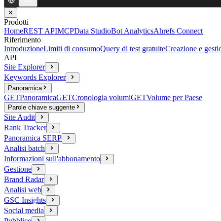
✕
Prodotti
Home
REST API
MCP
Data Studio
Bot Analytics
Ahrefs Connect
Riferimento
Introduzione
Limiti di consumo
Query di test gratuite
Creazione e gesti
API
Site Explorer
Keywords Explorer
Panoramica
GET
Panoramica
GET
Cronologia volumi
GET
Volume per Paese
Parole chiave suggerite
Site Audit
Rank Tracker
Panoramica SERP
Analisi batch
Informazioni sull'abbonamento
Gestione
Brand Radar
Analisi web
GSC Insights
Social media
Pubblico