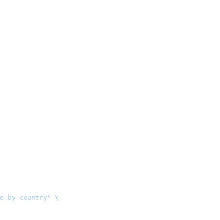
e-by-country
"
 \