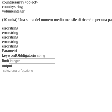
countries
array<object>
country
string
volume
integer
(10 unità) Una stima del numero medio mensile di ricerche per una pa
error
string
error
string
error
string
error
string
error
string
Parametri
keyword
Obbligatorio
limit
output