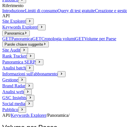
Riferimento
Introduzione
Limiti di consumo
Query di test gratuite
Creazione e gesti
API
Site Explorer
Keywords Explorer
Panoramica
GET
Panoramica
GET
Cronologia volumi
GET
Volume per Paese
Parole chiave suggerite
Site Audit
Rank Tracker
Panoramica SERP
Analisi batch
Informazioni sull'abbonamento
Gestione
Brand Radar
Analisi web
GSC Insights
Social media
Pubblico
API
/
Keywords Explorer
/
Panoramica
/