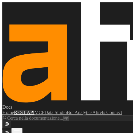
Docs
Home
REST API
MCP
Data Studio
Bot Analytics
Ahrefs Connect
Cerca nella documentazione...
⌘K