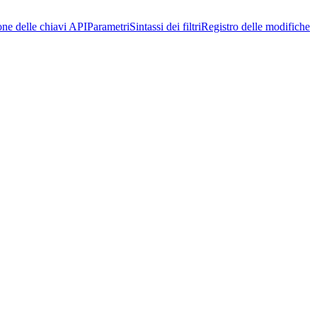
one delle chiavi API
Parametri
Sintassi dei filtri
Registro delle modifiche