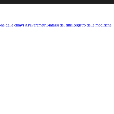
one delle chiavi API
Parametri
Sintassi dei filtri
Registro delle modifiche