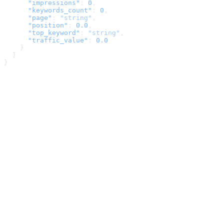
      "impressions"
: 
0
,
      "keywords_count"
: 
0
,
      "page"
: 
"string"
,
      "position"
: 
0.0
,
      "top_keyword"
: 
"string"
,
      "traffic_value"
: 
0.0
    }
  ]
}