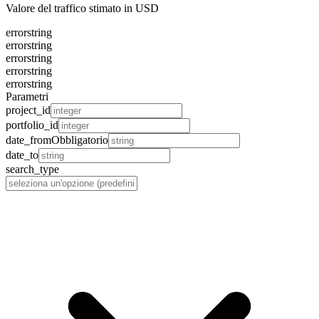
Valore del traffico stimato in USD
error
string
error
string
error
string
error
string
error
string
Parametri
project_id
portfolio_id
date_from
Obbligatorio
date_to
search_type