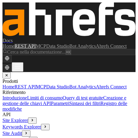
Docs
Home
REST API
MCP
Data Studio
Bot Analytics
Ahrefs Connect
Cerca nella documentazione...
⌘K
✕
Prodotti
Home
REST API
MCP
Data Studio
Bot Analytics
Ahrefs Connect
Riferimento
Introduzione
Limiti di consumo
Query di test gratuite
Creazione e
gestione delle chiavi API
Parametri
Sintassi dei filtri
Registro delle
modifiche
API
Site Explorer
Keywords Explorer
Site Audit