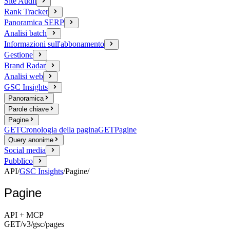
Site Audit
Rank Tracker
Panoramica SERP
Analisi batch
Informazioni sull'abbonamento
Gestione
Brand Radar
Analisi web
GSC Insights
Panoramica
Parole chiave
Pagine
GET
Cronologia della pagina
GET
Pagine
Query anonime
Social media
Pubblico
API
/
GSC Insights
/
Pagine
/
Pagine
API + MCP
GET
/v3/gsc
/pages