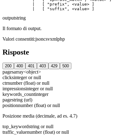
            |   [ "prefix", <value> ]

output
string
Il formato di output.
Valori consentiti
:
json
csv
xml
php
Risposte
200
400
401
403
429
500
pages
array<object>
clicks
integer or null
ctr
number (float) or null
impressions
integer or null
keywords_count
integer
page
string (url)
position
number (float) or null
Posizione media (decimale, ad es. 4.7)
top_keyword
string or null
traffic_value
number (float) or null