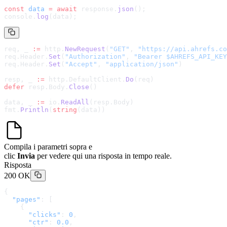
const
 data
 =
 await
 response.
json
();
console.
log
(data);
req, _ 
:=
 http.
NewRequest
(
"GET"
, 
"
https://api.ahrefs.co
req.Header.
Set
(
"Authorization"
, 
"Bearer $AHREFS_API_KEY
req.Header.
Set
(
"Accept"
, 
"application/json"
)
resp, _ 
:=
 http.DefaultClient.
Do
(req)
defer
 resp.Body.
Close
()
data, _ 
:=
 io.
ReadAll
(resp.Body)
fmt.
Println
(
string
(data))
Compila i parametri sopra e
clic
Invia
per vedere qui una risposta in tempo reale.
Risposta
200 OK
{
  "pages"
: [
    {
      "clicks"
: 
0
,
      "ctr"
: 
0.0
,