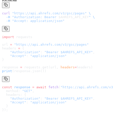
curl
 "
https://api.ahrefs.com/v3/gsc/pages
"
 \
  -H
 "Authorization: Bearer 
$AHREFS_API_KEY
"
 \
  -H
 "Accept: application/json"
import
 requests
url 
=
 "
https://api.ahrefs.com/v3/gsc/pages
"
headers 
=
 {
    "Authorization"
: 
"Bearer $AHREFS_API_KEY"
,
    "Accept"
: 
"application/json"
}
response 
=
 requests.get(url, 
headers
=
headers
)
print
(response.json())
const
 response
 =
 await
 fetch
(
"
https://api.ahrefs.com/v3
  method: 
"GET"
,
  headers: {
    "Authorization"
: 
"Bearer $AHREFS_API_KEY"
,
    "Accept"
: 
"application/json"
  }
});