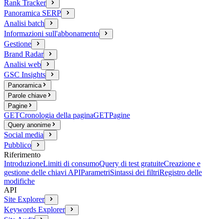
Rank Tracker
Panoramica SERP
Analisi batch
Informazioni sull'abbonamento
Gestione
Brand Radar
Analisi web
GSC Insights
Panoramica
Parole chiave
Pagine
GET
Cronologia della pagina
GET
Pagine
Query anonime
Social media
Pubblico
Riferimento
Introduzione
Limiti di consumo
Query di test gratuite
Creazione e
gestione delle chiavi API
Parametri
Sintassi dei filtri
Registro delle
modifiche
API
Site Explorer
Keywords Explorer