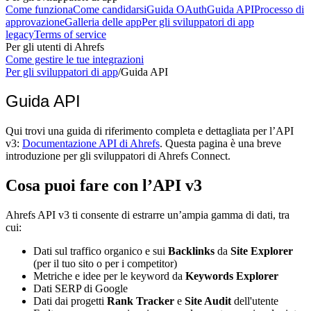
Come funziona
Come candidarsi
Guida OAuth
Guida API
Processo di
approvazione
Galleria delle app
Per gli sviluppatori di app
legacy
Terms of service
Per gli utenti di Ahrefs
Come gestire le tue integrazioni
Per gli sviluppatori di app
/
Guida API
Guida API
Qui trovi una guida di riferimento completa e dettagliata per l’API
v3:
Documentazione API di Ahrefs
. Questa pagina è una breve
introduzione per gli sviluppatori di Ahrefs Connect.
Cosa puoi fare con l’API v3
Ahrefs API v3 ti consente di estrarre un’ampia gamma di dati, tra
cui:
Dati sul traffico organico e sui
Backlinks
da
Site Explorer
(per il tuo sito o per i competitor)
Metriche e idee per le keyword da
Keywords Explorer
Dati SERP di Google
Dati dai progetti
Rank Tracker
e
Site Audit
dell'utente