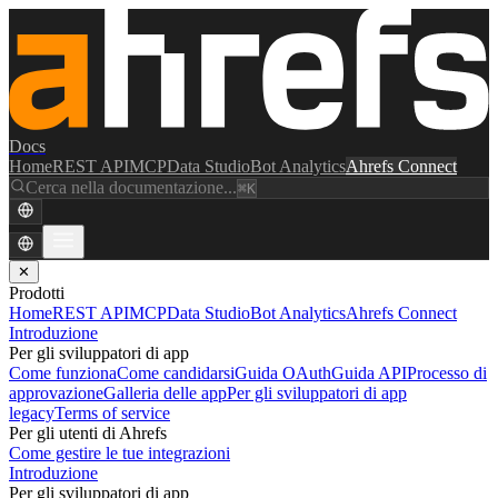
Docs
Home
REST API
MCP
Data Studio
Bot Analytics
Ahrefs Connect
Cerca nella documentazione...
⌘K
✕
Prodotti
Home
REST API
MCP
Data Studio
Bot Analytics
Ahrefs Connect
Introduzione
Per gli sviluppatori di app
Come funziona
Come candidarsi
Guida OAuth
Guida API
Processo di
approvazione
Galleria delle app
Per gli sviluppatori di app
legacy
Terms of service
Per gli utenti di Ahrefs
Come gestire le tue integrazioni
Introduzione
Per gli sviluppatori di app