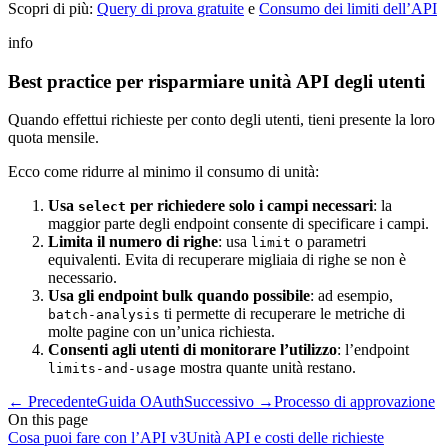
Scopri di più:
Query di prova gratuite
e
Consumo dei limiti dell’API
info
Best practice per risparmiare unità API degli utenti
Quando effettui richieste per conto degli utenti, tieni presente la loro
quota mensile.
Ecco come ridurre al minimo il consumo di unità:
Usa
per richiedere solo i campi necessari
: la
select
maggior parte degli endpoint consente di specificare i campi.
Limita il numero di righe
: usa
o parametri
limit
equivalenti. Evita di recuperare migliaia di righe se non è
necessario.
Usa gli endpoint bulk quando possibile
: ad esempio,
ti permette di recuperare le metriche di
batch-analysis
molte pagine con un’unica richiesta.
Consenti agli utenti di monitorare l’utilizzo
: l’endpoint
mostra quante unità restano.
limits-and-usage
←
Precedente
Guida OAuth
Successivo
→
Processo di approvazione
On this page
Cosa puoi fare con l’API v3
Unità API e costi delle richieste