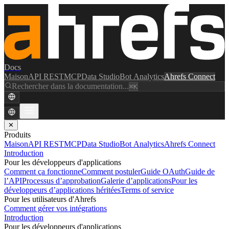
Docs
Maison
API REST
MCP
Data Studio
Bot Analytics
Ahrefs Connect
Rechercher dans la documentation...
⌘K
✕
Produits
Maison
API REST
MCP
Data Studio
Bot Analytics
Ahrefs Connect
Introduction
Pour les développeurs d'applications
Comment ça fonctionne
Comment postuler
Guide OAuth
Guide de
l’API
Processus d’approbation
Galerie d’applications
Pour les
développeurs d’applications héritées
Terms of service
Pour les utilisateurs d'Ahrefs
Comment gérer vos intégrations
Introduction
Pour les développeurs d'applications