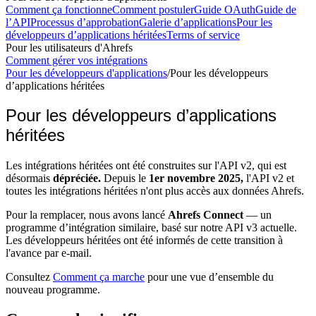
Comment ça fonctionne
Comment postuler
Guide OAuth
Guide de
l’API
Processus d’approbation
Galerie d’applications
Pour les
développeurs d’applications héritées
Terms of service
Pour les utilisateurs d'Ahrefs
Comment gérer vos intégrations
Pour les développeurs d'applications
/
Pour les développeurs
d’applications héritées
Pour les développeurs d’applications
héritées
Les intégrations héritées ont été construites sur l'API v2, qui est
désormais
dépréciée.
Depuis le
1er novembre 2025,
l'API v2 et
toutes les intégrations héritées n'ont plus accès aux données Ahrefs.
Pour la remplacer, nous avons lancé
Ahrefs Connect
— un
programme d’intégration similaire, basé sur notre API v3 actuelle.
Les développeurs héritées ont été informés de cette transition à
l'avance par e-mail.
Consultez
Comment ça marche
pour une vue d’ensemble du
nouveau programme.