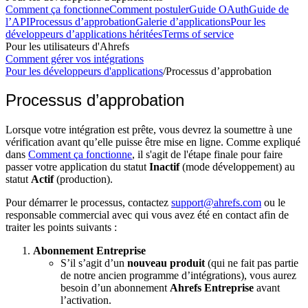
Comment ça fonctionne
Comment postuler
Guide OAuth
Guide de
l’API
Processus d’approbation
Galerie d’applications
Pour les
développeurs d’applications héritées
Terms of service
Pour les utilisateurs d'Ahrefs
Comment gérer vos intégrations
Pour les développeurs d'applications
/
Processus d’approbation
Processus d’approbation
Lorsque votre intégration est prête, vous devrez la soumettre à une
vérification avant qu’elle puisse être mise en ligne. Comme expliqué
dans
Comment ça fonctionne
, il s'agit de l'étape finale pour faire
passer votre application du statut
Inactif
(mode développement) au
statut
Actif
(production).
Pour démarrer le processus, contactez
support@ahrefs.com
ou le
responsable commercial avec qui vous avez été en contact afin de
traiter les points suivants :
Abonnement Entreprise
S’il s’agit d’un
nouveau produit
(qui ne fait pas partie
de notre ancien programme d’intégrations), vous aurez
besoin d’un abonnement
Ahrefs Entreprise
avant
l’activation.