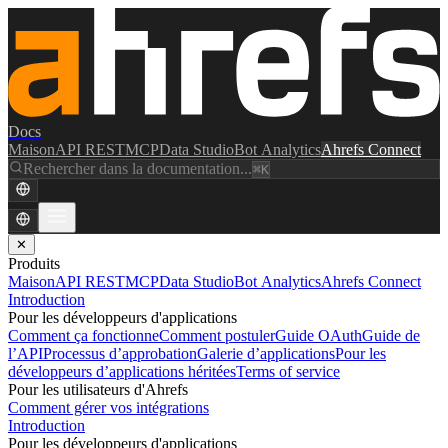
Docs
Maison
API REST
MCP
Data Studio
Bot Analytics
Ahrefs Connect
Rechercher dans la documentation...
⌘K
✕
Produits
Maison
API REST
MCP
Data Studio
Bot Analytics
Ahrefs Connect
Introduction
Pour les développeurs d'applications
Comment ça fonctionne
Comment postuler
Guide OAuth
Guide de
l’API
Processus d’approbation
Galerie d’applications
Pour les
développeurs d’applications héritées
Terms of service
Pour les utilisateurs d'Ahrefs
Comment gérer vos intégrations
Introduction
Pour les développeurs d'applications